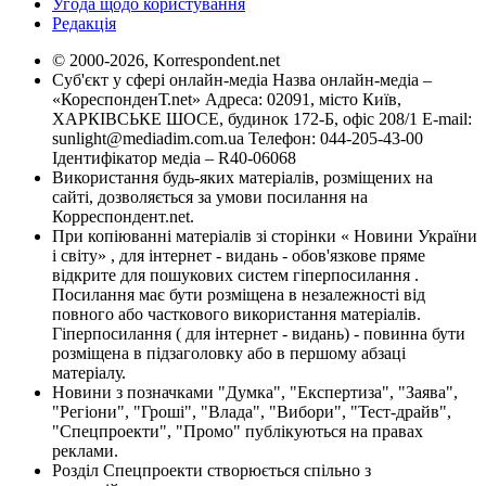
Угода щодо користування
Редакція
© 2000-2026, Korrespondent.net
Суб'єкт у сфері онлайн-медіа Назва онлайн-медіа –
«КореспонденТ.net» Адреса: 02091, місто Київ,
ХАРКІВСЬКЕ ШОСЕ, будинок 172-Б, офіс 208/1 E-mail:
sunlight@mediadim.com.ua
Телефон: 044-205-43-00
Ідентифікатор медіа – R40-06068
Використання будь-яких матеріалів, розміщених на
сайті, дозволяється за умови посилання на
Корреспондент.net.
При копіюванні матеріалів зі сторінки « Новини України
і світу» , для інтернет - видань - обов'язкове пряме
відкрите для пошукових систем гіперпосилання .
Посилання має бути розміщена в незалежності від
повного або часткового використання матеріалів.
Гіперпосилання ( для інтернет - видань) - повинна бути
розміщена в підзаголовку або в першому абзаці
матеріалу.
Новини з позначками "Думка", "Експертиза", "Заява",
"Регіони", "Гроші", "Влада", "Вибори", "Тест-драйв",
"Спецпроекти", "Промо" публікуються на правах
реклами.
Розділ Спецпроекти створюється спільно з