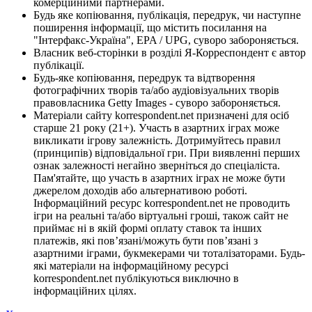
комерційними партнерами.
Будь яке копіювання, публікація, передрук, чи наступне
поширення інформації, що містить посилання на
"Інтерфакс-Україна", EPA / UPG, суворо забороняється.
Власник веб-сторінки в розділі Я-Корреспондент є автор
публікації.
Будь-яке копіювання, передрук та відтворення
фотографічних творів та/або аудіовізуальних творів
правовласника Getty Images - суворо забороняється.
Матеріали сайту korrespondent.net призначені для осіб
старше 21 року (21+). Участь в азартних іграх може
викликати ігрову залежність. Дотримуйтесь правил
(принципів) відповідальної гри. При виявленні перших
ознак залежності негайно зверніться до спеціаліста.
Пам'ятайте, що участь в азартних іграх не може бути
джерелом доходів або альтернативою роботі.
Інформаційний ресурс korrespondent.net не проводить
ігри на реальні та/або віртуальні гроші, також сайт не
приймає ні в якій формі оплату ставок та інших
платежів, які пов’язані/можуть бути пов’язані з
азартними іграми, букмекерами чи тоталізаторами. Будь-
які матеріали на інформаційному ресурсі
korrespondent.net публікуються виключно в
інформаційних цілях.