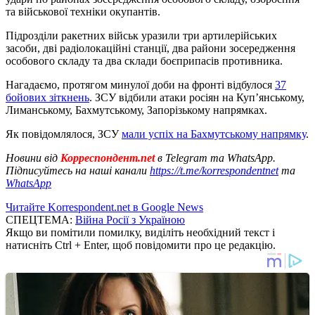
та військової техніки окупантів.
Підрозділи ракетних військ уразили три артилерійських
засоби, дві радіолокаційні станції, два райони зосередження
особового складу та два склади боєприпасів противника.
Нагадаємо, протягом минулої доби на фронті відбулося
37
бойових зіткнень
. ЗСУ відбили атаки росіян на Куп’янському,
Лиманському, Бахмутському, Запорізькому напрямках.
Як повідомлялося, ЗСУ
мали успіх на Бахмутському напрямку
.
Новини від
Корреспондент.net
в Telegram та WhatsApp.
Підписуйтесь на наші канали
https://t.me/korrespondentnet
та
WhatsApp
Читайте Korrespondent.net в Google News
СПЕЦТЕМА:
Війна Росії з Україною
Якщо ви помітили помилку, виділіть необхідний текст і
натисніть Ctrl + Enter, щоб повідомити про це редакцію.