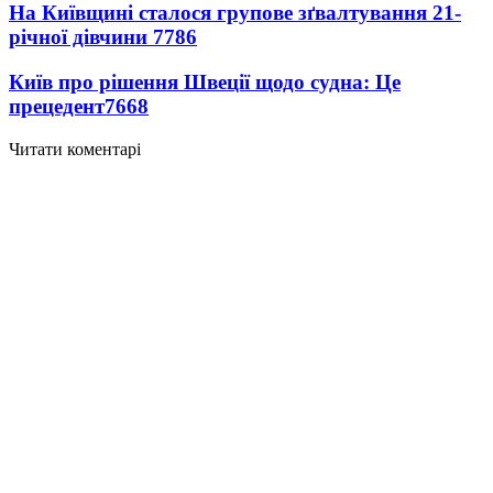
На Київщині сталося групове зґвалтування 21-
річної дівчини
7786
Київ про рішення Швеції щодо судна: Це
прецедент
7668
Читати коментарі