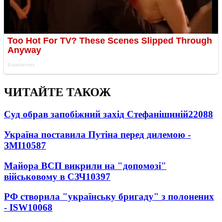
ЧИТАЙТЕ ТАКОЖ
Суд обрав запобіжний захід Стефанішиній
22088
Україна поставила Путіна перед дилемою -
ЗМІ
10587
Майора ВСП викрили на "допомозі"
військовому в СЗЧ
10397
РФ створила "українську бригаду" з полонених
- ISW
10068