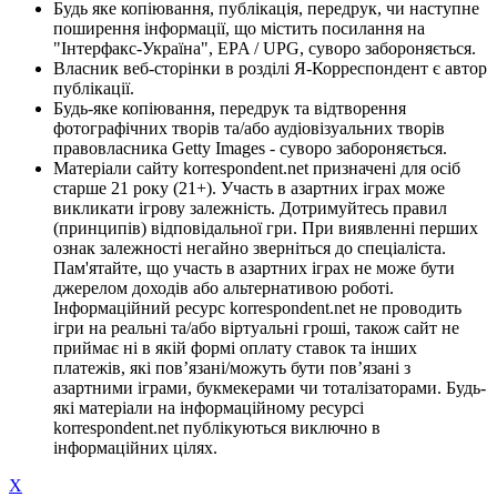
Будь яке копіювання, публікація, передрук, чи наступне
поширення інформації, що містить посилання на
"Інтерфакс-Україна", EPA / UPG, суворо забороняється.
Власник веб-сторінки в розділі Я-Корреспондент є автор
публікації.
Будь-яке копіювання, передрук та відтворення
фотографічних творів та/або аудіовізуальних творів
правовласника Getty Images - суворо забороняється.
Матеріали сайту korrespondent.net призначені для осіб
старше 21 року (21+). Участь в азартних іграх може
викликати ігрову залежність. Дотримуйтесь правил
(принципів) відповідальної гри. При виявленні перших
ознак залежності негайно зверніться до спеціаліста.
Пам'ятайте, що участь в азартних іграх не може бути
джерелом доходів або альтернативою роботі.
Інформаційний ресурс korrespondent.net не проводить
ігри на реальні та/або віртуальні гроші, також сайт не
приймає ні в якій формі оплату ставок та інших
платежів, які пов’язані/можуть бути пов’язані з
азартними іграми, букмекерами чи тоталізаторами. Будь-
які матеріали на інформаційному ресурсі
korrespondent.net публікуються виключно в
інформаційних цілях.
X