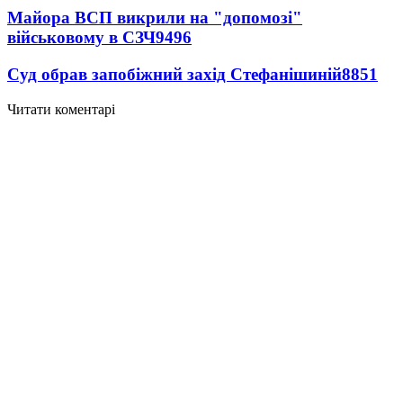
Майора ВСП викрили на "допомозі"
військовому в СЗЧ
9496
Суд обрав запобіжний захід Стефанішиній
8851
Читати коментарі