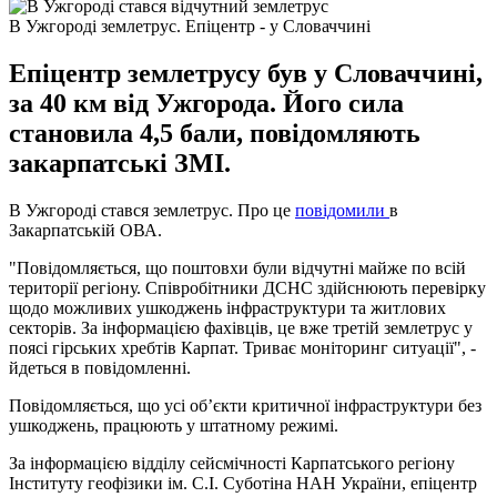
В Ужгороді землетрус. Епіцентр - у Словаччині
Епіцентр землетрусу був у Словаччині,
за 40 км від Ужгорода. Його сила
становила 4,5 бали, повідомляють
закарпатські ЗМІ.
В Ужгороді стався землетрус. Про це
повідомили
в
Закарпатській ОВА.
"Повідомляється, що поштовхи були відчутні майже по всій
території регіону. Співробітники ДСНС здійснюють перевірку
щодо можливих ушкоджень інфраструктури та житлових
секторів. За інформацією фахівців, це вже третій землетрус у
поясі гірських хребтів Карпат. Триває моніторинг ситуації", -
йдеться в повідомленні.
Повідомляється, що усі обʼєкти критичної інфраструктури без
ушкоджень, працюють у штатному режимі.
За інформацією відділу сейсмічності Карпатського регіону
Інституту геофізики ім. С.І. Суботіна НАН України, епіцентр