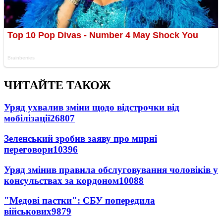
ЧИТАЙТЕ ТАКОЖ
Уряд ухвалив зміни щодо відстрочки від
мобілізації
26807
Зеленський зробив заяву про мирні
переговори
10396
Уряд змінив правила обслуговування чоловіків у
консульствах за кордоном
10088
"Медові пастки": СБУ попередила
військових
9879