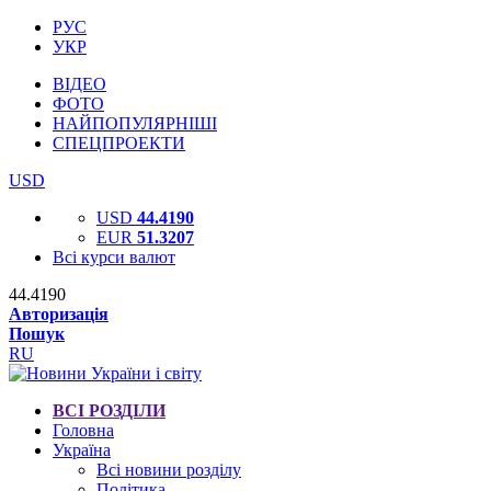
РУС
УКР
ВІДЕО
ФОТО
НАЙПОПУЛЯРНІШІ
СПЕЦПРОЕКТИ
USD
USD
44.4190
EUR
51.3207
Всі курси валют
44.4190
Авторизація
Пошук
RU
ВСІ РОЗДІЛИ
Головна
Україна
Всі новини розділу
Політика