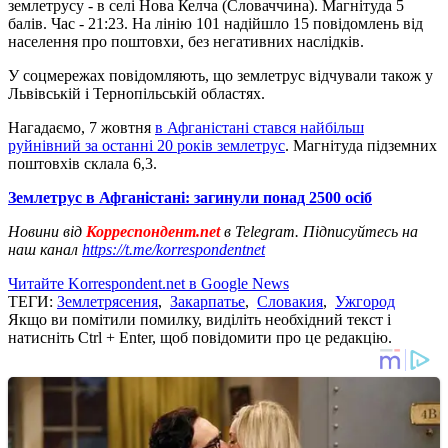
землетрусу - в селі Нова Келча (Словаччина). Магнітуда 5
балів. Час - 21:23. На лінію 101 надійшло 15 повідомлень від
населення про поштовхи, без негативних наслідків.
У соцмережах повідомляють, що землетрус відчували також у
Львівській і Тернопільській областях.
Нагадаємо, 7 жовтня
в Афганістані стався найбільш
руйнівний за останні 20 років землетрус
. Магнітуда підземних
поштовхів склала 6,3.
Землетрус в Афганістані: загинули понад 2500 осіб
Новини від
Корреспондент.net
в Telegram. Підписуйтесь на
наш канал
https://t.me/korrespondentnet
Читайте Korrespondent.net в Google News
ТЕГИ:
Землетрясения
,
Закарпатье
,
Словакия
,
Ужгород
Якщо ви помітили помилку, виділіть необхідний текст і
натисніть Ctrl + Enter, щоб повідомити про це редакцію.