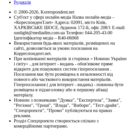
Редакція
© 2000-2026, Korrespondent.net
Суб'єкт у сфері онлайн-медіа Назва онлайн-медіа –
«КореспонденТ.net» Адреса: 02091, місто Київ,
ХАРКІВСЬКЕ ШОСЕ, будинок 172-Б, офіс 208/1 E-mail:
sunlight@mediadim.com.ua
Телефон: 044-205-43-00
Ідентифікатор медіа – R40-06068
Використання будь-яких матеріалів, розміщених на
сайті, дозволяється за умови посилання на
Корреспондент.net.
При копіюванні матеріалів зі сторінки « Новини України
і світу» , для інтернет - видань - обов'язкове пряме
відкрите для пошукових систем гіперпосилання .
Посилання має бути розміщена в незалежності від
повного або часткового використання матеріалів.
Гіперпосилання ( для інтернет - видань) - повинна бути
розміщена в підзаголовку або в першому абзаці
матеріалу.
Новини з позначками "Думка", "Експертиза", "Заява",
"Регіони", "Гроші", "Влада", "Вибори", "Тест-драйв",
"Спецпроекти", "Промо" публікуються на правах
реклами.
Розділ Спецпроекти створюється спільно з
комерційними партнерами.