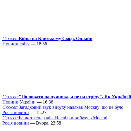
Сюжет
Війна на Близькому Сході. Онлайн
Новини світу
— 18:56
Сюжет
"Полювати на лучника, а не на стрілу". Як Україні 
Новини України
— 16:36
Сюжет
Загадковий звук вибуху налякав Москву: що це було
Росія новини
— 15:27
Сюжет
Бенкет генералів. Наслідки вибуху в Москві
Росія новини
— Вчора, 23:58