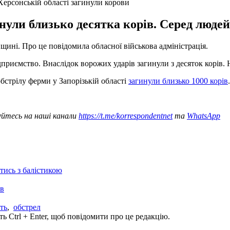
Херсонській області загинули корови
нули близько десятка корів. Серед люде
ині. Про це повідомила обласної військова адміністрація.
дприємство. Внаслідок ворожих ударів загинули з десяток корів.
бстрілу ферми у Запорізькій області
загинули близько 1000 корів
.
уйтесь на наші канали
https://t.me/korrespondentnet
та
WhatsApp
отись з балістикою
ів
ть
,
обстрел
ь Ctrl + Enter, щоб повідомити про це редакцію.