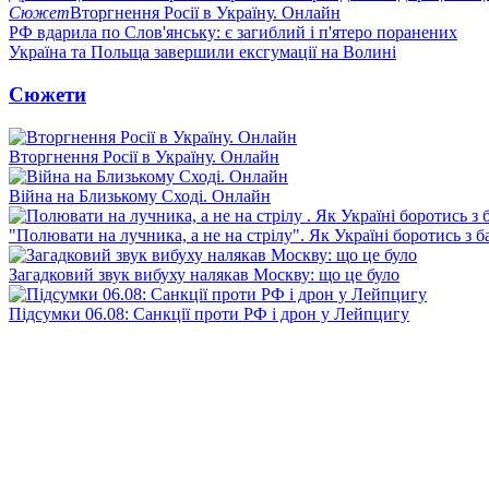
Сюжет
Вторгнення Росії в Україну. Онлайн
РФ вдарила по Слов'янську: є загиблий і п'ятеро поранених
Україна та Польща завершили ексгумації на Волині
Сюжети
Вторгнення Росії в Україну. Онлайн
Війна на Близькому Сході. Онлайн
"Полювати на лучника, а не на стрілу". Як Україні боротись з 
Загадковий звук вибуху налякав Москву: що це було
Підсумки 06.08: Санкції проти РФ і дрон у Лейпцигу