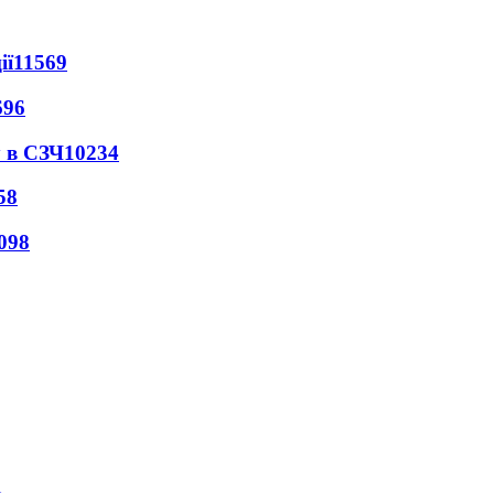
ії
11569
696
 в СЗЧ
10234
58
098
і