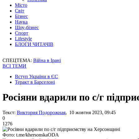
Місто
Світ
Бізнес
Наука
Шоу-бізнес
Спорт
Lifestyle
БЛОГИ ЧИТАЧІВ
СПЕЦТЕМА:
Війна в Ірані
ВСІ ТЕМИ
Вступ України в ЄС
Теракт в Барселоні
Росіяни вдарили по с/г підпр
Текст:
Виктория Подорожная
, 10 жовтня 2023, 09:45
0
1276
Фото: t.me/khersonskaODA