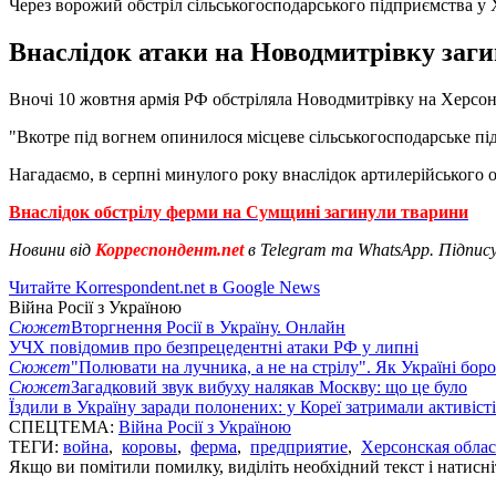
Через ворожий обстріл сільськогосподарського підприємства у 
Внаслідок атаки на Новодмитрівку заги
Вночі 10 жовтня армія РФ обстріляла Новодмитрівку на Херсонщ
"Вкотре під вогнем опинилося місцеве сільськогосподарське пі
Нагадаємо, в серпні минулого року внаслідок артилерійського о
Внаслідок обстрілу ферми на Сумщині загинули тварини
Новини від
Корреспондент.net
в Telegram та WhatsApp. Підпис
Читайте Korrespondent.net в Google News
Війна Росії з Україною
Сюжет
Вторгнення Росії в Україну. Онлайн
УЧХ повідомив про безпрецедентні атаки РФ у липні
Сюжет
"Полювати на лучника, а не на стрілу". Як Україні бор
Сюжет
Загадковий звук вибуху налякав Москву: що це було
Їздили в Україну заради полонених: у Кореї затримали активіст
СПЕЦТЕМА:
Війна Росії з Україною
ТЕГИ:
война
,
коровы
,
ферма
,
предприятие
,
Херсонская облас
Якщо ви помітили помилку, виділіть необхідний текст і натисніт