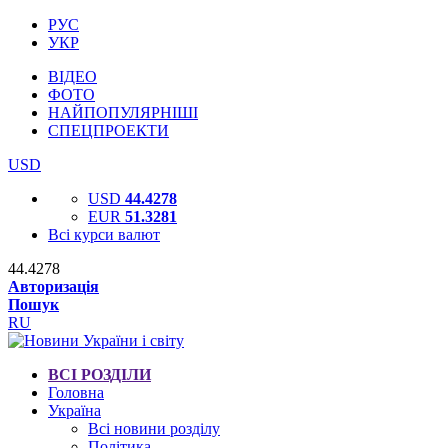
РУС
УКР
ВІДЕО
ФОТО
НАЙПОПУЛЯРНІШІ
СПЕЦПРОЕКТИ
USD
USD
44.4278
EUR
51.3281
Всі курси валют
44.4278
Авторизація
Пошук
RU
ВСІ РОЗДІЛИ
Головна
Україна
Всі новини розділу
Політика