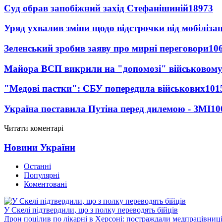
Суд обрав запобіжний захід Стефанішиній
18973
Уряд ухвалив зміни щодо відстрочки від мобілізац
Зеленський зробив заяву про мирні переговори
10
Майора ВСП викрили на "допомозі" військовому
"Медові пастки": СБУ попередила військових
101
Україна поставила Путіна перед дилемою - ЗМІ
10
Читати коментарі
Новини України
Останні
Популярні
Коментовані
У Скелі підтвердили, що з полку переводять бійців
Дрон поцілив по лікарні в Херсоні: постраждали медпрацівниц