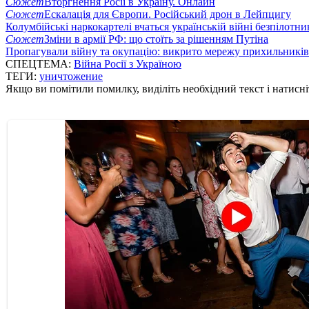
Сюжет
Вторгнення Росії в Україну. Онлайн
Сюжет
Ескалація для Європи. Російський дрон в Лейпцигу
Колумбійські наркокартелі вчаться українській війні безпілотни
Сюжет
Зміни в армії РФ: що стоїть за рішенням Путіна
Пропагували війну та окупацію: викрито мережу прихильникі
СПЕЦТЕМА:
Війна Росії з Україною
ТЕГИ:
уничтожение
Якщо ви помітили помилку, виділіть необхідний текст і натисніт