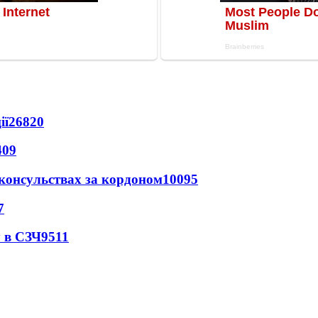
ії
26820
409
 консульствах за кордоном
10095
7
 в СЗЧ
9511