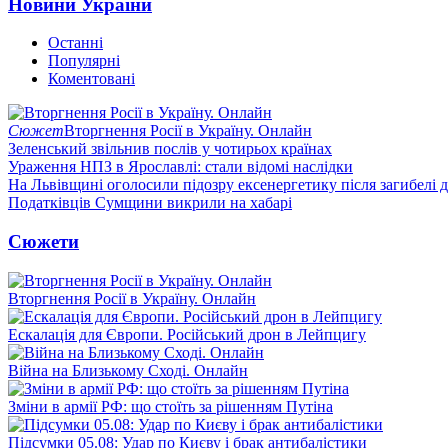
Новини України
Останні
Популярні
Коментовані
Сюжет
Вторгнення Росії в Україну. Онлайн
Зеленський звільнив послів у чотирьох країнах
Ураження НПЗ в Ярославлі: стали відомі наслідки
На Львівщині оголосили підозру ексенергетику після загибелі 
Податківців Сумщини викрили на хабарі
Сюжети
Вторгнення Росії в Україну. Онлайн
Ескалація для Європи. Російський дрон в Лейпцигу
Війна на Близькому Сході. Онлайн
Зміни в армії РФ: що стоїть за рішенням Путіна
Підсумки 05.08: Удар по Києву і брак антибалістики