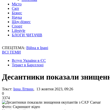
Місто
Світ
Бізнес
Наука
Шоу-бізнес
Спорт
Lifestyle
БЛОГИ ЧИТАЧІВ
СПЕЦТЕМА:
Війна в Ірані
ВСІ ТЕМИ
Вступ України в ЄС
Теракт в Барселоні
Десантники показали знищенн
Текст:
Інна Літвин
, 13 жовтня 2023, 09:26
0
3374
Фото: Скриншот відео