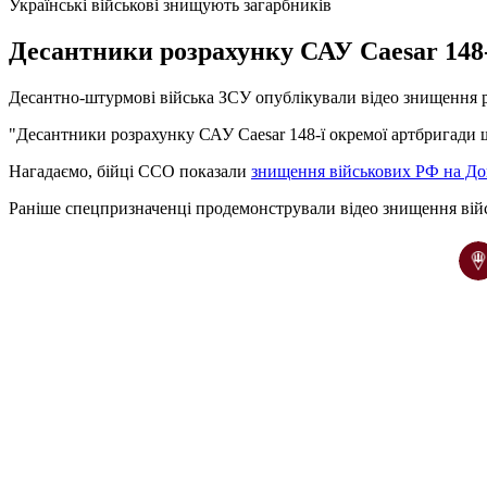
Українські військові знищують загарбників
Десантники розрахунку САУ Caesar 148-
Десантно-штурмові війська ЗСУ опублікували відео знищення р
"Десантники розрахунку САУ Caesar 148-ї окремої артбригади що
Нагадаємо, бійці ССО показали
знищення військових РФ на До
Раніше спецпризначенці продемонстрували відео знищення ві