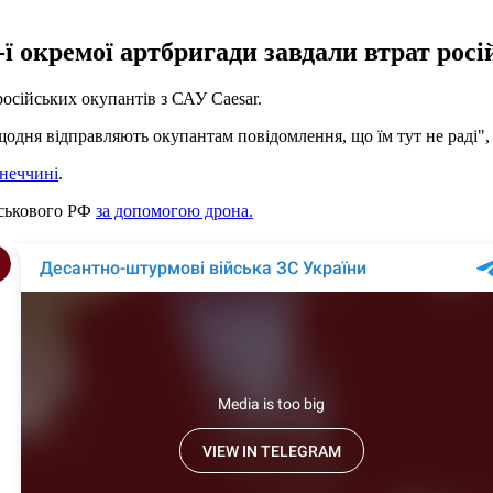
ї окремої артбригади завдали втрат рос
осійських окупантів з САУ Caesar.
дня відправляють окупантам повідомлення, що їм тут не раді", - 
неччині
.
йськового РФ
за допомогою дрона.