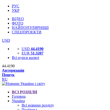
РУС
УКР
ВІДЕО
ФОТО
НАЙПОПУЛЯРНІШІ
СПЕЦПРОЕКТИ
USD
USD
44.4190
EUR
51.3207
Всі курси валют
44.4190
Авторизація
Пошук
RU
ВСІ РОЗДІЛИ
Головна
Україна
Всі новини розділу
Політика