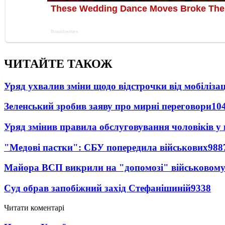
ЧИТАЙТЕ ТАКОЖ
Уряд ухвалив зміни щодо відстрочки від мобілізац
Зеленський зробив заяву про мирні переговори
10
Уряд змінив правила обслуговування чоловіків у
"Медові пастки": СБУ попередила військових
988
Майора ВСП викрили на "допомозі" військовому
Суд обрав запобіжний захід Стефанішиній
9338
Читати коментарі