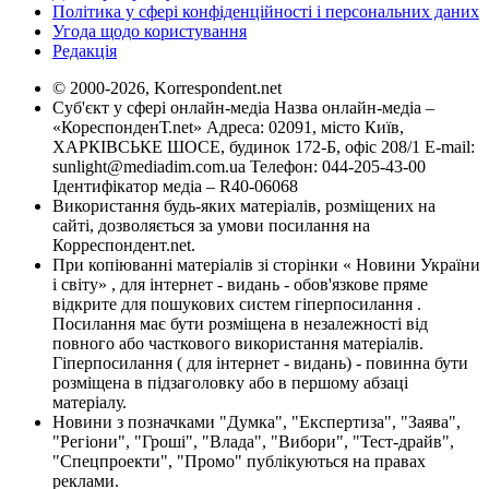
Політика у сфері конфіденційності і персональних даних
Угода щодо користування
Редакція
© 2000-2026, Korrespondent.net
Суб'єкт у сфері онлайн-медіа Назва онлайн-медіа –
«КореспонденТ.net» Адреса: 02091, місто Київ,
ХАРКІВСЬКЕ ШОСЕ, будинок 172-Б, офіс 208/1 E-mail:
sunlight@mediadim.com.ua
Телефон: 044-205-43-00
Ідентифікатор медіа – R40-06068
Використання будь-яких матеріалів, розміщених на
сайті, дозволяється за умови посилання на
Корреспондент.net.
При копіюванні матеріалів зі сторінки « Новини України
і світу» , для інтернет - видань - обов'язкове пряме
відкрите для пошукових систем гіперпосилання .
Посилання має бути розміщена в незалежності від
повного або часткового використання матеріалів.
Гіперпосилання ( для інтернет - видань) - повинна бути
розміщена в підзаголовку або в першому абзаці
матеріалу.
Новини з позначками "Думка", "Експертиза", "Заява",
"Регіони", "Гроші", "Влада", "Вибори", "Тест-драйв",
"Спецпроекти", "Промо" публікуються на правах
реклами.