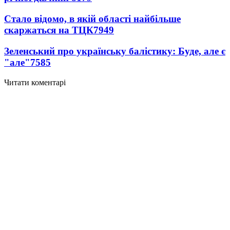
Стало відомо, в якій області найбільше
скаржаться на ТЦК
7949
Зеленський про українську балістику: Буде, але є
"але"
7585
Читати коментарі