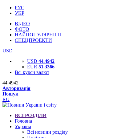
РУС
УКР
ВІДЕО
ФОТО
НАЙПОПУЛЯРНІШІ
СПЕЦПРОЕКТИ
USD
USD
44.4942
EUR
51.3366
Всі курси валют
44.4942
Авторизація
Пошук
RU
ВСІ РОЗДІЛИ
Головна
Україна
Всі новини розділу
Політика