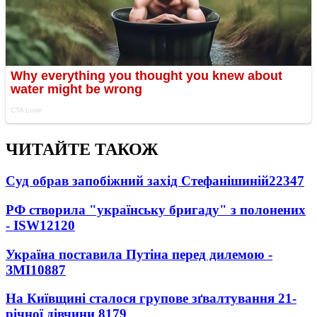
ЧИТАЙТЕ ТАКОЖ
Суд обрав запобіжний захід Стефанішиній
22347
РФ створила "українську бригаду" з полонених
- ISW
12120
Україна поставила Путіна перед дилемою -
ЗМІ
10887
На Київщині сталося групове зґвалтування 21-
річної дівчини
8179