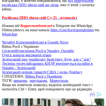
Нагадаємо, 6 жовтня повідомлялося, що
під Маріуполем
російська ППО збила свій же літак
, вже п’ятий з початку
війни.
Російська ППО збила свій Су-35 - журналіст
Новини від
Корреспондент.net
в Telegram та WhatsApp.
Підписуйтесь на наші канали
https://t.me/korrespondentnet
та
WhatsApp
Читайте Korrespondent.net в Google News
Війна Росії з Україною
Сюжет
Вторгнення Росії в Україну. Онлайн
Одеса зазнала масованої атаки
Зеленський про українську балістику: Буде, але є "але"
Десятки тисяч військових КНДР вчитимуться на війні в
Україні - Зеленський
Зеленський оцінив гарантії США і долю Донбасу
СПЕЦТЕМА:
Війна Росії з Україною
ТЕГИ:
авиация
,
оккупация
,
Мариуполь
Якщо ви помітили помилку, виділіть необхідний текст і
натисніть Ctrl + Enter, щоб повідомити про це редакцію.