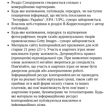
Розділ Спецпроекти створюється спільно з
комерційними партнерами.
Будь яке копіювання, публікація, передрук, чи наступне
поширення інформації, що містить посилання на
"Інтерфакс-Україна", EPA / UPG, суворо забороняється.
Власник веб-сторінки в розділі Я-Корреспондент є автор
публікації.
Будь-яке копіювання, передрук та відтворення
фотографічних творів та/або аудіовізуальних творів
правовласника Getty Images - суворо забороняється.
Матеріали сайту korrespondent.net призначені для осіб
старше 21 року (21+). Участь в азартних іграх може
викликати ігрову залежність. Дотримуйтесь правил
(принципів) відповідальної гри. При виявленні перших
ознак залежності негайно зверніться до спеціаліста.
Пам'ятайте, що участь в азартних іграх не може бути
джерелом доходів або альтернативою роботі.
Інформаційний ресурс korrespondent.net не проводить
ігри на реальні та/або віртуальні гроші, також сайт не
приймає ні в якій формі оплату ставок та інших
платежів, які пов’язані/можуть бути пов’язані з
азартними іграми, букмекерами чи тоталізаторами. Будь-
які матеріали на інформаційному ресурсі
korrespondent.net публікуються виключно в
інформаційних цілях.