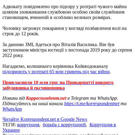
Адвокату повідомлено про підозру у розтраті чужого майна
шляхом зловживання службовою особою своїм службовим
становищем, вчиненій в особливо великих розмірах.
Чоловіку загрожує покарання у вигляді позбавлення волі на
строк до 12 років.
За даними ЗМІ, йдеться про Віталія Василика. Він був
заступником міністра юстиції з листопада 2019 року до серпня
2022 року.
Нагадаємо, колишнього керівника Київводоканалу
підозрюють у розтраті 65 млн гривень під час війни
.
Привласнили 10 млн грн: на Прикарпатті викрито
забудовника й ексчиновника
Новини від
Корреспондент.net
в Telegram та WhatsApp.
Підписуйтесь на наші канали
https://t.me/korrespondentnet
та
WhatsApp
Читайте Korrespondent.net в Google News
ТЕГИ:
коррупция
,
борьба с коррупцией
,
Коррупция в
Украине