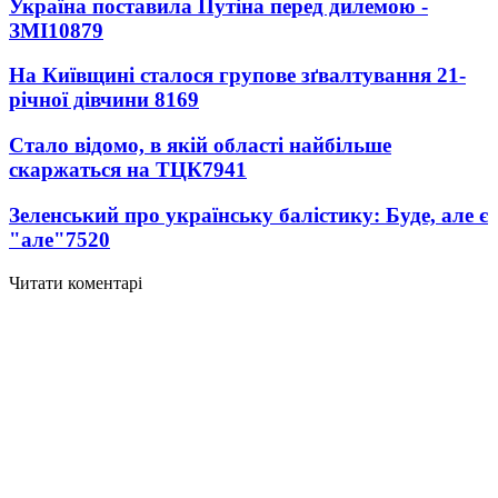
Україна поставила Путіна перед дилемою -
ЗМІ
10879
На Київщині сталося групове зґвалтування 21-
річної дівчини
8169
Стало відомо, в якій області найбільше
скаржаться на ТЦК
7941
Зеленський про українську балістику: Буде, але є
"але"
7520
Читати коментарі