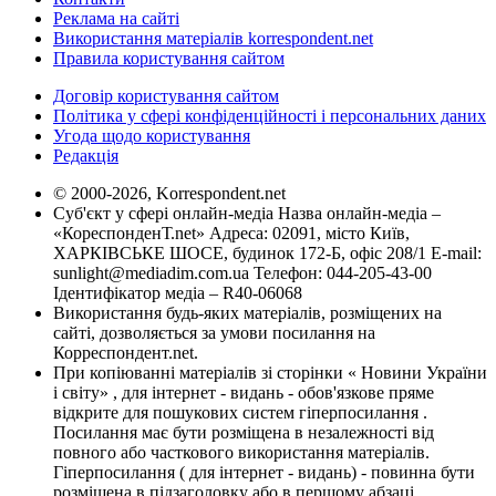
Реклама на сайті
Використання матеріалів korrespondent.net
Правила користування сайтом
Договір користування сайтом
Політика у сфері конфіденційності і персональних даних
Угода щодо користування
Редакція
© 2000-2026, Korrespondent.net
Суб'єкт у сфері онлайн-медіа Назва онлайн-медіа –
«КореспонденТ.net» Адреса: 02091, місто Київ,
ХАРКІВСЬКЕ ШОСЕ, будинок 172-Б, офіс 208/1 E-mail:
sunlight@mediadim.com.ua
Телефон: 044-205-43-00
Ідентифікатор медіа – R40-06068
Використання будь-яких матеріалів, розміщених на
сайті, дозволяється за умови посилання на
Корреспондент.net.
При копіюванні матеріалів зі сторінки « Новини України
і світу» , для інтернет - видань - обов'язкове пряме
відкрите для пошукових систем гіперпосилання .
Посилання має бути розміщена в незалежності від
повного або часткового використання матеріалів.
Гіперпосилання ( для інтернет - видань) - повинна бути
розміщена в підзаголовку або в першому абзаці