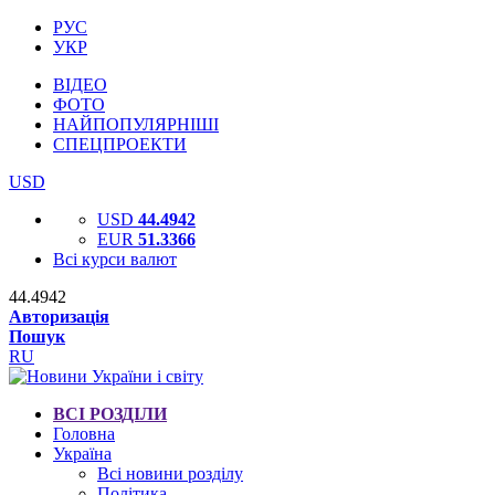
РУС
УКР
ВІДЕО
ФОТО
НАЙПОПУЛЯРНІШІ
СПЕЦПРОЕКТИ
USD
USD
44.4942
EUR
51.3366
Всі курси валют
44.4942
Авторизація
Пошук
RU
ВСІ РОЗДІЛИ
Головна
Україна
Всі новини розділу
Політика