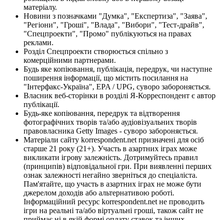
матеріалу.
Новини з позначками "Думка", "Експертиза", "Заява",
"Регіони", "Гроші", "Влада", "Вибори", "Тест-драйв",
"Спецпроекти", "Промо" публікуються на правах
реклами.
Розділ Спецпроекти створюється спільно з
комерційними партнерами.
Будь яке копіювання, публікація, передрук, чи наступне
поширення інформації, що містить посилання на
"Інтерфакс-Україна", EPA / UPG, суворо забороняється.
Власник веб-сторінки в розділі Я-Корреспондент є автор
публікації.
Будь-яке копіювання, передрук та відтворення
фотографічних творів та/або аудіовізуальних творів
правовласника Getty Images - суворо забороняється.
Матеріали сайту korrespondent.net призначені для осіб
старше 21 року (21+). Участь в азартних іграх може
викликати ігрову залежність. Дотримуйтесь правил
(принципів) відповідальної гри. При виявленні перших
ознак залежності негайно зверніться до спеціаліста.
Пам'ятайте, що участь в азартних іграх не може бути
джерелом доходів або альтернативою роботі.
Інформаційний ресурс korrespondent.net не проводить
ігри на реальні та/або віртуальні гроші, також сайт не
приймає ні в якій формі оплату ставок та інших