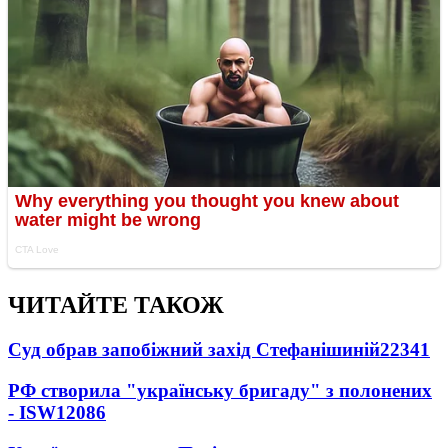
ЧИТАЙТЕ ТАКОЖ
Суд обрав запобіжний захід Стефанішиній
22341
РФ створила "українську бригаду" з полонених
- ISW
12086