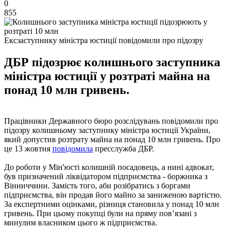
0
855
Ексзаступнику міністра юстиції повідомили про підозру
ДБР підозрює колишнього заступника
міністра юстиції у розтраті майна на
понад 10 млн гривень.
Працівники Державного бюро розслідувань повідомили про
підозру колишньому заступнику міністра юстиції України,
який допустив розтрату майна на понад 10 млн гривень. Про
це 13 жовтня
повідомила
пресслужба ДБР.
До роботи у Мін'юсті колишній посадовець, а нині адвокат,
був призначений ліквідатором підприємства - боржника з
Вінниччини. Замість того, аби розібратись з боргами
підприємства, він продав його майно за заниженою вартістю.
За експертними оцінками, різниця становила у понад 10 млн
гривень. При цьому покупці були на пряму пов’язані з
минулим власником цього ж підприємства.