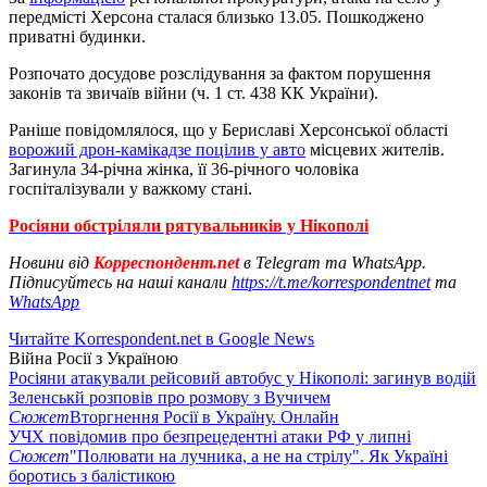
передмісті Херсона сталася близько 13.05. Пошкоджено
приватні будинки.
Розпочато досудове розслідування за фактом порушення
законів та звичаїв війни (ч. 1 ст. 438 КК України).
Раніше повідомлялося, що у Бериславі Херсонської області
ворожий дрон-камікадзе поцілив у авто
місцевих жителів.
Загинула 34-річна жінка, її 36-річного чоловіка
госпіталізували у важкому стані.
Росіяни обстріляли рятувальників у Нікополі
Новини від
Корреспондент.net
в Telegram та WhatsApp.
Підписуйтесь на наші канали
https://t.me/korrespondentnet
та
WhatsApp
Читайте Korrespondent.net в Google News
Війна Росії з Україною
Росіяни атакували рейсовий автобус у Нікополі: загинув водій
Зеленськй розповів про розмову з Вучичем
Сюжет
Вторгнення Росії в Україну. Онлайн
УЧХ повідомив про безпрецедентні атаки РФ у липні
Сюжет
"Полювати на лучника, а не на стрілу". Як Україні
боротись з балістикою