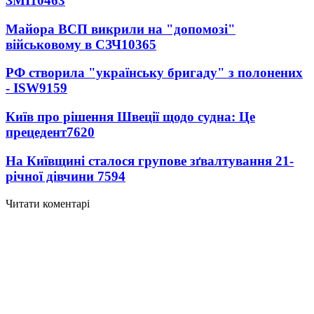
ЗМІ
10463
Майора ВСП викрили на "допомозі"
військовому в СЗЧ
10365
РФ створила "українську бригаду" з полонених
- ISW
9159
Київ про рішення Швеції щодо судна: Це
прецедент
7620
На Київщині сталося групове зґвалтування 21-
річної дівчини
7594
Читати коментарі