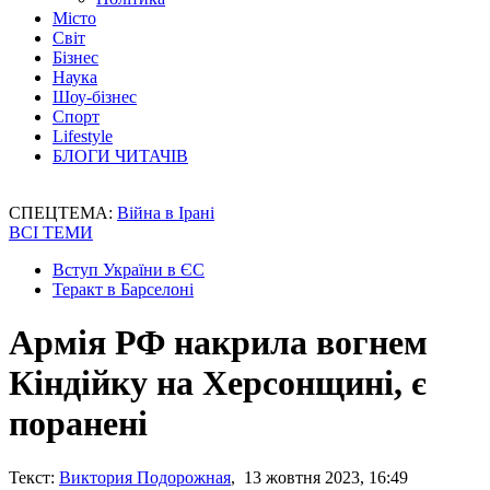
Місто
Світ
Бізнес
Наука
Шоу-бізнес
Спорт
Lifestyle
БЛОГИ ЧИТАЧІВ
СПЕЦТЕМА:
Війна в Ірані
ВСІ ТЕМИ
Вступ України в ЄС
Теракт в Барселоні
Армія РФ накрила вогнем
Кіндійку на Херсонщині, є
поранені
Текст:
Виктория Подорожная
, 13 жовтня 2023, 16:49