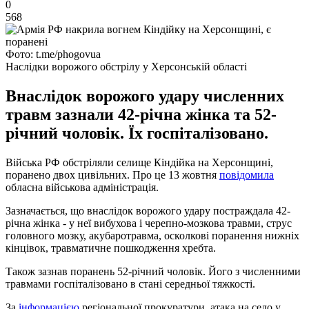
0
568
Фото: t.me/phogovua
Наслідки ворожого обстрілу у Херсонській області
Внаслідок ворожого удару численних
травм зазнали 42-річна жінка та 52-
річний чоловік. Їх госпіталізовано.
Війська РФ обстріляли селище Кіндійка на Херсонщині,
поранено двох цивільних. Про це 13 жовтня
повідомила
обласна військова адміністрація.
Зазначається, що внаслідок ворожого удару постраждала 42-
річна жінка - у неї вибухова і черепно-мозкова травми, струс
головного мозку, акубаротравма, осколкові поранення нижніх
кінцівок, травматичне пошкодження хребта.
Також зазнав поранень 52-річний чоловік. Його з численними
травмами госпіталізовано в стані середньої тяжкості.
За
інформацією
регіональної прокуратури, атака на село у