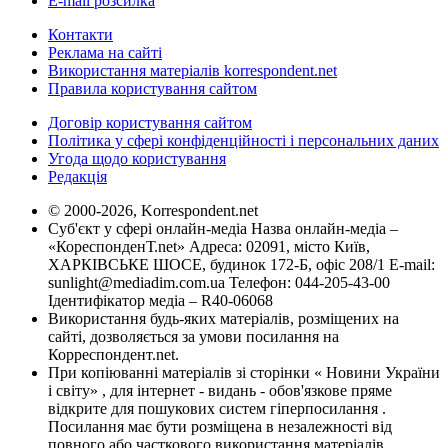
E-mail розсилка
Контакти
Реклама на сайті
Використання матеріалів korrespondent.net
Правила користування сайтом
Договір користування сайтом
Політика у сфері конфіденційності і персональних даних
Угода щодо користування
Редакція
© 2000-2026, Korrespondent.net
Суб'єкт у сфері онлайн-медіа Назва онлайн-медіа –
«КореспонденТ.net» Адреса: 02091, місто Київ,
ХАРКІВСЬКЕ ШОСЕ, будинок 172-Б, офіс 208/1 E-mail:
sunlight@mediadim.com.ua
Телефон: 044-205-43-00
Ідентифікатор медіа – R40-06068
Використання будь-яких матеріалів, розміщених на
сайті, дозволяється за умови посилання на
Корреспондент.net.
При копіюванні матеріалів зі сторінки « Новини України
і світу» , для інтернет - видань - обов'язкове пряме
відкрите для пошукових систем гіперпосилання .
Посилання має бути розміщена в незалежності від
повного або часткового використання матеріалів.