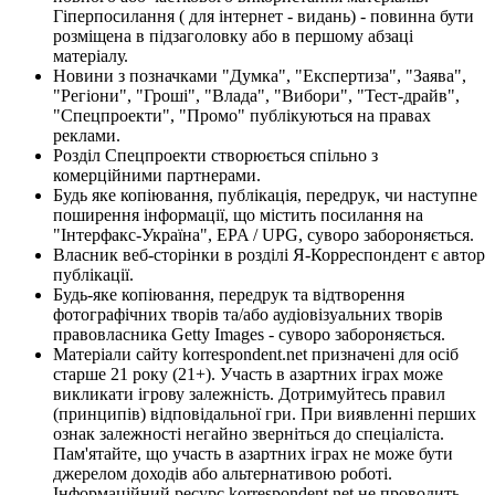
Гіперпосилання ( для інтернет - видань) - повинна бути
розміщена в підзаголовку або в першому абзаці
матеріалу.
Новини з позначками "Думка", "Експертиза", "Заява",
"Регіони", "Гроші", "Влада", "Вибори", "Тест-драйв",
"Спецпроекти", "Промо" публікуються на правах
реклами.
Розділ Спецпроекти створюється спільно з
комерційними партнерами.
Будь яке копіювання, публікація, передрук, чи наступне
поширення інформації, що містить посилання на
"Інтерфакс-Україна", EPA / UPG, суворо забороняється.
Власник веб-сторінки в розділі Я-Корреспондент є автор
публікації.
Будь-яке копіювання, передрук та відтворення
фотографічних творів та/або аудіовізуальних творів
правовласника Getty Images - суворо забороняється.
Матеріали сайту korrespondent.net призначені для осіб
старше 21 року (21+). Участь в азартних іграх може
викликати ігрову залежність. Дотримуйтесь правил
(принципів) відповідальної гри. При виявленні перших
ознак залежності негайно зверніться до спеціаліста.
Пам'ятайте, що участь в азартних іграх не може бути
джерелом доходів або альтернативою роботі.
Інформаційний ресурс korrespondent.net не проводить