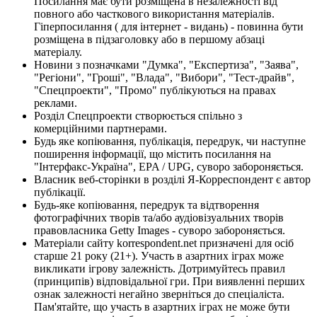
Посилання має бути розміщена в незалежності від
повного або часткового використання матеріалів.
Гіперпосилання ( для інтернет - видань) - повинна бути
розміщена в підзаголовку або в першому абзаці
матеріалу.
Новини з позначками "Думка", "Експертиза", "Заява",
"Регіони", "Гроші", "Влада", "Вибори", "Тест-драйв",
"Спецпроекти", "Промо" публікуються на правах
реклами.
Розділ Спецпроекти створюється спільно з
комерційними партнерами.
Будь яке копіювання, публікація, передрук, чи наступне
поширення інформації, що містить посилання на
"Інтерфакс-Україна", EPA / UPG, суворо забороняється.
Власник веб-сторінки в розділі Я-Корреспондент є автор
публікації.
Будь-яке копіювання, передрук та відтворення
фотографічних творів та/або аудіовізуальних творів
правовласника Getty Images - суворо забороняється.
Матеріали сайту korrespondent.net призначені для осіб
старше 21 року (21+). Участь в азартних іграх може
викликати ігрову залежність. Дотримуйтесь правил
(принципів) відповідальної гри. При виявленні перших
ознак залежності негайно зверніться до спеціаліста.
Пам'ятайте, що участь в азартних іграх не може бути