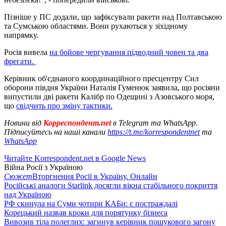
Пізніше у ПС додали, що зафіксували ракети над Полтавською
та Сумською областями. Вони рухаються у зіхідному
напрямку.
Росія вивела
на бойове чергування підводний човен та два
фрегати.
Керівник об'єднаного координаційного пресцентру Сил
оборони півдня України Наталія Гуменюк заявила, що росіяни
випустили дві ракети Калібр по Одещині з Азовського моря,
що
свідчить про зміну тактики.
Новини від
Корреспондент.net
в Telegram та WhatsApp.
Підписуйтесь на наші канали
https://t.me/korrespondentnet
та
WhatsApp
Читайте Korrespondent.net в Google News
Війна Росії з Україною
Сюжет
Вторгнення Росії в Україну. Онлайн
Російські аналоги Starlink досягли вікна стабільного покриття
над Україною
РФ скинула на Суми чотири КАБи: є постраждалі
Корецький назвав кроки для порятунку бізнеса
Вивозив тіла полеглих: загинув керівник пошукового загону