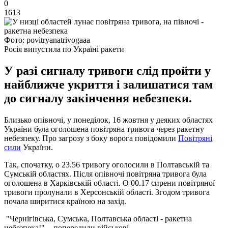
0
1613
Фото: povitryanatrivogaaa
Росія випустила по Україні ракети
У разі сигналу тривоги слід пройти у
найближче укриття і залишатися там
до сигналу закінчення небезпеки.
Близько опівночі, у понеділок, 16 жовтня у деяких областях
України була оголошена повітряна тривога через ракетну
небезпеку. Про загрозу з боку ворога повідомили
Повітряні
сили
України.
Так, спочатку, о 23.56 тривогу оголосили в Полтавській та
Сумській областях. Після опівночі повітряна тривога була
оголошена в Харківській області. О 00.17 сирени повітряної
тривоги пролунали в Херсонській області. Згодом тривога
почала ширитися країною на захід.
"Чернігівська, Сумська, Полтавська області - ракетна
небезпека!", - попередили військові.