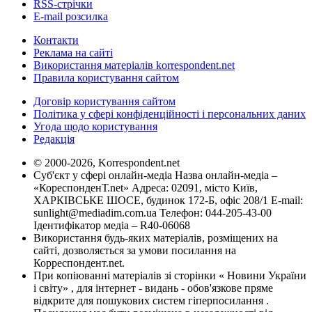
RSS-стрічки
E-mail розсилка
Контакти
Реклама на сайті
Використання матеріалів korrespondent.net
Правила користування сайтом
Договір користування сайтом
Політика у сфері конфіденційності і персональних даних
Угода щодо користування
Редакція
© 2000-2026, Korrespondent.net
Суб'єкт у сфері онлайн-медіа Назва онлайн-медіа –
«КореспонденТ.net» Адреса: 02091, місто Київ,
ХАРКІВСЬКЕ ШОСЕ, будинок 172-Б, офіс 208/1 E-mail:
sunlight@mediadim.com.ua
Телефон: 044-205-43-00
Ідентифікатор медіа – R40-06068
Використання будь-яких матеріалів, розміщених на
сайті, дозволяється за умови посилання на
Корреспондент.net.
При копіюванні матеріалів зі сторінки « Новини України
і світу» , для інтернет - видань - обов'язкове пряме
відкрите для пошукових систем гіперпосилання .