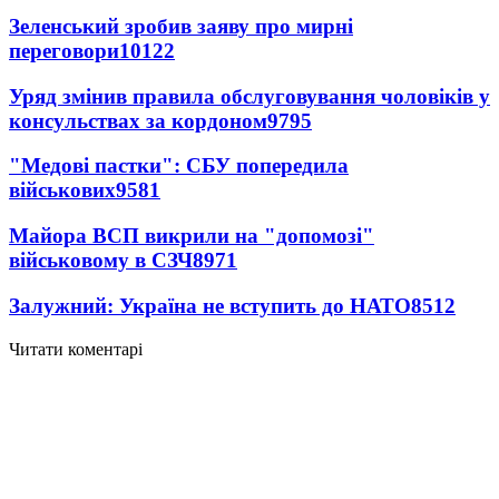
Зеленський зробив заяву про мирні
переговори
10122
Уряд змінив правила обслуговування чоловіків у
консульствах за кордоном
9795
"Медові пастки": СБУ попередила
військових
9581
Майора ВСП викрили на "допомозі"
військовому в СЗЧ
8971
Залужний: Україна не вступить до НАТО
8512
Читати коментарі