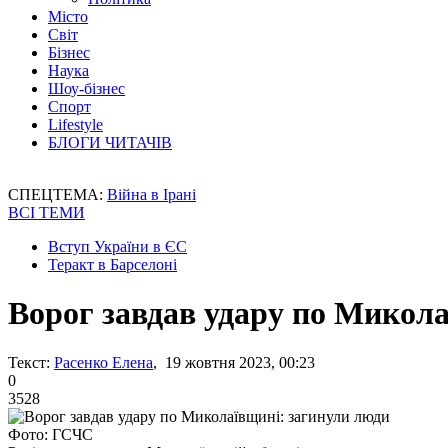
Місто
Світ
Бізнес
Наука
Шоу-бізнес
Спорт
Lifestyle
БЛОГИ ЧИТАЧІВ
СПЕЦТЕМА:
Війна в Ірані
ВСІ ТЕМИ
Вступ України в ЄС
Теракт в Барселоні
Ворог завдав удару по Микол
Текст:
Расенко Елена
, 19 жовтня 2023, 00:23
0
3528
Фото: ГСЧС