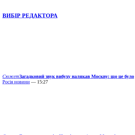
ВИБІР РЕДАКТОРА
Сюжет
Загадковий звук вибуху налякав Москву: що це було
Росія новини
— 15:27