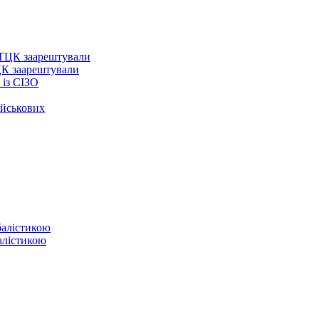
ЦК заарештували
із СІЗО
ійськових
балістикою