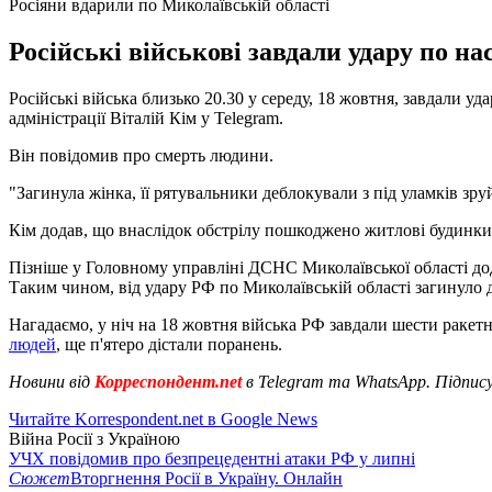
Росіяни вдарили по Миколаївській області
Російські військові завдали удару по н
Російські війська близько 20.30 у середу, 18 жовтня, завдали 
адміністрації Віталій Кім у Telegram.
Він повідомив про смерть людини.
"Загинула жінка, її рятувальники деблокували з під уламків зру
Кім додав, що внаслідок обстрілу пошкоджено житлові будинки
Пізніше у Головному управліні ДСНС Миколаївської області додал
Таким чином, від удару РФ по Миколаївській області загинуло 
Нагадаємо, у ніч на 18 жовтня війська РФ завдали шести ракет
людей
, ще п'ятеро дістали поранень.
Новини від
Корреспондент.net
в Telegram та WhatsApp. Підпис
Читайте Korrespondent.net в Google News
Війна Росії з Україною
УЧХ повідомив про безпрецедентні атаки РФ у липні
Сюжет
Вторгнення Росії в Україну. Онлайн