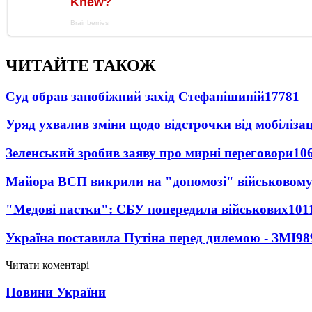
ЧИТАЙТЕ ТАКОЖ
Суд обрав запобіжний захід Стефанішиній
17781
Уряд ухвалив зміни щодо відстрочки від мобілізац
Зеленський зробив заяву про мирні переговори
10
Майора ВСП викрили на "допомозі" військовому
"Медові пастки": СБУ попередила військових
101
Україна поставила Путіна перед дилемою - ЗМІ
98
Читати коментарі
Новини України