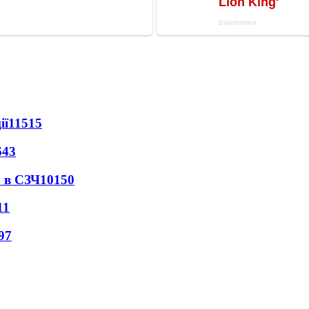
ії
11515
643
 в СЗЧ
10150
11
97