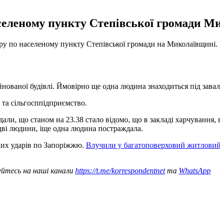
аселеному пункту Степівської громади Ми
удару по населеному пункту Степівської громади на Миколаївщині
йнованої будівлі. Ймовірно ще одна людина знаходиться під завал
 та сільгосппідприємство.
и, що станом на 23.38 стало відомо, що в закладі харчування, в 
дві людини, іще одна людина постраждала.
них ударів по Запоріжжю.
Влучили у багатоповерховий житловий
уйтесь на наші канали
https://t.me/korrespondentnet
та
WhatsApp