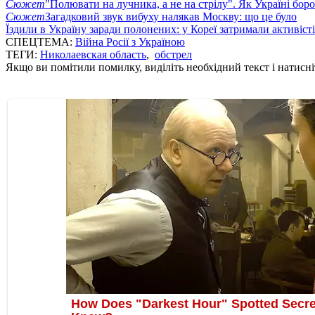
Сюжет
"Полювати на лучника, а не на стрілу". Як Україні бор
Сюжет
Загадковий звук вибуху налякав Москву: що це було
Їздили в Україну заради полонених: у Кореї затримали активіст
СПЕЦТЕМА:
Війна Росії з Україною
ТЕГИ:
Николаевская область
,
обстрел
Якщо ви помітили помилку, виділіть необхідний текст і натисніт