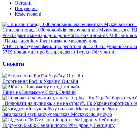
Останні
Популярні
Коментовані
Списали понад 1000 чоловіків: ексочільників Мукачівського Т
Розкрадання міжнародної допомоги: ексчиновник МЗС вийшов 
"Парад" дронів у Ялті: названо можливу ціль
МВС спростувало фейк про репатріацію 1210 тіл українських в
УЧХ повідомив про безпрецедентні атаки РФ у липні
Сюжети
Вторгнення Росії в Україну. Онлайн
Війна на Близькому Сході. Онлайн
"Полювати на лучника, а не на стрілу". Як Україні боротись з 
Загадковий звук вибуху налякав Москву: що це було
Підсумки 06.08: Санкції проти РФ і дрон у Лейпцигу