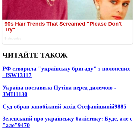
ЧИТАЙТЕ ТАКОЖ
РФ створила "українську бригаду" з полонених
- ISW
13117
Україна поставила Путіна перед дилемою -
ЗМІ
11130
Суд обрав запобіжний захід Стефанішиній
9885
Зеленський про українську балістику: Буде, але є
"але"
9470