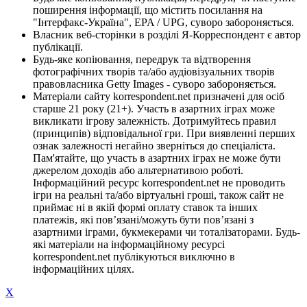
поширення інформації, що містить посилання на
"Інтерфакс-Україна", EPA / UPG, суворо забороняється.
Власник веб-сторінки в розділі Я-Корреспондент є автор
публікації.
Будь-яке копіювання, передрук та відтворення
фотографічних творів та/або аудіовізуальних творів
правовласника Getty Images - суворо забороняється.
Матеріали сайту korrespondent.net призначені для осіб
старше 21 року (21+). Участь в азартних іграх може
викликати ігрову залежність. Дотримуйтесь правил
(принципів) відповідальної гри. При виявленні перших
ознак залежності негайно зверніться до спеціаліста.
Пам'ятайте, що участь в азартних іграх не може бути
джерелом доходів або альтернативою роботі.
Інформаційний ресурс korrespondent.net не проводить
ігри на реальні та/або віртуальні гроші, також сайт не
приймає ні в якій формі оплату ставок та інших
платежів, які пов’язані/можуть бути пов’язані з
азартними іграми, букмекерами чи тоталізаторами. Будь-
які матеріали на інформаційному ресурсі
korrespondent.net публікуються виключно в
інформаційних цілях.
X