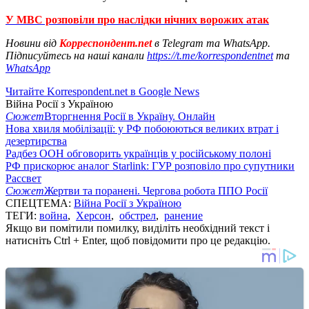
У МВС розповіли про наслідки нічних ворожих атак
Новини від
Корреспондент.net
в Telegram та WhatsApp.
Підписуйтесь на наші канали
https://t.me/korrespondentnet
та
WhatsApp
Читайте Korrespondent.net в Google News
Війна Росії з Україною
Сюжет
Вторгнення Росії в Україну. Онлайн
Нова хвиля мобілізації: у РФ побоюються великих втрат і
дезертирства
Радбез ООН обговорить українців у російському полоні
РФ прискорює аналог Starlink: ГУР розповіло про супутники
Рассвет
Сюжет
Жертви та поранені. Чергова робота ППО Росії
СПЕЦТЕМА:
Війна Росії з Україною
ТЕГИ:
война
,
Херсон
,
обстрел
,
ранение
Якщо ви помітили помилку, виділіть необхідний текст і
натисніть Ctrl + Enter, щоб повідомити про це редакцію.