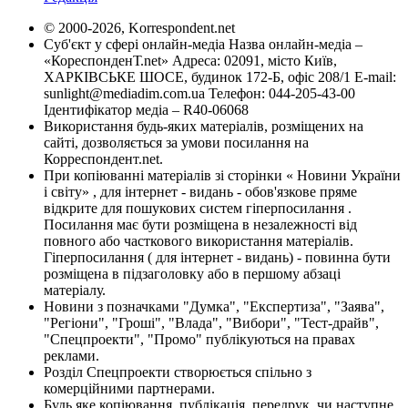
© 2000-2026, Korrespondent.net
Суб'єкт у сфері онлайн-медіа Назва онлайн-медіа –
«КореспонденТ.net» Адреса: 02091, місто Київ,
ХАРКІВСЬКЕ ШОСЕ, будинок 172-Б, офіс 208/1 E-mail:
sunlight@mediadim.com.ua
Телефон: 044-205-43-00
Ідентифікатор медіа – R40-06068
Використання будь-яких матеріалів, розміщених на
сайті, дозволяється за умови посилання на
Корреспондент.net.
При копіюванні матеріалів зі сторінки « Новини України
і світу» , для інтернет - видань - обов'язкове пряме
відкрите для пошукових систем гіперпосилання .
Посилання має бути розміщена в незалежності від
повного або часткового використання матеріалів.
Гіперпосилання ( для інтернет - видань) - повинна бути
розміщена в підзаголовку або в першому абзаці
матеріалу.
Новини з позначками "Думка", "Експертиза", "Заява",
"Регіони", "Гроші", "Влада", "Вибори", "Тест-драйв",
"Спецпроекти", "Промо" публікуються на правах
реклами.
Розділ Спецпроекти створюється спільно з
комерційними партнерами.
Будь яке копіювання, публікація, передрук, чи наступне