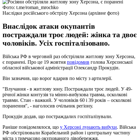
Фото: t.me/roman_mrochko
Наслідки російського обстрілу Херсона (архівне фото)
Внаслідок атаки окупантів
постраждали троє людей: жінка та двоє
чоловіків. Усіх госпіталізовано.
Війська РФ в черговий раз обстріляли житлову зону Херсона,
є поранені. Про це 19 жовтня
повідомив
голова Херсонської
обласної військової адміністрації Олександр Прокудін.
Він зазначив, що ворог вдарив по місту з артилерії.
"Влучання - в житлову зону. Постраждали троє людей. У 49-
річної жінки контузія та мінно-вибухова травма, осколкові
травми. Стан - важкий. У чоловіків 60 і 39 років – осколкові
поранення", - наголосив очільник регіону.
Прокудін додав, що постраждалих госпіталізували.
Раніше повідомлялося, що
у Херсоні лунають вибухи
. Війська
РФ обстрілювали Корабельний район і центральну частину
міста з тимчасово окупованого лівобережжя.