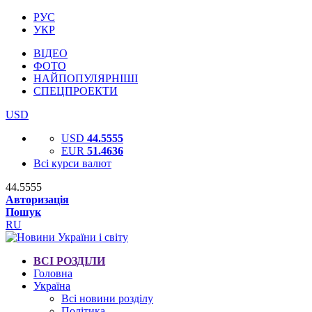
РУС
УКР
ВІДЕО
ФОТО
НАЙПОПУЛЯРНІШІ
СПЕЦПРОЕКТИ
USD
USD
44.5555
EUR
51.4636
Всі курси валют
44.5555
Авторизація
Пошук
RU
ВСІ РОЗДІЛИ
Головна
Україна
Всі новини розділу
Політика