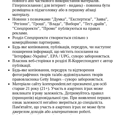
повного або часткового використання матеріалів.
Гіперпосилання ( для інтернет - видань) - повинна бути
розміщена в підзаголовку або в першому абзаці
матеріалу.
Новини з позначками "Думка", "Експертиза", "Заява",
"Регіони", "Гроші", "Влада", "Вибори", "Тест-драйв",
"Спецпроекти", "Промо" публікуються на правах
реклами.
Розділ Спецпроекти створюється спільно з
комерційними партнерами.
Будь яке копіювання, публікація, передрук, чи наступне
поширення інформації, що містить посилання на
"Інтерфакс-Україна", EPA / UPG, суворо забороняється.
Власник веб-сторінки в розділі Я-Корреспондент є автор
публікації.
Будь-яке копіювання, передрук та відтворення
фотографічних творів та/або аудіовізуальних творів
правовласника Getty Images - суворо забороняється.
Матеріали сайту korrespondent.net призначені для осіб
старше 21 року (21+). Участь в азартних іграх може
викликати ігрову залежність. Дотримуйтесь правил
(принципів) відповідальної гри. При виявленні перших
ознак залежності негайно зверніться до спеціаліста.
Пам'ятайте, що участь в азартних іграх не може бути
джерелом доходів або альтернативою роботі.