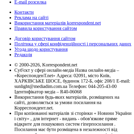
E-mail розсилка
Контакти
Реклама на сайті
Використання матеріалів korrespondent.net
Правила користування сайтом
Договір користування сайтом
Політика у сфері конфіденційності і персональних даних
Угода щодо користування
Редакція
© 2000-2026, Korrespondent.net
Суб'єкт у сфері онлайн-медіа Назва онлайн-медіа –
«КореспонденТ.net» Адреса: 02091, місто Київ,
ХАРКІВСЬКЕ ШОСЕ, будинок 172-Б, офіс 208/1 E-mail:
sunlight@mediadim.com.ua
Телефон: 044-205-43-00
Ідентифікатор медіа – R40-06068
Використання будь-яких матеріалів, розміщених на
сайті, дозволяється за умови посилання на
Корреспондент.net.
При копіюванні матеріалів зі сторінки « Новини України
і світу» , для інтернет - видань - обов'язкове пряме
відкрите для пошукових систем гіперпосилання .
Посилання має бути розміщена в незалежності від