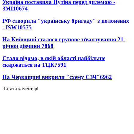
Україна поставила Путіна перед дилемою -
ЗМІ
10674
РФ створила "українську бригаду" з полонених
- ISW
10575
На Київщині сталося групове зґвалтування 21-
річної дівчини
7868
Стало відомо, в якій області найбільше
скаржаться на ТЦК
7591
На Черкащині викрили "схему СЗЧ"
6962
Читати коментарі