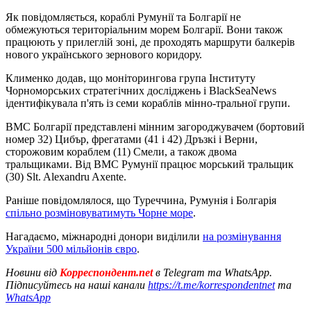
Як повідомляється, кораблі Румунії та Болгарії не
обмежуються територіальним морем Болгарії. Вони також
працюють у прилеглій зоні, де проходять маршрути балкерів
нового українського зернового коридору.
Клименко додав, що моніторингова група Інституту
Чорноморських стратегічних досліджень і BlackSeaNews
ідентифікувала п'ять із семи кораблів мінно-тральної групи.
ВМС Болгарії представлені мінним загороджувачем (бортовий
номер 32) Цибър, фрегатами (41 і 42) Дръзкі і Верни,
сторожовим кораблем (11) Смели, а також двома
тральщиками. Від ВМС Румунії працює морський тральщик
(30) Slt. Alexandru Axente.
Раніше повідомлялося, що Туреччина, Румунія і Болгарія
спільно розміновуватимуть Чорне море
.
Нагадаємо, міжнародні донори виділили
на розмінування
України 500 мільйонів євро
.
Новини від
Корреспондент.net
в Telegram та WhatsApp.
Підписуйтесь на наші канали
https://t.me/korrespondentnet
та
WhatsApp