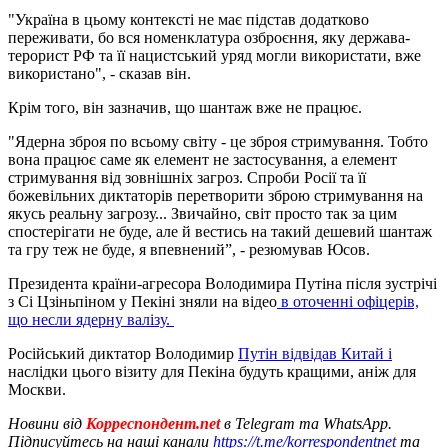
"Україна в цьому контексті не має підстав додатково
переживати, бо вся номенклатура озброєння, яку держава-
терорист РФ та її нацистський уряд могли використати, вже
використано", - сказав він.
Крім того, він зазначив, що шантаж вже не працює.
"Ядерна зброя по всьому світу - це зброя стримування. Тобто
вона працює саме як елемент не застосування, а елемент
стримування від зовнішніх загроз. Спроби Росії та її
божевільних диктаторів перетворити зброю стримування на
якусь реальну загрозу... Звичайно, світ просто так за цим
спостерігати не буде, але й вестись на такий дешевий шантаж
та гру теж не буде, я впевнений”, - резюмував Юсов.
Президента країни-агресора Володимира Путіна після зустрічі
з Сі Цзіньпіном у Пекіні зняли на відео
в оточенні офіцерів,
що несли ядерну валізу.
Російський диктатор Володимир
Путін відвідав Китай і
наслідки цього візиту для Пекіна будуть кращими, аніж для
Москви.
Новини від
Корреспондент.net
в Telegram та WhatsApp.
Підписуйтесь на наші канали
https://t.me/korrespondentnet
та