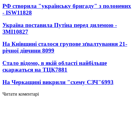
РФ створила "українську бригаду" з полонених
- ISW
11828
Україна поставила Путіна перед дилемою -
ЗМІ
10827
На Київщині сталося групове зґвалтування 21-
річної дівчини
8099
Стало відомо, в якій області найбільше
скаржаться на ТЦК
7881
На Черкащині викрили "схему СЗЧ"
6993
Читати коментарі