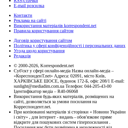
RSS-стрічки
E-mail розсилка
Контакти
Реклама на сайті
Використання матеріалів korrespondent.net
Правила користування сайтом
Договір користування сайтом
Політика у сфері конфіденційності і персональних даних
Угода щодо користування
Редакція
© 2000-2026, Korrespondent.net
Суб'єкт у сфері онлайн-медіа Назва онлайн-медіа –
«КореспонденТ.net» Адреса: 02091, місто Київ,
ХАРКІВСЬКЕ ШОСЕ, будинок 172-Б, офіс 208/1 E-mail:
sunlight@mediadim.com.ua
Телефон: 044-205-43-00
Ідентифікатор медіа – R40-06068
Використання будь-яких матеріалів, розміщених на
сайті, дозволяється за умови посилання на
Корреспондент.net.
При копіюванні матеріалів зі сторінки « Новини України
і світу» , для інтернет - видань - обов'язкове пряме
відкрите для пошукових систем гіперпосилання .
Посилання має бути розміщена в незалежності від