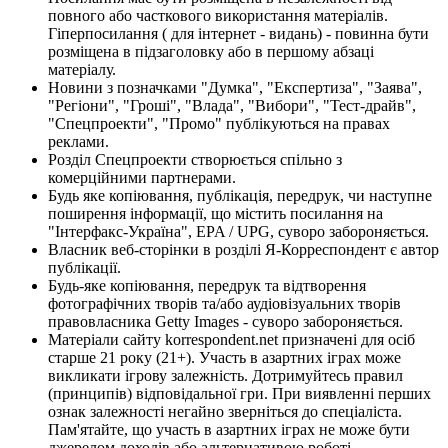
повного або часткового використання матеріалів.
Гіперпосилання ( для інтернет - видань) - повинна бути
розміщена в підзаголовку або в першому абзаці
матеріалу.
Новини з позначками "Думка", "Експертиза", "Заява",
"Регіони", "Гроші", "Влада", "Вибори", "Тест-драйв",
"Спецпроекти", "Промо" публікуються на правах
реклами.
Розділ Спецпроекти створюється спільно з
комерційними партнерами.
Будь яке копіювання, публікація, передрук, чи наступне
поширення інформації, що містить посилання на
"Інтерфакс-Україна", EPA / UPG, суворо забороняється.
Власник веб-сторінки в розділі Я-Корреспондент є автор
публікації.
Будь-яке копіювання, передрук та відтворення
фотографічних творів та/або аудіовізуальних творів
правовласника Getty Images - суворо забороняється.
Матеріали сайту korrespondent.net призначені для осіб
старше 21 року (21+). Участь в азартних іграх може
викликати ігрову залежність. Дотримуйтесь правил
(принципів) відповідальної гри. При виявленні перших
ознак залежності негайно зверніться до спеціаліста.
Пам'ятайте, що участь в азартних іграх не може бути
джерелом доходів або альтернативою роботі.