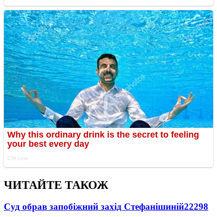
ЧИТАЙТЕ ТАКОЖ
Суд обрав запобіжний захід Стефанішиній
22298