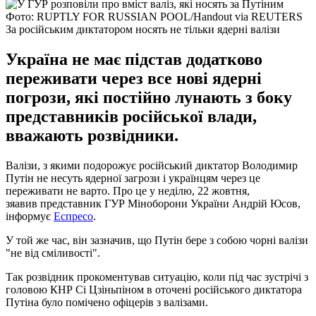
Фото: RUPTLY FOR RUSSIAN POOL/Handout via REUTERS
За російським диктатором носять не тільки ядерні валізи
Україна не має підстав додатково
переживати через все нові ядерні
погрози, які постійно лунають з боку
представників російської влади,
вважають розвідники.
Валізи, з якими подорожує російський диктатор Володимир
Путін не несуть ядерної загрози і українцям через це
переживати не варто. Про це у неділю, 22 жовтня,
зяавив представник ГУР Міноборони України Андрій Юсов,
інформує
Еспресо
.
У той же час, він зазначив, що Путін бере з собою чорні валізи
"не від сміливості".
Так розвідник прокоментував ситуацію, коли під час зустрічі з
головою КНР Сі Цзіньпіном в оточені російського диктатора
Путіна було помічено офіцерів з валізами.