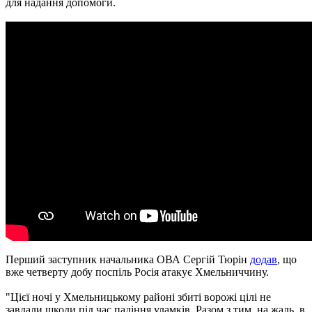
для надання допомоги.
Перший заступник начальника ОВА Сергій Тюрін
додав
, що
вже четверту добу поспіль Росія атакує Хмельниччину.
"Цієї ночі у Хмельницькому районі збиті ворожі цілі не
завдали шкоди під час падіння уламків. Разом з тим, на жаль, в