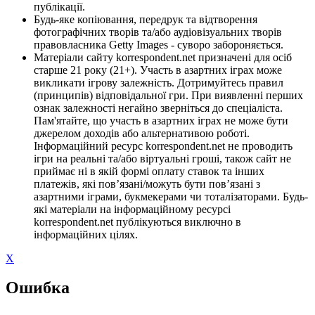
публікації.
Будь-яке копіювання, передрук та відтворення
фотографічних творів та/або аудіовізуальних творів
правовласника Getty Images - суворо забороняється.
Матеріали сайту korrespondent.net призначені для осіб
старше 21 року (21+). Участь в азартних іграх може
викликати ігрову залежність. Дотримуйтесь правил
(принципів) відповідальної гри. При виявленні перших
ознак залежності негайно зверніться до спеціаліста.
Пам'ятайте, що участь в азартних іграх не може бути
джерелом доходів або альтернативою роботі.
Інформаційний ресурс korrespondent.net не проводить
ігри на реальні та/або віртуальні гроші, також сайт не
приймає ні в якій формі оплату ставок та інших
платежів, які пов’язані/можуть бути пов’язані з
азартними іграми, букмекерами чи тоталізаторами. Будь-
які матеріали на інформаційному ресурсі
korrespondent.net публікуються виключно в
інформаційних цілях.
X
Ошибка