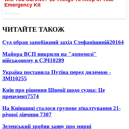
ЧИТАЙТЕ ТАКОЖ
Суд обрав запобіжний захід Стефанішиній
20164
Майора ВСП викрили на "допомозі"
військовому в СЗЧ
10289
Україна поставила Путіна перед дилемою -
ЗМІ
10255
Київ про рішення Швеції щодо судна: Це
прецедент
7574
На Київщині сталося групове зґвалтування 21-
річної дівчини
7307
Зеленський зробив заяву про мирні