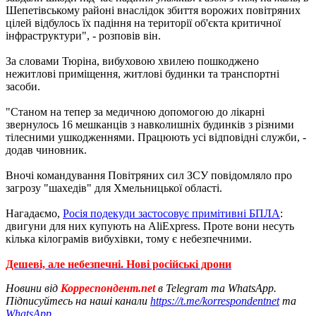
Шепетівському районі внаслідок збиття ворожих повітряних
цілей відбулось їх падіння на території об'єкта критичної
інфраструктури", - розповів він.
За словами Тюріна, вибуховою хвилею пошкоджено
нежитлові приміщення, житлові будинки та транспортні
засоби.
"Станом на тепер за медичною допомогою до лікарні
звернулось 16 мешканців з навколишніх будинків з різними
тілесними ушкодженнями. Працюють усі відповідні служби, -
додав чиновник.
Вночі командування Повітряних сил ЗСУ повідомляло про
загрозу "шахедів" для Хмельницької області.
Нагадаємо,
Росія подекуди застосовує примітивні БПЛА
:
двигуни для них купують на AliExpress. Проте вони несуть
кілька кілограмів вибухівки, тому є небезпечними.
Дешеві, але небезпечні. Нові російські дрони
Новини від
Корреспондент.net
в Telegram та WhatsApp.
Підписуйтесь на наші канали
https://t.me/korrespondentnet
та
WhatsApp