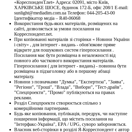
«КореспонденТ.net» Адреса: 02091, місто Київ,
ХАРКІВСЬКЕ ШОСЕ, будинок 172-Б, офіс 208/1 E-mail:
sunlight@mediadim.com.ua
Телефон: 044-205-43-00
Ідентифікатор медіа – R40-06068
Використання будь-яких матеріалів, розміщених на
сайті, дозволяється за умови посилання на
Корреспондент.net.
При копіюванні матеріалів зі сторінки « Новини України
і світу» , для інтернет - видань - обов'язкове пряме
відкрите для пошукових систем гіперпосилання .
Посилання має бути розміщена в незалежності від
повного або часткового використання матеріалів.
Гіперпосилання ( для інтернет - видань) - повинна бути
розміщена в підзаголовку або в першому абзаці
матеріалу.
Новини з позначками "Думка", "Експертиза", "Заява",
"Регіони", "Гроші", "Влада", "Вибори", "Тест-драйв",
"Спецпроекти", "Промо" публікуються на правах
реклами.
Розділ Спецпроекти створюється спільно з
комерційними партнерами.
Будь яке копіювання, публікація, передрук, чи наступне
поширення інформації, що містить посилання на
"Інтерфакс-Україна", EPA / UPG, суворо забороняється.
Власник веб-сторінки в розділі Я-Корреспондент є автор