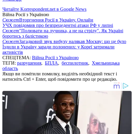
Читайте Korrespondent.net в Google News
Війна Росії з Україною
Сюжет
Вторгнення Росії в Україну. Онлайн
УЧХ повідомив про безпрецедентні атаки РФ у липні
Сюжет
"Полювати на лучника, а не на стрілу". Як Україні
боротись з балістикою
Сюжет
Загадковий звук вибуху налякав Москву: що це було
Їздили в Україну заради полонених: у Кореї затримали
активістів
СПЕЦТЕМА:
Війна Росії з Україною
ТЕГИ:
разрушения
,
БПЛА
,
беспилотник
,
Хмельницька
область
Якщо ви помітили помилку, виділіть необхідний текст і
натисніть Ctrl + Enter, щоб повідомити про це редакцію.