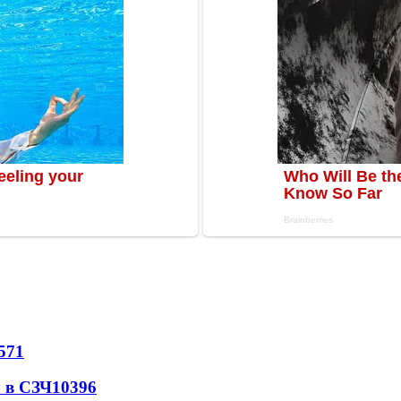
571
 в СЗЧ
10396