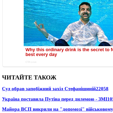
ЧИТАЙТЕ ТАКОЖ
Суд обрав запобіжний захід Стефанішиній
22058
Україна поставила Путіна перед дилемою - ЗМІ
10
Майора ВСП викрили на "допомозі" військовому