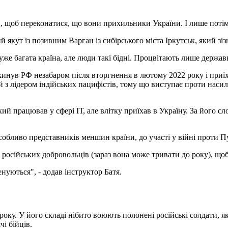
 щоб переконатися, що вони прихильники України. І лише потім 
якут із позивним Варган із сибірського міста Іркутськ, який зізн
же багата країна, але люди такі бідні. Процвітають лише державн
окинув РФ незабаром після вторгнення в лютому 2022 року і приїх
 з лідером індійських пацифістів, тому що виступає проти насил
й працював у сфері ІТ, але влітку приїхав в Україну. За його сло
собливо представників меншин країни, до участі у війні проти Пу
сійських добровольців (зараз вона може тривати до року), щоб з
нуються", - додав інструктор Батя.
року. У його складі нібито воюють полонені російські солдати, я
і бійців.