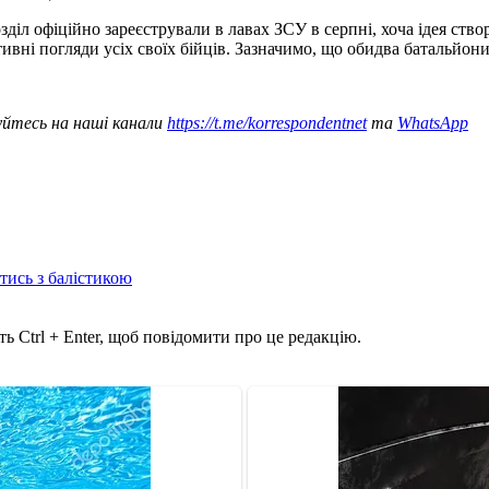
озділ офіційно зареєстрували в лавах ЗСУ в серпні, хоча ідея ств
ивні погляди усіх своїх бійців. Зазначимо, що обидва батальйо
уйтесь на наші канали
https://t.me/korrespondentnet
та
WhatsApp
отись з балістикою
ь Ctrl + Enter, щоб повідомити про це редакцію.