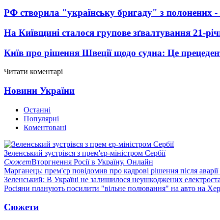
РФ створила "українську бригаду" з полонених -
На Київщині сталося групове зґвалтування 21-річ
Київ про рішення Швеції щодо судна: Це прецеден
Читати коментарі
Новини України
Останні
Популярні
Коментовані
Зеленський зустрівся з прем'єр-міністром Сербії
Сюжет
Вторгнення Росії в Україну. Онлайн
Марганець: прем'єр повідомив про кадрові рішення після аварії
Зеленський: В Україні не залишилося неушкоджених електрост
Росіяни планують посилити "вільне полювання" на авто на Хе
Сюжети