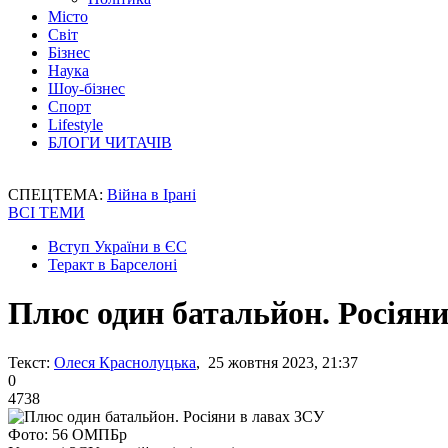
Місто
Світ
Бізнес
Наука
Шоу-бізнес
Спорт
Lifestyle
БЛОГИ ЧИТАЧІВ
СПЕЦТЕМА:
Війна в Ірані
ВСІ ТЕМИ
Вступ України в ЄС
Теракт в Барселоні
Плюс один батальйон. Росіяни
Текст:
Олеся Краснолуцька
, 25 жовтня 2023, 21:37
0
4738
Фото: 56 ОМПБр