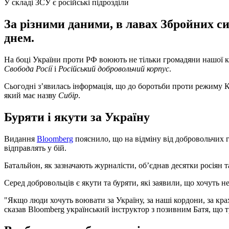
У складі ЗСУ є російські підрозділи
За різними даними, в лавах Збройних си
днем.
На боці України проти РФ воюють не тільки громадяни нашої кра
Свобода Росії
і
Російський добровольчий корпус
.
Сьогодні з’явилась інформація, що до боротьби проти режиму 
який має назву
Сибір
.
Буряти і якути за Україну
Видання
Bloomberg
пояснило, що на відміну від добровольчих 
відправлять у бій.
Батальйон, як зазначають журналісти, об’єднав десятки росіян т
Серед добровольців є якути та буряти, які заявили, що хочуть не
"Якщо люди хочуть воювати за Україну, за наші кордони, за крах 
сказав Bloomberg український інструктор з позивним Батя, що 