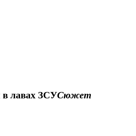
 в лавах ЗСУ
Сюжет