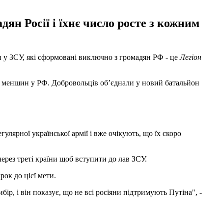
ян Росії і їхнє число росте з кожним
и у ЗСУ, які сформовані виключно з громадян РФ - це
Легіон
х меншин у РФ. Добровольців об’єднали у новий батальйон
улярної української армії і вже очікують, що їх скоро
через треті країни щоб вступити до лав ЗСУ.
рок до цієї мети.
бір, і він показує, що не всі росіяни підтримують Путіна", -