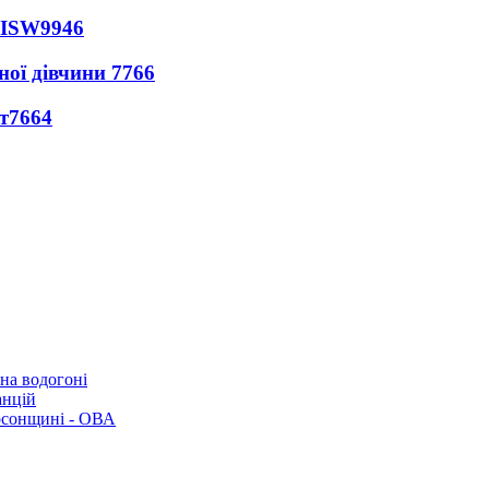
 ISW
9946
ної дівчини
7766
т
7664
 на водогоні
анцій
рсонщині - ОВА