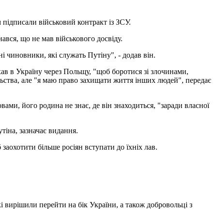
підписали військовий контракт із ЗСУ.
ався, що не мав військового досвіду.
і чиновники, які служать Путіну", - додав він.
ав в Україну через Польщу, "щоб боротися зі злочинами,
ьства, але "я маю право захищати життя інших людей", передає
вами, його родина не знає, де він знаходиться, "заради власної
тіна, зазначає видання.
аохотити більше росіян вступати до їхніх лав.
кі вирішили перейти на бік України, а також добровольці з