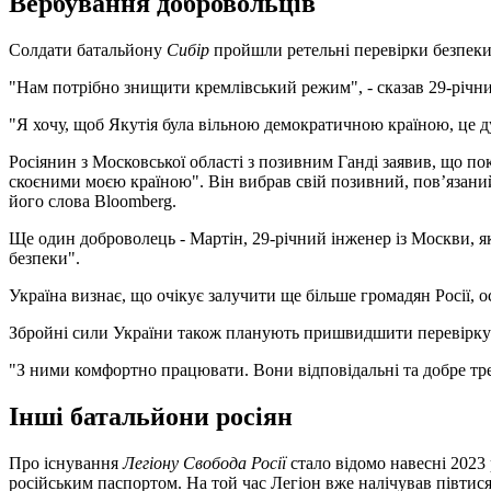
Вербування добровольців
Солдати батальйону
Сибір
пройшли ретельні перевірки безпеки,
"Нам потрібно знищити кремлівський режим", - сказав 29-річний 
"Я хочу, щоб Якутія була вільною демократичною країною, це ду
Росіянин з Московської області з позивним Ганді заявив, що п
скоєними моєю країною". Він вибрав свій позивний, пов’язаний
його слова Bloomberg.
Ще один доброволець - Мартін, 29-річний інженер із Москви, яки
безпеки".
Україна визнає, що очікує залучити ще більше громадян Росії, о
Збройні сили України також планують пришвидшити перевірку ро
"З ними комфортно працювати. Вони відповідальні та добре тре
Інші батальйони росіян
Про існування
Легіону Свобода Росії
стало відомо навесні 2023 
російським паспортом. На той час Легіон вже налічував півтисяч