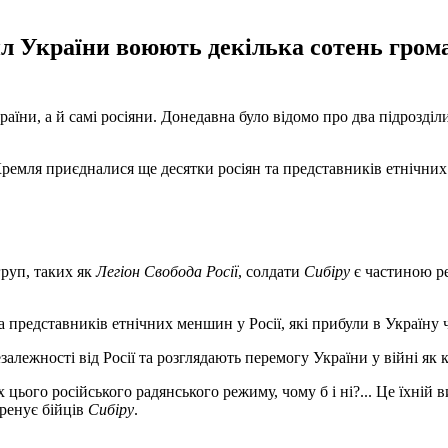
л України воюють декілька сотень громад
їни, а й самі росіяни. Донедавна було відомо про два підрозділ
Кремля приєдналися ще десятки росіян та представників етнічни
груп, таких як
Легіон Свобода Росії
, солдати
Сибіру
є частиною рег
а представників етнічних меншин у Росії, які прибули в Україну 
залежності від Росії та розглядають перемогу України у війні як к
цього російського радянського режиму, чому б і ні?... Це їхній ви
тренує бійців
Сибіру
.