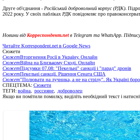
Друге об'єднання -
Російський добровольчий корпус (РДК)
. Підр
2022 року. У своїх пабліках
РДК
повідомляє про правоконсерват
Новини від
Корреспондент.net
в Telegram та WhatsApp. Підпис
Читайте Korrespondent.net в Google News
Сюжети
Сюжет
Вторгнення Росії в Україну. Онлайн
Сюжет
Війна на Близькому Сході. Онлайн
Сюжет
Підсумки 07.08: "Пекельні" санкції і "парад" дронів
Сюжет
Пекельні санкції. Рішення Сената США
Сюжет
"Полювати на лучника, а не на стрілу". Як Україні бор
СПЕЦТЕМА:
Сюжети
ТЕГИ:
война
,
россияне
,
доброволец
Якщо ви помітили помилку, виділіть необхідний текст і натисніт