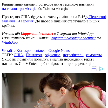
Раніше мінімальним прогнозованим терміном навчання
називали три місяці
, або "кілька місяців".
Про те, що США будуть навчати українців на F-16
у Пентагоні
заявили 19 вересня
. До цього навчання стартувало в інших
країнах.
Новини від
Корреспондент.net
в Telegram та WhatsApp.
Підписуйтесь на наші канали
https://t.me/korrespondentnet
та
WhatsApp
Читайте Korrespondent.net в Google News
ТЕГИ:
США
,
Пентагон
,
обучение
,
истребитель
,
самолеты
Якщо ви помітили помилку, виділіть необхідний текст і
натисніть Ctrl + Enter, щоб повідомити про це редакцію.