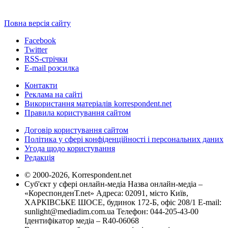
Повна версія сайту
Facebook
Twitter
RSS-стрічки
E-mail розсилка
Контакти
Реклама на сайті
Використання матеріалів korrespondent.net
Правила користування сайтом
Договір користування сайтом
Політика у сфері конфіденційності і персональних даних
Угода щодо користування
Редакція
© 2000-2026, Korrespondent.net
Суб'єкт у сфері онлайн-медіа Назва онлайн-медіа –
«КореспонденТ.net» Адреса: 02091, місто Київ,
ХАРКІВСЬКЕ ШОСЕ, будинок 172-Б, офіс 208/1 E-mail:
sunlight@mediadim.com.ua
Телефон: 044-205-43-00
Ідентифікатор медіа – R40-06068