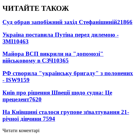
ЧИТАЙТЕ ТАКОЖ
Суд обрав запобіжний захід Стефанішиній
21866
Україна поставила Путіна перед дилемою -
ЗМІ
10463
Майора ВСП викрили на "допомозі"
військовому в СЗЧ
10365
РФ створила "українську бригаду" з полонених
- ISW
9159
Київ про рішення Швеції щодо судна: Це
прецедент
7620
На Київщині сталося групове зґвалтування 21-
річної дівчини
7594
Читати коментарі