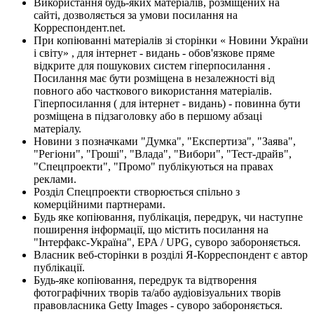
Використання будь-яких матеріалів, розміщених на
сайті, дозволяється за умови посилання на
Корреспондент.net.
При копіюванні матеріалів зі сторінки « Новини України
і світу» , для інтернет - видань - обов'язкове пряме
відкрите для пошукових систем гіперпосилання .
Посилання має бути розміщена в незалежності від
повного або часткового використання матеріалів.
Гіперпосилання ( для інтернет - видань) - повинна бути
розміщена в підзаголовку або в першому абзаці
матеріалу.
Новини з позначками "Думка", "Експертиза", "Заява",
"Регіони", "Гроші", "Влада", "Вибори", "Тест-драйв",
"Спецпроекти", "Промо" публікуються на правах
реклами.
Розділ Спецпроекти створюється спільно з
комерційними партнерами.
Будь яке копіювання, публікація, передрук, чи наступне
поширення інформації, що містить посилання на
"Інтерфакс-Україна", EPA / UPG, суворо забороняється.
Власник веб-сторінки в розділі Я-Корреспондент є автор
публікації.
Будь-яке копіювання, передрук та відтворення
фотографічних творів та/або аудіовізуальних творів
правовласника Getty Images - суворо забороняється.