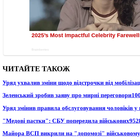
ЧИТАЙТЕ ТАКОЖ
Уряд ухвалив зміни щодо відстрочки від мобілізац
Зеленський зробив заяву про мирні переговори
10
Уряд змінив правила обслуговування чоловіків у
"Медові пастки": СБУ попередила військових
952
Майора ВСП викрили на "допомозі" військовому