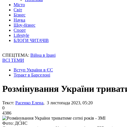
Місто
Світ
Бізнес
Наука
Шоу-бізнес
Спорт
Lifestyle
БЛОГИ ЧИТАЧІВ
СПЕЦТЕМА:
Війна в Ірані
ВСІ ТЕМИ
Вступ України в ЄС
Теракт в Барселоні
Розмінування України тривати
Текст:
Расенко Елена
, 3 листопада 2023, 05:20
0
4386
Фото: ДСНС