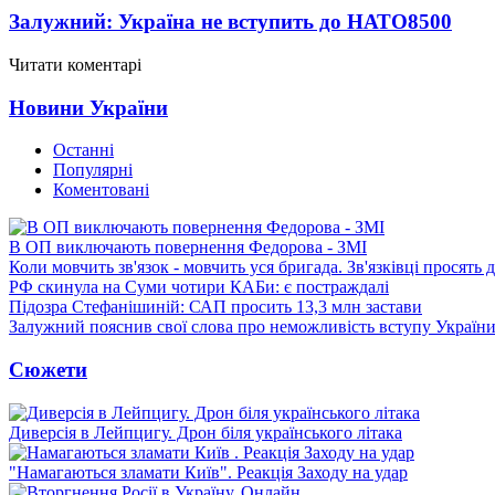
Залужний: Україна не вступить до НАТО
8500
Читати коментарі
Новини України
Останні
Популярні
Коментовані
В ОП виключають повернення Федорова - ЗМІ
Коли мовчить зв'язок - мовчить уся бригада. Зв'язківці просять
РФ скинула на Суми чотири КАБи: є постраждалі
Підозра Стефанішиній: САП просить 13,3 млн застави
Залужний пояснив свої слова про неможливість вступу Украї
Сюжети
Диверсія в Лейпцигу. Дрон біля українського літака
"Намагаються зламати Київ". Реакція Заходу на удар