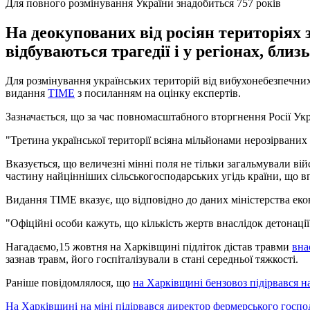
Для повного розмінування України знадобиться 757 років
На деокупованих від росіян територіях 
відбуваються трагедії і у регіонах, близ
Для розмінування українських територій від вибухонебезпечних 
видання
TIME
з посиланням на оцінку експертів.
Зазначається, що за час повномасштабного вторгнення Росії Ук
"Третина української території всіяна мільйонами нерозірваних 
Вказується, що величезні мінні поля не тільки загальмували в
частину найцінніших сільськогосподарських угідь країни, що вп
Видання TIME вказує, що відповідно до даних міністерства еко
"Офіційні особи кажуть, що кількість жертв внаслідок детонаці
Нагадаємо,15 жовтня на Харківщині підліток дістав травми
вна
зазнав травм, його госпіталізували в стані середньої тяжкості.
Раніше повідомлялося, що
на Харківщині бензовоз підірвався на
На Харківщині на міні підірвався директор фермерського госпо