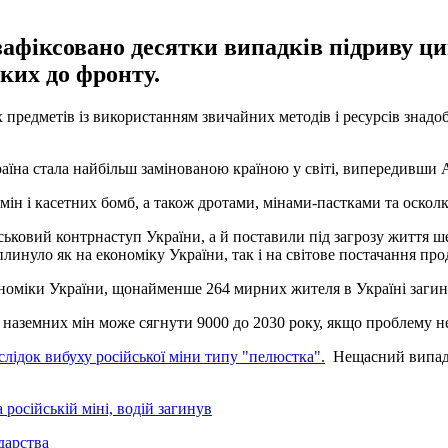
зафіксовано десятки випадків підриву ци
ьких до фронту.
предметів із використанням звичайних методів і ресурсів знадоб
раїна стала найбільш замінованою країною у світі, випередивши 
мін і касетних бомб, а також дротами, мінами-пастками та осколка
ійськовий контрнаступ України, а й поставили під загрозу життя
линуло як на економіку України, так і на світове постачання про
номіки України, щонайменше 264 мирних жителя в Україні загинул
ї наземних мін може сягнути 9000 до 2030 року, якщо проблему не
слідок вибуху російської міни типу "пелюстка".
Нещасний випадок
 російській міні, водій загинув
дарства