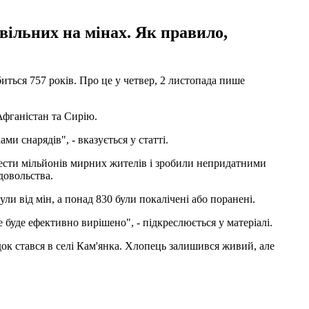
вільних на мінах. Як правило,
иться 757 років. Про це у четвер, 2 листопада пише
Афганістан та Сирію.
ми снарядів", - вказується у статті.
 шести мільйонів мирних жителів і зробили непридатними
довольства.
и від мін, а понад 830 були покалічені або поранені.
 буде ефективно вирішено", - підкреслюється у матеріалі.
 стався в селі Кам'янка. Хлопець залишився живий, але