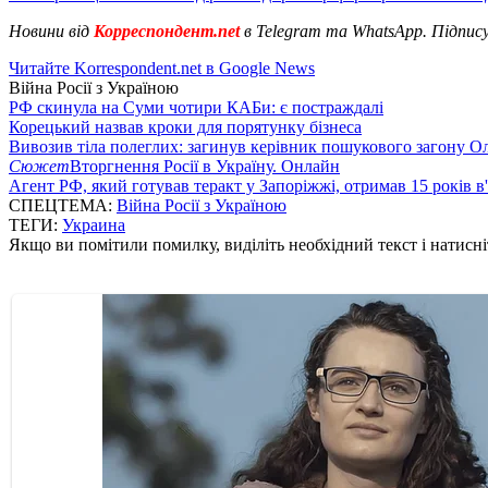
Новини від
Корреспондент.net
в Telegram та WhatsApp. Підпис
Читайте Korrespondent.net в Google News
Війна Росії з Україною
РФ скинула на Суми чотири КАБи: є постраждалі
Корецький назвав кроки для порятунку бізнеса
Вивозив тіла полеглих: загинув керівник пошукового загону О
Сюжет
Вторгнення Росії в Україну. Онлайн
Агент РФ, який готував теракт у Запоріжжі, отримав 15 років в
СПЕЦТЕМА:
Війна Росії з Україною
ТЕГИ:
Украина
Якщо ви помітили помилку, виділіть необхідний текст і натисніт