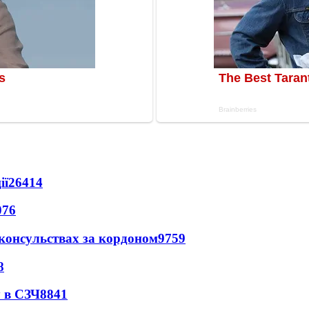
ії
26414
076
 консульствах за кордоном
9759
8
 в СЗЧ
8841