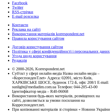
Facebook
Twitter
RSS-стрічки
E-mail розсилка
Контакти
Реклама на сайті
Використання матеріалів korrespondent.net
Правила користування сайтом
Договір користування сайтом
Політика у сфері конфіденційності і персональних даних
Угода щодо користування
Редакція
© 2000-2026, Korrespondent.net
Суб'єкт у сфері онлайн-медіа Назва онлайн-медіа –
«КореспонденТ.net» Адреса: 02091, місто Київ,
ХАРКІВСЬКЕ ШОСЕ, будинок 172-Б, офіс 208/1 E-mail:
sunlight@mediadim.com.ua
Телефон: 044-205-43-00
Ідентифікатор медіа – R40-06068
Використання будь-яких матеріалів, розміщених на
сайті, дозволяється за умови посилання на
Корреспондент.net.
При копіюванні матеріалів зі сторінки « Новини України