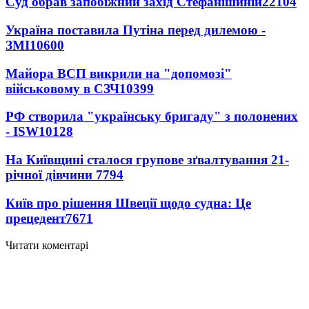
Суд обрав запобіжний захід Стефанішиній
22104
Україна поставила Путіна перед дилемою -
ЗМІ
10600
Майора ВСП викрили на "допомозі"
військовому в СЗЧ
10399
РФ створила "українську бригаду" з полонених
- ISW
10128
На Київщині сталося групове зґвалтування 21-
річної дівчини
7794
Київ про рішення Швеції щодо судна: Це
прецедент
7671
Читати коментарі