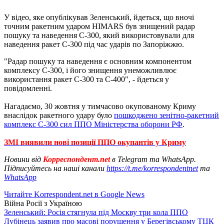
У відео, яке опублікував Зеленський, йдеться, що вночі
точним ракетним ударом HIMARS був знищений радар
пошуку та наведення С-300, який використовували для
наведення ракет С-300 під час ударів по Запоріжжю.
"Радар пошуку та наведення є основним компонентом
комплексу С-300, і його знищення унеможливлює
використання ракет С-300 та С-400", - йдеться у
повідомленні.
Нагадаємо, 30 жовтня у тимчасово окупованому Криму
внаслідок ракетного удару було
пошкоджено зенітно-ракетний
комплекс С-300 сил ППО Міністерства оборони РФ
.
ЗМІ виявили нові позиції ППО окупантів у Криму
Новини від
Корреспондент.net
в Telegram та WhatsApp.
Підписуйтесь на наші канали
https://t.me/korrespondentnet
та
WhatsApp
Читайте Korrespondent.net в Google News
Війна Росії з Україною
Зеленський: Росія стягнула під Москву три кола ППО
Лубінець заявив про масові порушення у Берегівському ТЦК