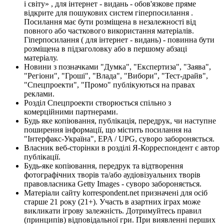
і світу» , для інтернет - видань - обов'язкове пряме
відкрите для пошукових систем гіперпосилання .
Посилання має бути розміщена в незалежності від
повного або часткового використання матеріалів.
Гіперпосилання ( для інтернет - видань) - повинна бути
розміщена в підзаголовку або в першому абзаці
матеріалу.
Новини з позначками "Думка", "Експертиза", "Заява",
"Регіони", "Гроші", "Влада", "Вибори", "Тест-драйв",
"Спецпроекти", "Промо" публікуються на правах
реклами.
Розділ Спецпроекти створюється спільно з
комерційними партнерами.
Будь яке копіювання, публікація, передрук, чи наступне
поширення інформації, що містить посилання на
"Інтерфакс-Україна", EPA / UPG, суворо забороняється.
Власник веб-сторінки в розділі Я-Корреспондент є автор
публікації.
Будь-яке копіювання, передрук та відтворення
фотографічних творів та/або аудіовізуальних творів
правовласника Getty Images - суворо забороняється.
Матеріали сайту korrespondent.net призначені для осіб
старше 21 року (21+). Участь в азартних іграх може
викликати ігрову залежність. Дотримуйтесь правил
(принципів) відповідальної гри. При виявленні перших