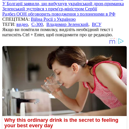
У Болгарії заявили, що вибухнув український дрон-приманка
Зеленський зустрівся з прем'єр-міністром Сербії
Радбез ООН обговорить поводження з полоненими в РФ
СПЕЦТЕМА:
Війна Росії з Україною
ТЕГИ:
видео
,
С-300
,
Владимир Зеленский
,
ВСУ
Якщо ви помітили помилку, виділіть необхідний текст і
натисніть Ctrl + Enter, щоб повідомити про це редакцію.