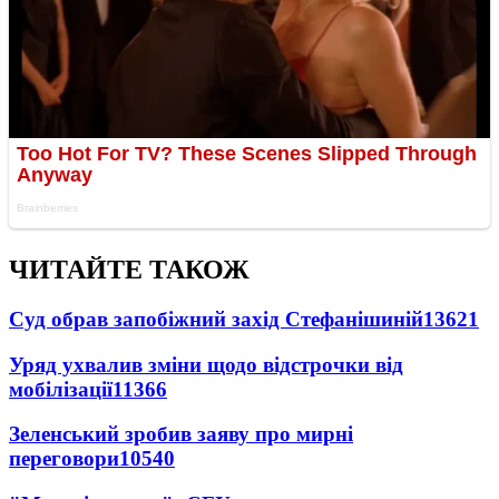
ЧИТАЙТЕ ТАКОЖ
Суд обрав запобіжний захід Стефанішиній
13621
Уряд ухвалив зміни щодо відстрочки від
мобілізації
11366
Зеленський зробив заяву про мирні
переговори
10540