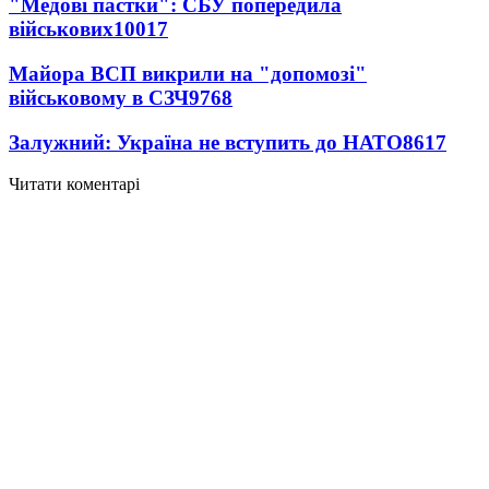
"Медові пастки": СБУ попередила
військових
10017
Майора ВСП викрили на "допомозі"
військовому в СЗЧ
9768
Залужний: Україна не вступить до НАТО
8617
Читати коментарі