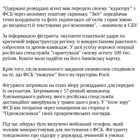
"Одержані розвіддані агент мав передати своєму "куратору" з
ФСБ через анонімну поштову скриньку. "Звіт" передбачав
точні координати та фото українських об’єктів з прив’язкою
до місцевості й текстовими роз’ясненнями", - зазначили в СБУ.
За інформацією фігуранта, окупанти планували удари по
критичній інфраструктурі регіону із використанням ракетного
озброєння та дронів-камікадзе. У разі успіху ворожої операції
російська спецслужба "гарантувала" своєму агенту 100 тис.
рублів. Кошти мали надійти на його банківську картку.
Крім того, після виконаного завдання зловмисник сподівався
на те, що ФСБ "евакуює" його на територію Росії.
Фігуранта затримали на етапі збору розвідданих для передачі
їх окупантам. Затриманим є 57-річний мешканець
Хмільницького району, якого російська спецслужба
дистанційно завербувала у травні цього року. У "поле зору"
ФСБ він потрапив через поширення на сторінці в
"Однокласниках" своїх прокремлівських поглядів.
Під час обшуку було вилучено мобільний телефон, який
чоловік використовував для листування з ФСБ. Фігуранту
повідомлено про підозру у держзраді, вчиненій в умовах