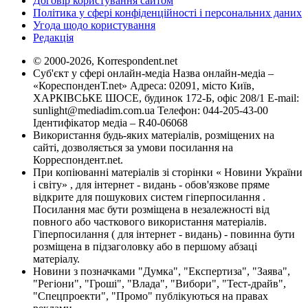
Договір користування сайтом
Політика у сфері конфіденційності і персональних даних
Угода щодо користування
Редакція
© 2000-2026, Korrespondent.net
Суб'єкт у сфері онлайн-медіа Назва онлайн-медіа –
«КореспонденТ.net» Адреса: 02091, місто Київ,
ХАРКІВСЬКЕ ШОСЕ, будинок 172-Б, офіс 208/1 E-mail:
sunlight@mediadim.com.ua
Телефон: 044-205-43-00
Ідентифікатор медіа – R40-06068
Використання будь-яких матеріалів, розміщених на
сайті, дозволяється за умови посилання на
Корреспондент.net.
При копіюванні матеріалів зі сторінки « Новини України
і світу» , для інтернет - видань - обов'язкове пряме
відкрите для пошукових систем гіперпосилання .
Посилання має бути розміщена в незалежності від
повного або часткового використання матеріалів.
Гіперпосилання ( для інтернет - видань) - повинна бути
розміщена в підзаголовку або в першому абзаці
матеріалу.
Новини з позначками "Думка", "Експертиза", "Заява",
"Регіони", "Гроші", "Влада", "Вибори", "Тест-драйв",
"Спецпроекти", "Промо" публікуються на правах