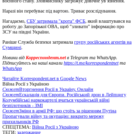
воєнного стану. Зловмиснику загрожує довічне ув’язнення.
Наразі він перебуває під вартою. Триває розслідування.
Нагадаємо,
СБУ затримала "крота" ФСБ
, який влаштувався на
роботу до Запорізької ОВА, щоб "зливати" інформацію про
ЗСУ на півдні України.
Раніше Служба безпеки затримала
групу російських агентів на
Сумщині
.
Новини від
Корреспондент.net
в Telegram та WhatsApp.
Підписуйтесь на наші канали
https://t.me/korrespondentnet
та
WhatsApp
Читайте Korrespondent.net в Google News
Війна Росії з Україною
Сюжет
Вторгнення Росії в Україну. Онлайн
Сюжет
Ескалація для Європи. Російський дрон в Лейпцигу
Колумбійські наркокартелі вчаться українській війні
безпілотників - ЗМІ
Сюжет
Зміни в армії РФ: що стоїть за рішенням Путіна
Пропагували війну та окупацію: викрито мережу
прихильників РФ
СПЕЦТЕМА:
Війна Росії з Україною
ТЕГИ:
задержание