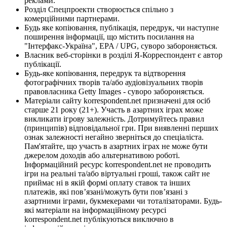
реклами.
Розділ Спецпроекти створюється спільно з
комерційними партнерами.
Будь яке копіювання, публікація, передрук, чи наступне
поширення інформації, що містить посилання на
"Інтерфакс-Україна", EPA / UPG, суворо забороняється.
Власник веб-сторінки в розділі Я-Корреспондент є автор
публікації.
Будь-яке копіювання, передрук та відтворення
фотографічних творів та/або аудіовізуальних творів
правовласника Getty Images - суворо забороняється.
Матеріали сайту korrespondent.net призначені для осіб
старше 21 року (21+). Участь в азартних іграх може
викликати ігрову залежність. Дотримуйтесь правил
(принципів) відповідальної гри. При виявленні перших
ознак залежності негайно зверніться до спеціаліста.
Пам'ятайте, що участь в азартних іграх не може бути
джерелом доходів або альтернативою роботі.
Інформаційний ресурс korrespondent.net не проводить
ігри на реальні та/або віртуальні гроші, також сайт не
приймає ні в якій формі оплату ставок та інших
платежів, які пов’язані/можуть бути пов’язані з
азартними іграми, букмекерами чи тоталізаторами. Будь-
які матеріали на інформаційному ресурсі
korrespondent.net публікуються виключно в