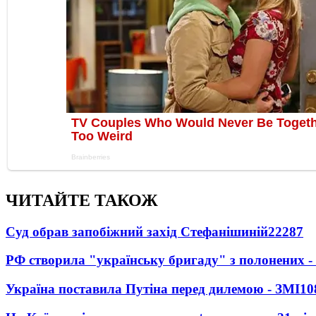
ЧИТАЙТЕ ТАКОЖ
Суд обрав запобіжний захід Стефанішиній
22287
РФ створила "українську бригаду" з полонених -
Україна поставила Путіна перед дилемою - ЗМІ
10