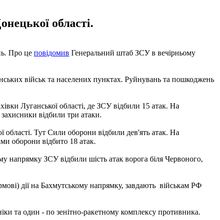
онецької області.
нь. Про це
повідомив
Генеральний штаб ЗСУ в вечірньому
аїнських військ та населених пунктах. Руйнувань та пошкоджень
івки Луганської області, де ЗСУ відбили 15 атак. На
і захисники відбили три атаки.
 області. Тут Сили оборони відбили дев'ять атак. На
ами оборони відбито 18 атак.
му напрямку ЗСУ відбили шість атак ворога біля Червоного,
мові) дії на Бахмутському напрямку, завдають військам РФ
ніки та один - по зенітно-ракетному комплексу противника.