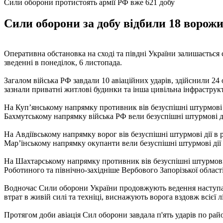
Сили оборони протистоять армії РФ вже 621 добу
Сили оборони за добу відбили 18 ворожи
Оперативна обстановка на сході та півдні України залишається
зведенні в понеділок, 6 листопада.
Загалом війська РФ завдали 10 авіаційних ударів, здійснили 2
зазнали приватні житлові будинки та інша цивільна інфраструк
На Куп’янському напрямку противник вів безуспішні штурмові ді
Бахмутському напрямку війська РФ вели безуспішні штурмові ді
На Авдіївському напрямку ворог вів безуспішні штурмові дії в 
Мар’їнському напрямку окупанти вели безуспішні штурмові дії 
На Шахтарському напрямку противник вів безуспішні штурмові д
Роботиного та північно-західніше Вербового Запорізької област
Водночас Сили оборони України продовжують ведення наступаль
втрат в живій силі та техніці, виснажують ворога вздовж всієї л
Протягом доби авіація Сил оборони завдала п'ять ударів по рай