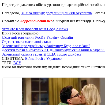
Підрозділи ракетних військ уразили три артилерійські засоби, 
Нагадаємо,
ЗСУ за минулу добу знищили 880 окупантів
. Загаль
Новини від
Корреспондент.net
в Telegram та WhatsApp. Підпис
Читайте Korrespondent.net в Google News
Війна Росії з Україною
Сюжет
Вторгнення Росії в Україну. Онлайн
Одеса зазнала масованої атаки
Зеленський про українську балістику: Буде, але є "але"
Десятки тисяч військових КНДР вчитимуться на війні в Україні
Зеленський оцінив гарантії США і долю Донбасу
СПЕЦТЕМА:
Війна Росії з Україною
ТЕГИ:
ВСУ
Якщо ви помітили помилку, виділіть необхідний текст і натисніт