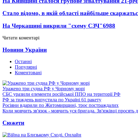
На Київщині сталося групове зґвалтування 21-річ
Стало відомо, в якій області найбільше скаржать
На Черкащині викрили "схему СЗЧ"
6988
Читати коментарі
Новини України
Останні
Популярні
Коментовані
Уражено три судна РФ у Чорному морі
СБС уразили елементи російської ППО на території РФ
РФ за тиждень випустила по Україні 61 ракету
Росіяни вдарили по Житомирщині, троє постраждалих
Коли мовчить зв'язок - мовчить уся бригада. Зв'язківці просять
Сюжети