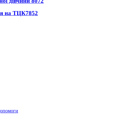
ної дівчини
8072
ся на ТЦК
7852
 допомоги