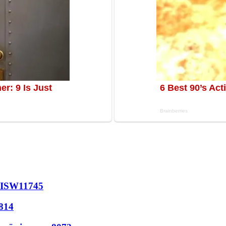
 ISW
11745
814