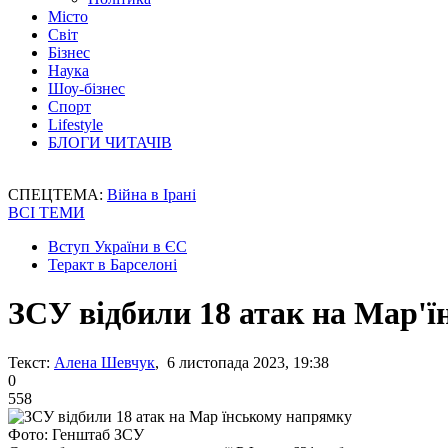
Місто
Світ
Бізнес
Наука
Шоу-бізнес
Спорт
Lifestyle
БЛОГИ ЧИТАЧІВ
СПЕЦТЕМА:
Війна в Ірані
ВСІ ТЕМИ
Вступ України в ЄС
Теракт в Барселоні
ЗСУ відбили 18 атак на Мар'
Текст:
Алена Шевчук
, 6 листопада 2023, 19:38
0
558
Фото: Генштаб ЗСУ