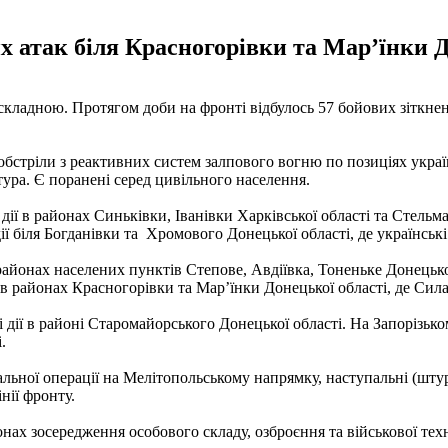
х атак біля Красногорівки та Мар’їнки Д
 складною. Протягом доби на фронті відбулось 57 бойових зіткне
4 обстріли з реактивних систем залпового вогню по позиціях укр
тура. Є поранені серед цивільного населення.
ї в районах Синьківки, Іванівки Харківської області та Стельмах
ї біля Богданівки та Хромового Донецької області, де українськ
районах населених пунктів Степове, Авдіївка, Тоненьке Донецької
в районах Красногорівки та Мар’їнки Донецької області, де Сил
ії в районі Старомайорського Донецької області. На Запорізько
і.
ної операції на Мелітопольському напрямку, наступальні (штур
інії фронту.
онах зосередження особового складу, озброєння та військової тех