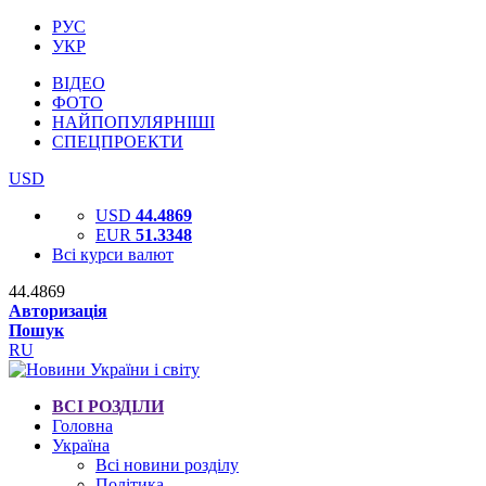
РУС
УКР
ВІДЕО
ФОТО
НАЙПОПУЛЯРНІШІ
СПЕЦПРОЕКТИ
USD
USD
44.4869
EUR
51.3348
Всі курси валют
44.4869
Авторизація
Пошук
RU
ВСІ РОЗДІЛИ
Головна
Україна
Всі новини розділу
Політика