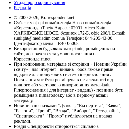
Угода щодо користування
Редакція
© 2000-2026, Korrespondent.net
Суб'єкт у сфері онлайн-медіа Назва онлайн-медіа –
«КореспонденТ.net» Адреса: 02091, місто Київ,
ХАРКІВСЬКЕ ШОСЕ, будинок 172-Б, офіс 208/1 E-mail:
sunlight@mediadim.com.ua
Телефон: 044-205-43-00
Ідентифікатор медіа – R40-06068
Використання будь-яких матеріалів, розміщених на
сайті, дозволяється за умови посилання на
Корреспондент.net.
При копіюванні матеріалів зі сторінки « Новини України
і світу» , для інтернет - видань - обов'язкове пряме
відкрите для пошукових систем гіперпосилання .
Посилання має бути розміщена в незалежності від
повного або часткового використання матеріалів.
Гіперпосилання ( для інтернет - видань) - повинна бути
розміщена в підзаголовку або в першому абзаці
матеріалу.
Новини з позначками "Думка", "Експертиза", "Заява",
"Регіони", "Гроші", "Влада", "Вибори", "Тест-драйв",
"Спецпроекти", "Промо" публікуються на правах
реклами.
Розділ Спецпроекти створюється спільно з