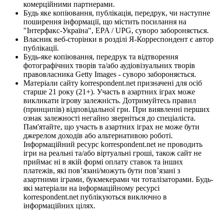
комерційними партнерами.
Будь яке копіювання, публікація, передрук, чи наступне
поширення інформації, що містить посилання на
"Інтерфакс-Україна", EPA / UPG, суворо забороняється.
Власник веб-сторінки в розділі Я-Корреспондент є автор
публікації.
Будь-яке копіювання, передрук та відтворення
фотографічних творів та/або аудіовізуальних творів
правовласника Getty Images - суворо забороняється.
Матеріали сайту korrespondent.net призначені для осіб
старше 21 року (21+). Участь в азартних іграх може
викликати ігрову залежність. Дотримуйтесь правил
(принципів) відповідальної гри. При виявленні перших
ознак залежності негайно зверніться до спеціаліста.
Пам'ятайте, що участь в азартних іграх не може бути
джерелом доходів або альтернативою роботі.
Інформаційний ресурс korrespondent.net не проводить
ігри на реальні та/або віртуальні гроші, також сайт не
приймає ні в якій формі оплату ставок та інших
платежів, які пов’язані/можуть бути пов’язані з
азартними іграми, букмекерами чи тоталізаторами. Будь-
які матеріали на інформаційному ресурсі
korrespondent.net публікуються виключно в
інформаційних цілях.