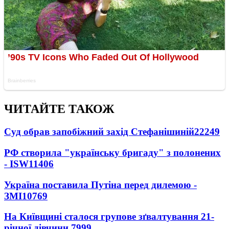
ЧИТАЙТЕ ТАКОЖ
Суд обрав запобіжний захід Стефанішиній
22249
РФ створила "українську бригаду" з полонених
- ISW
11406
Україна поставила Путіна перед дилемою -
ЗМІ
10769
На Київщині сталося групове зґвалтування 21-
річної дівчини
7999