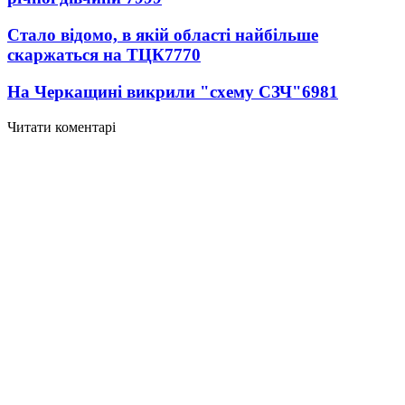
Стало відомо, в якій області найбільше
скаржаться на ТЦК
7770
На Черкащині викрили "схему СЗЧ"
6981
Читати коментарі