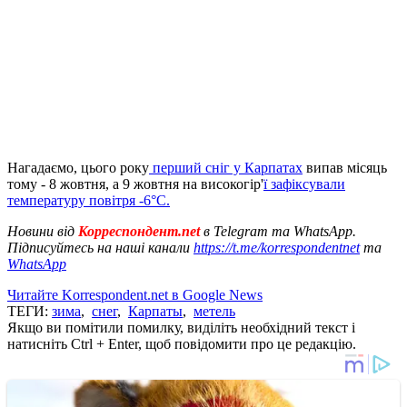
Нагадаємо, цього року
перший сніг у Карпатах
випав місяць
тому - 8 жовтня, а 9 жовтня на високогір'
ї зафіксували
температуру повітря -6°С.
Новини від
Корреспондент.net
в Telegram та WhatsApp.
Підписуйтесь на наші канали
https://t.me/korrespondentnet
та
WhatsApp
Читайте Korrespondent.net в Google News
ТЕГИ:
зима
,
снег
,
Карпаты
,
метель
Якщо ви помітили помилку, виділіть необхідний текст і
натисніть Ctrl + Enter, щоб повідомити про це редакцію.