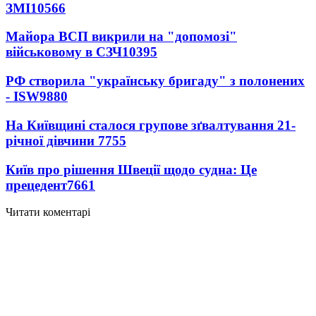
ЗМІ
10566
Майора ВСП викрили на "допомозі"
військовому в СЗЧ
10395
РФ створила "українську бригаду" з полонених
- ISW
9880
На Київщині сталося групове зґвалтування 21-
річної дівчини
7755
Київ про рішення Швеції щодо судна: Це
прецедент
7661
Читати коментарі