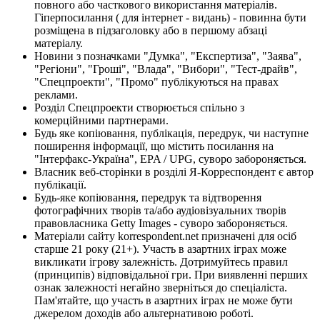
повного або часткового використання матеріалів.
Гіперпосилання ( для інтернет - видань) - повинна бути
розміщена в підзаголовку або в першому абзаці
матеріалу.
Новини з позначками "Думка", "Експертиза", "Заява",
"Регіони", "Гроші", "Влада", "Вибори", "Тест-драйв",
"Спецпроекти", "Промо" публікуються на правах
реклами.
Розділ Спецпроекти створюється спільно з
комерційними партнерами.
Будь яке копіювання, публікація, передрук, чи наступне
поширення інформації, що містить посилання на
"Інтерфакс-Україна", EPA / UPG, суворо забороняється.
Власник веб-сторінки в розділі Я-Корреспондент є автор
публікації.
Будь-яке копіювання, передрук та відтворення
фотографічних творів та/або аудіовізуальних творів
правовласника Getty Images - суворо забороняється.
Матеріали сайту korrespondent.net призначені для осіб
старше 21 року (21+). Участь в азартних іграх може
викликати ігрову залежність. Дотримуйтесь правил
(принципів) відповідальної гри. При виявленні перших
ознак залежності негайно зверніться до спеціаліста.
Пам'ятайте, що участь в азартних іграх не може бути
джерелом доходів або альтернативою роботі.