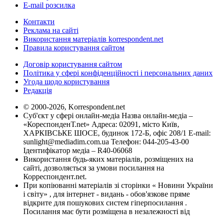
E-mail розсилка
Контакти
Реклама на сайті
Використання матеріалів korrespondent.net
Правила користування сайтом
Договір користування сайтом
Політика у сфері конфіденційності і персональних даних
Угода щодо користування
Редакція
© 2000-2026, Korrespondent.net
Суб'єкт у сфері онлайн-медіа Назва онлайн-медіа –
«КореспонденТ.net» Адреса: 02091, місто Київ,
ХАРКІВСЬКЕ ШОСЕ, будинок 172-Б, офіс 208/1 E-mail:
sunlight@mediadim.com.ua
Телефон: 044-205-43-00
Ідентифікатор медіа – R40-06068
Використання будь-яких матеріалів, розміщених на
сайті, дозволяється за умови посилання на
Корреспондент.net.
При копіюванні матеріалів зі сторінки « Новини України
і світу» , для інтернет - видань - обов'язкове пряме
відкрите для пошукових систем гіперпосилання .
Посилання має бути розміщена в незалежності від