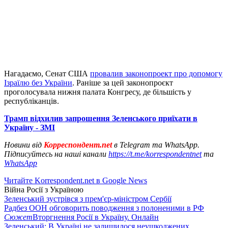
Нагадаємо, Сенат США
провалив законопроект про допомогу
Ізраїлю без України
. Раніше за цей законопроєкт
проголосувала нижня палата Конгресу, де більшість у
республіканців.
Трамп відхилив запрошення Зеленського приїхати в
Україну - ЗМІ
Новини від
Корреспондент.net
в Telegram та WhatsApp.
Підписуйтесь на наші канали
https://t.me/korrespondentnet
та
WhatsApp
Читайте Korrespondent.net в Google News
Війна Росії з Україною
Зеленський зустрівся з прем'єр-міністром Сербії
Радбез ООН обговорить поводження з полоненими в РФ
Сюжет
Вторгнення Росії в Україну. Онлайн
Зеленський: В Україні не залишилося неушкоджених