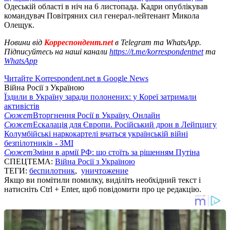
Одеській області в ніч на 6 листопада. Кадри опублікував
командувач Повітряних сил генерал-лейтенант Микола
Олещук.
Новини від
Корреспондент.net
в Telegram та WhatsApp.
Підписуйтесь на наші канали
https://t.me/korrespondentnet
та
WhatsApp
Читайте Korrespondent.net в Google News
Війна Росії з Україною
Їздили в Україну заради полонених: у Кореї затримали
активістів
Сюжет
Вторгнення Росії в Україну. Онлайн
Сюжет
Ескалація для Європи. Російський дрон в Лейпцигу
Колумбійські наркокартелі вчаться українській війні
безпілотників - ЗМІ
Сюжет
Зміни в армії РФ: що стоїть за рішенням Путіна
СПЕЦТЕМА:
Війна Росії з Україною
ТЕГИ:
беспилотник
,
уничтожение
Якщо ви помітили помилку, виділіть необхідний текст і
натисніть Ctrl + Enter, щоб повідомити про це редакцію.