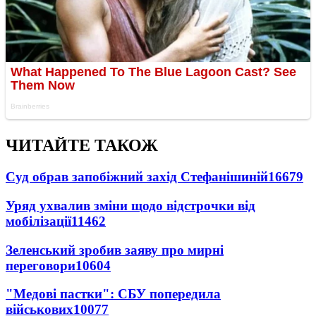
ЧИТАЙТЕ ТАКОЖ
Суд обрав запобіжний захід Стефанішиній
16679
Уряд ухвалив зміни щодо відстрочки від
мобілізації
11462
Зеленський зробив заяву про мирні
переговори
10604
"Медові пастки": СБУ попередила
військових
10077