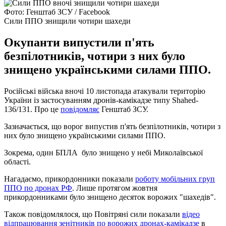
Фото: Генштаб ЗСУ / Facebook
Сили ППО знищили чотири шахеди
Окупанти випустили п'ять
безпілотників, чотири з них було
знищено українськими силами ППО.
Російські війська вночі 10 листопада атакували територію
України із застосуванням дронів-камікадзе типу Shahed-
136/131. Про це
повідомляє
Генштаб ЗСУ.
Зазначається, що ворог випустив п'ять безпілотників, чотири з
них було знищено українськими силами ППО.
Зокрема, один БПЛА було знищено у небі Миколаївської
області.
Нагадаємо, прикордонники показали
роботу мобільних груп
ППО по дронах РФ
. Лише протягом жовтня
прикордонниками було знищено десяток ворожих "шахедів".
Також повідомлялося, що Повітряні сили показали
відео
відпрацювання зенітників по ворожих дронах-камікадзе
в