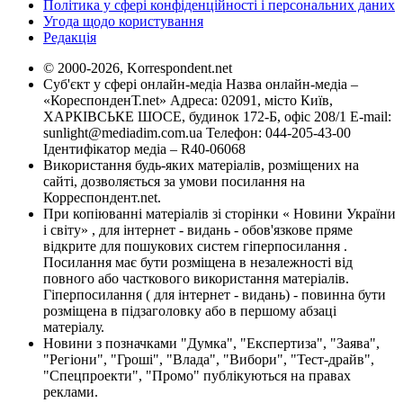
Політика у сфері конфіденційності і персональних даних
Угода щодо користування
Редакція
© 2000-2026, Korrespondent.net
Суб'єкт у сфері онлайн-медіа Назва онлайн-медіа –
«КореспонденТ.net» Адреса: 02091, місто Київ,
ХАРКІВСЬКЕ ШОСЕ, будинок 172-Б, офіс 208/1 E-mail:
sunlight@mediadim.com.ua
Телефон: 044-205-43-00
Ідентифікатор медіа – R40-06068
Використання будь-яких матеріалів, розміщених на
сайті, дозволяється за умови посилання на
Корреспондент.net.
При копіюванні матеріалів зі сторінки « Новини України
і світу» , для інтернет - видань - обов'язкове пряме
відкрите для пошукових систем гіперпосилання .
Посилання має бути розміщена в незалежності від
повного або часткового використання матеріалів.
Гіперпосилання ( для інтернет - видань) - повинна бути
розміщена в підзаголовку або в першому абзаці
матеріалу.
Новини з позначками "Думка", "Експертиза", "Заява",
"Регіони", "Гроші", "Влада", "Вибори", "Тест-драйв",
"Спецпроекти", "Промо" публікуються на правах
реклами.