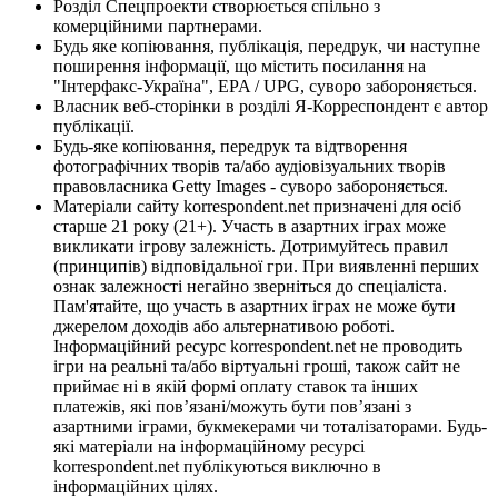
Розділ Спецпроекти створюється спільно з
комерційними партнерами.
Будь яке копіювання, публікація, передрук, чи наступне
поширення інформації, що містить посилання на
"Інтерфакс-Україна", EPA / UPG, суворо забороняється.
Власник веб-сторінки в розділі Я-Корреспондент є автор
публікації.
Будь-яке копіювання, передрук та відтворення
фотографічних творів та/або аудіовізуальних творів
правовласника Getty Images - суворо забороняється.
Матеріали сайту korrespondent.net призначені для осіб
старше 21 року (21+). Участь в азартних іграх може
викликати ігрову залежність. Дотримуйтесь правил
(принципів) відповідальної гри. При виявленні перших
ознак залежності негайно зверніться до спеціаліста.
Пам'ятайте, що участь в азартних іграх не може бути
джерелом доходів або альтернативою роботі.
Інформаційний ресурс korrespondent.net не проводить
ігри на реальні та/або віртуальні гроші, також сайт не
приймає ні в якій формі оплату ставок та інших
платежів, які пов’язані/можуть бути пов’язані з
азартними іграми, букмекерами чи тоталізаторами. Будь-
які матеріали на інформаційному ресурсі
korrespondent.net публікуються виключно в
інформаційних цілях.