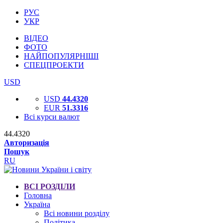
РУС
УКР
ВІДЕО
ФОТО
НАЙПОПУЛЯРНІШІ
СПЕЦПРОЕКТИ
USD
USD
44.4320
EUR
51.3316
Всі курси валют
44.4320
Авторизація
Пошук
RU
ВСІ РОЗДІЛИ
Головна
Україна
Всі новини розділу
Політика