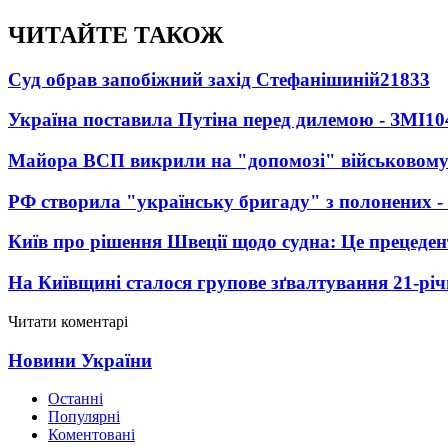
ЧИТАЙТЕ ТАКОЖ
Суд обрав запобіжний захід Стефанішиній
21833
Україна поставила Путіна перед дилемою - ЗМІ
10
Майора ВСП викрили на "допомозі" військовому
РФ створила "українську бригаду" з полонених -
Київ про рішення Швеції щодо судна: Це прецеден
На Київщині сталося групове зґвалтування 21-річ
Читати коментарі
Новини України
Останні
Популярні
Коментовані