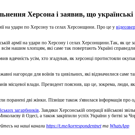
ьнення Херсона і заявив, що українські 
рмії на удари по Херсону та селах Херсонщини. Про це у
відеозве
ській армії на удари по Херсону і селах Херсонщини.Так, як це 
ва всім нашим хлопцям, які саме так повертають Україні справедли
ив вдячність усім, хто згадував, як херсонці протистояли окупан
жавні нагороди для воїнів та цивільних, які відзначилися саме т
анів місцевої влади. Президент пояснив, що це, зокрема, люди, я
були поранені дві жінки. Пізніше також з'явилася інформація про 
йських загарбників
. Завдяки Херсонській операції військові звіл
иколаєву й Одесі, а також закріпили успіх України у битві за Чо
уйтесь на наші канали
https://t.me/korrespondentnet
та
WhatsApp