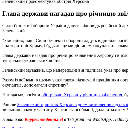
Зеленський прокоментував обстріл Херсона
Глава держави нагадав про річницю звіл
Сили безпеки і оборони України дадуть відповідь російській а
Зеленський.
"Звичайно, наші Сили безпеки і оборони дадуть відповідь росій
і на території Криму, і будь-де ще ми дістанемо окупанта. І сла
Глава держави нагадав про річницю звільнення Херсону і вислов
зустрічали українських воїнів.
Зеленський зауважив, що напередодні він підписав указ про дер
Разом із воїнами в цьому указі також відзначені працівники орг
окупантів, допомагали спротиву".
Нагадаємо, росіяни
обстріляли Херсон у річницю звільнення
, 
Раніше
Зеленський привітав Херсон з днем визволення від росі
звільнили значну частину Херсонської області, додали захисту М
Новини від
Корреспондент.net
в Telegram та WhatsApp. Підпис