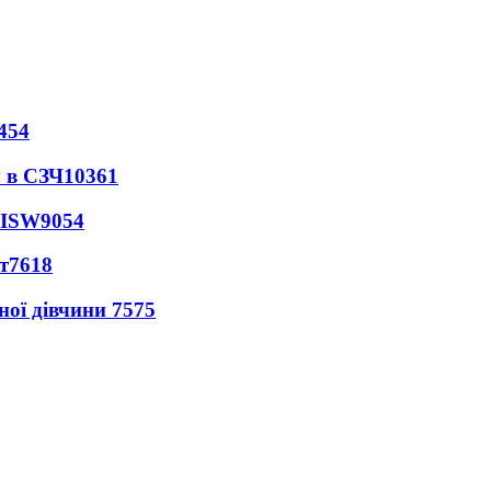
454
 в СЗЧ
10361
 ISW
9054
т
7618
ної дівчини
7575