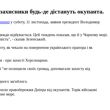
захисники будь-де дістануть окупанта.
рненні
у суботу, 11 листопада, заявив президент Володимир
завжди відбувається. Цей тиждень показав, що й у Чорному морі,
вість", - сказав Зеленський.
ту, як чекали на повернення українського прапора і як
ам - при захисті Херсонщини.
кі "не полишили своїх громад, допомагали захисту від
одного загиблого.
ьнили правобережжя Дніпра від окупантів. Торік військові
рне море.