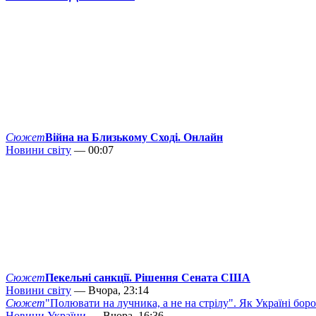
Сюжет
Війна на Близькому Сході. Онлайн
Новини світу
— 00:07
Сюжет
Пекельні санкції. Рішення Сената США
Новини світу
— Вчора, 23:14
Сюжет
"Полювати на лучника, а не на стрілу". Як Україні бор
Новини України
— Вчора, 16:36