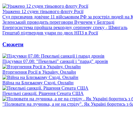
Уражено 12 суден тіньового флоту Росії
Суд призначив довічне 11 військовим РФ за розстріл людей на 
Зеленський проводить переговори Вучичем у Белграді
Енергосистема пройшла рекордну серпневу спеку - Шмигаль
Генштаб підтвердив удари по двох НПЗ в Росії
Сюжети
Підсумки 07.08: "Пекельні" санкції і "парад" дронів
Вторгнення Росії в Україну. Онлайн
Війна на Близькому Сході. Онлайн
Пекельні санкції. Рішення Сената США
"Полювати на лучника, а не на стрілу". Як Україні боротись з 