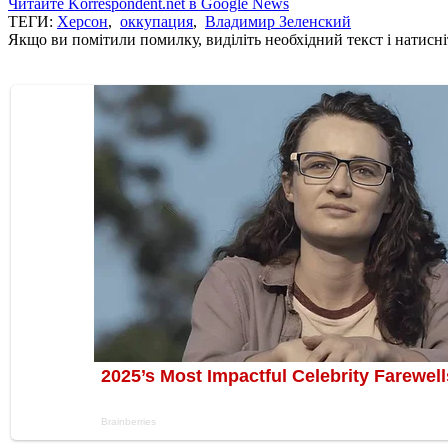
Читайте Korrespondent.net в Google News
ТЕГИ:
Херсон
,
оккупация
,
Владимир Зеленский
Якщо ви помітили помилку, виділіть необхідний текст і натисніт