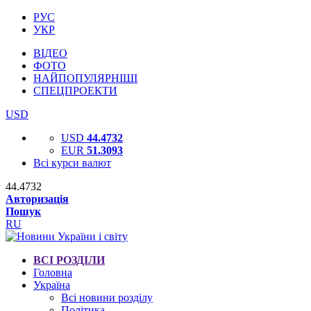
РУС
УКР
ВІДЕО
ФОТО
НАЙПОПУЛЯРНІШІ
СПЕЦПРОЕКТИ
USD
USD
44.4732
EUR
51.3093
Всі курси валют
44.4732
Авторизація
Пошук
RU
ВСІ РОЗДІЛИ
Головна
Україна
Всі новини розділу
Політика