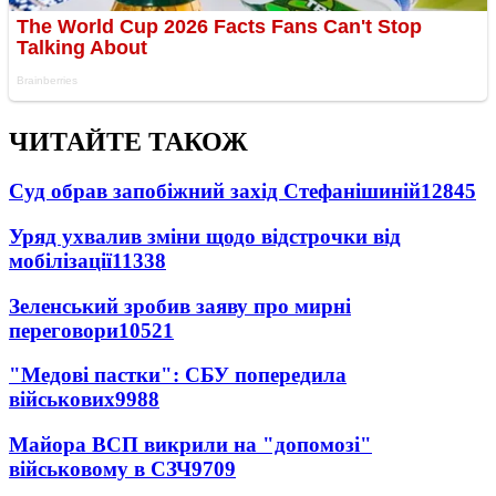
ЧИТАЙТЕ ТАКОЖ
Суд обрав запобіжний захід Стефанішиній
12845
Уряд ухвалив зміни щодо відстрочки від
мобілізації
11338
Зеленський зробив заяву про мирні
переговори
10521
"Медові пастки": СБУ попередила
військових
9988
Майора ВСП викрили на "допомозі"
військовому в СЗЧ
9709