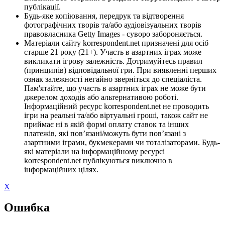
публікації.
Будь-яке копіювання, передрук та відтворення
фотографічних творів та/або аудіовізуальних творів
правовласника Getty Images - суворо забороняється.
Матеріали сайту korrespondent.net призначені для осіб
старше 21 року (21+). Участь в азартних іграх може
викликати ігрову залежність. Дотримуйтесь правил
(принципів) відповідальної гри. При виявленні перших
ознак залежності негайно зверніться до спеціаліста.
Пам'ятайте, що участь в азартних іграх не може бути
джерелом доходів або альтернативою роботі.
Інформаційний ресурс korrespondent.net не проводить
ігри на реальні та/або віртуальні гроші, також сайт не
приймає ні в якій формі оплату ставок та інших
платежів, які пов’язані/можуть бути пов’язані з
азартними іграми, букмекерами чи тоталізаторами. Будь-
які матеріали на інформаційному ресурсі
korrespondent.net публікуються виключно в
інформаційних цілях.
X
Ошибка