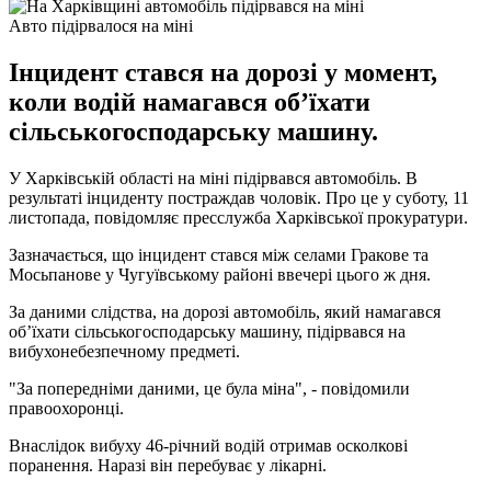
Авто підірвалося на міні
Інцидент стався на дорозі у момент,
коли водій намагався обʼїхати
сільськогосподарську машину.
У Харківській області на міні підірвався автомобіль. В
результаті інциденту постраждав чоловік. Про це у суботу, 11
листопада, повідомляє пресслужба Харківської прокуратури.
Зазначається, що інцидент стався між селами Гракове та
Мосьпанове у Чугуївському районі ввечері цього ж дня.
За даними слідства, на дорозі автомобіль, який намагався
обʼїхати сільськогосподарську машину, підірвався на
вибухонебезпечному предметі.
"За попередніми даними, це була міна", - повідомили
правоохоронці.
Внаслідок вибуху 46-річний водій отримав осколкові
поранення. Наразі він перебуває у лікарні.