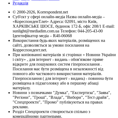
Редакція
© 2000-2026, Korrespondent.net
Суб'єкт у сфері онлайн-медіа Назва онлайн-медіа –
«КореспонденТ.net» Адреса: 02091, місто Київ,
ХАРКІВСЬКЕ ШОСЕ, будинок 172-Б, офіс 208/1 E-mail:
sunlight@mediadim.com.ua
Телефон: 044-205-43-00
Ідентифікатор медіа – R40-06068
Використання будь-яких матеріалів, розміщених на
сайті, дозволяється за умови посилання на
Корреспондент.net.
При копіюванні матеріалів зі сторінки « Новини України
і світу» , для інтернет - видань - обов'язкове пряме
відкрите для пошукових систем гіперпосилання .
Посилання має бути розміщена в незалежності від
повного або часткового використання матеріалів.
Гіперпосилання ( для інтернет - видань) - повинна бути
розміщена в підзаголовку або в першому абзаці
матеріалу.
Новини з позначками "Думка", "Експертиза", "Заява",
"Регіони", "Гроші", "Влада", "Вибори", "Тест-драйв",
"Спецпроекти", "Промо" публікуються на правах
реклами.
Розділ Спецпроекти створюється спільно з
комерційними партнерами.