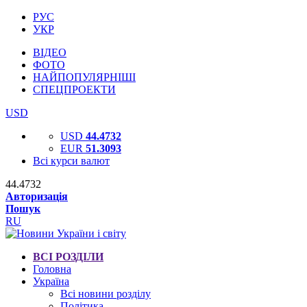
РУС
УКР
ВІДЕО
ФОТО
НАЙПОПУЛЯРНІШІ
СПЕЦПРОЕКТИ
USD
USD
44.4732
EUR
51.3093
Всі курси валют
44.4732
Авторизація
Пошук
RU
ВСІ РОЗДІЛИ
Головна
Україна
Всі новини розділу
Політика