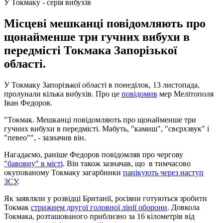
У Токмаку - серія вибухів
Місцеві мешканці повідомляють про
щонайменше три гучних вибухи в
передмісті Токмака Запорізької
області.
У Токмаку Запорізької області в понеділок, 13 листопада,
пролунали кілька вибухів. Про це
повідомив
мер Мелітополя
Іван Федоров.
"Токмак. Мешканці повідомляють про щонайменше три
гучних вибухи в передмісті. Мабуть, "камиш", "свєрхзвук" і
"певео"", - зазначив він.
Нагадаємо, раніше Федоров повідомляв про чергову
"бавовну" в місті
. Він також зазначав, що в тимчасово
окупованому Токмаку загарбники
панікують через наступ
ЗСУ
.
Як заявляли у розвідці Британії, росіяни готуються зробити
Токмак
стрижнем другої головної лінії оборони
. Довкола
Токмака, розташованого приблизно за 16 кілометрів від