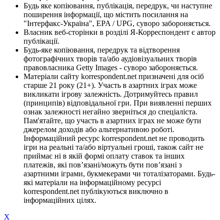
Будь яке копіювання, публікація, передрук, чи наступне
поширення інформації, що містить посилання на
"Інтерфакс-Україна", EPA / UPG, суворо забороняється.
Власник веб-сторінки в розділі Я-Корреспондент є автор
публікації.
Будь-яке копіювання, передрук та відтворення
фотографічних творів та/або аудіовізуальних творів
правовласника Getty Images - суворо забороняється.
Матеріали сайту korrespondent.net призначені для осіб
старше 21 року (21+). Участь в азартних іграх може
викликати ігрову залежність. Дотримуйтесь правил
(принципів) відповідальної гри. При виявленні перших
ознак залежності негайно зверніться до спеціаліста.
Пам'ятайте, що участь в азартних іграх не може бути
джерелом доходів або альтернативою роботі.
Інформаційний ресурс korrespondent.net не проводить
ігри на реальні та/або віртуальні гроші, також сайт не
приймає ні в якій формі оплату ставок та інших
платежів, які пов’язані/можуть бути пов’язані з
азартними іграми, букмекерами чи тоталізаторами. Будь-
які матеріали на інформаційному ресурсі
korrespondent.net публікуються виключно в
інформаційних цілях.
X