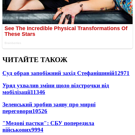
ЧИТАЙТЕ ТАКОЖ
Суд обрав запобіжний захід Стефанішиній
12971
Уряд ухвалив зміни щодо відстрочки від
мобілізації
11346
Зеленський зробив заяву про мирні
переговори
10526
"Медові пастки": СБУ попередила
військових
9994