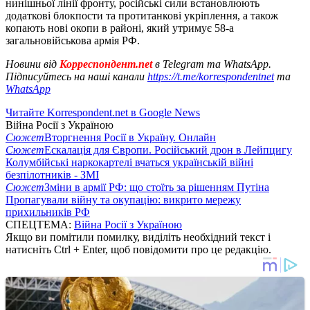
нинішньої лінії фронту, російські сили встановлюють
додаткові блокпости та протитанкові укріплення, а також
копають нові окопи в районі, який утримує 58-а
загальновійськова армія РФ.
Новини від
Корреспондент.net
в Telegram та WhatsApp.
Підписуйтесь на наші канали
https://t.me/korrespondentnet
та
WhatsApp
Читайте Korrespondent.net в Google News
Війна Росії з Україною
Сюжет
Вторгнення Росії в Україну. Онлайн
Сюжет
Ескалація для Європи. Російський дрон в Лейпцигу
Колумбійські наркокартелі вчаться українській війні
безпілотників - ЗМІ
Сюжет
Зміни в армії РФ: що стоїть за рішенням Путіна
Пропагували війну та окупацію: викрито мережу
прихильників РФ
СПЕЦТЕМА:
Війна Росії з Україною
Якщо ви помітили помилку, виділіть необхідний текст і
натисніть Ctrl + Enter, щоб повідомити про це редакцію.