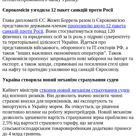
Єврокомісія узгодила 12 пакет санкцій проти Росії
Глава дипломатії ЄС Жозеп Боррель разом із Єврокомісією
представили державам-членам
пропозицію щодо 12 пакета
санкцій проти Росії
. Вони стосуватимуться понад 120
фізичних та юридичних осіб за їх роль у підриві суверенітету
та територіальної цілісності України. Йдеться про
представників військового, оборонного та ІТ-секторів РФ, а
також "інших важливих економічних операторів". Також
Єврокомісія пропонує запровадити нові заборони на імпорт та
експорт, а також заходи, спрямовані на посилення стелі ціни
на нафту та протидію ухилянню від санкцій Євросоюзу.
Україна створила новий механізм страхування суден
Кабінет міністрів
створив новий механізм страхування суден
від воєнних ризиків. Він дозволить значно знизити чинні
страхові внески для перевізників, які експортують та
імпортують в Україну морем. Як очікується, це рішення
позитивно вплине на роботу зернотрейдерів. Новий механізм
дозволить здешевити вартість страхування зерна приблизно на
2,5% від вартості страхового тарифу, що загалом
сільськогосподарським товаровиробникам додатково принесе
до 4 млрд гривень.