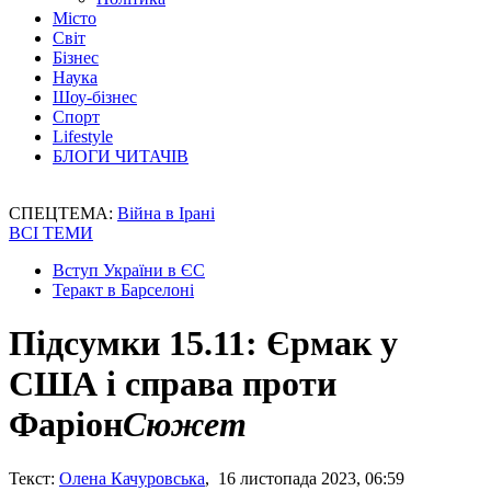
Місто
Світ
Бізнес
Наука
Шоу-бізнес
Спорт
Lifestyle
БЛОГИ ЧИТАЧІВ
СПЕЦТЕМА:
Війна в Ірані
ВСІ ТЕМИ
Вступ України в ЄС
Теракт в Барселоні
Підсумки 15.11: Єрмак у
США і справа проти
Фаріон
Сюжет
Текст:
Олена Качуровська
, 16 листопада 2023, 06:59