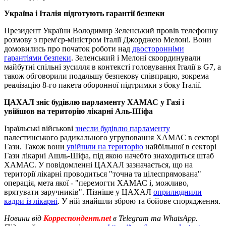
Україна і Італія підготують гарантії безпеки
Президент України Володимир Зеленський провів телефонну
розмову з прем'єр-міністром Італії Джорджею Мелоні. Вони
домовились про початок роботи над
двосторонніми
гарантіями безпеки
. Зеленський і Мелоні скоординували
майбутні спільні зусилля в контексті головування Італії в G7, а
також обговорили подальшу безпекову співпрацю, зокрема
реалізацію 8-го пакета оборонної підтримки з боку Італії.
ЦАХАЛ зніс будівлю парламенту ХАМАС у Газі і
увійшов на територію лікарні Аль-Шіфа
Ізраїльські військові
знесли будівлю парламенту
палестинського радикального угруповання ХАМАС в секторі
Гази. Також вони
увійшли на територію
найбільшої в секторі
Гази лікарні Ашль-Шіфа, під якою начебто знаходиться штаб
ХАМАС. У повідомленні ЦАХАЛ зазначається, що на
території лікарні проводиться "точна та цілеспрямована"
операція, мета якої - "перемогти ХАМАС і, можливо,
врятувати заручників". Пізніше у ЦАХАЛ
оприлюднили
кадри із лікарні
. У ній знайшли зброю та бойове спорядження.
Новини від
Корреспондент.net
в Telegram та WhatsApp.