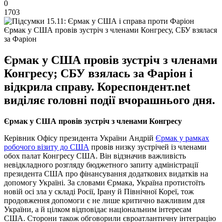
0
1703
Єрмак у США провів зустріч з членами Конгресу, СБУ взялася
за Фаріон
Єрмак у США провів зустріч з членами
Конгресу; СБУ взялась за Фаріон і
відкрила справу. Кореспондент.net
виділяє головні події вчорашнього дня.
Єрмак у США провів зустріч з членами Конгресу
Керівник Офісу президента України Андрій
Єрмак у рамках
робочого візиту до США
провів низку зустрічей із членами
обох палат Конгресу США. Він відзначив важливість
невідкладного розгляду бюджетного запиту адміністрації
президента США про фінансування додаткових видатків на
допомогу Україні. За словами Єрмака, Україна протистоїть
новій осі зла у складі Росії, Ірану й Північної Кореї, тож
продовження допомоги є не лише критично важливим для
України, а й цілком відповідає національним інтересам
США. Сторони також обговорили євроатлантичну інтеграцію