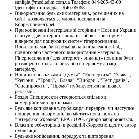
sunlight@mediadim.com.ua
Телефон: 044-205-43-00
Ідентифікатор медіа – R40-06068
Використання будь-яких матеріалів, розміщених на
сайті, дозволяється за умови посилання на
Корреспондент.net.
При копіюванні матеріалів зі сторінки « Новини України
і світу» , для інтернет - видань - обов'язкове пряме
відкрите для пошукових систем гіперпосилання .
Посилання має бути розміщена в незалежності від
повного або часткового використання матеріалів.
Гіперпосилання ( для інтернет - видань) - повинна бути
розміщена в підзаголовку або в першому абзаці
матеріалу.
Новини з позначками "Думка", "Експертиза", "Заява",
"Регіони", "Гроші", "Влада", "Вибори", "Тест-драйв",
"Спецпроекти", "Промо" публікуються на правах
реклами.
Розділ Спецпроекти створюється спільно з
комерційними партнерами.
Будь яке копіювання, публікація, передрук, чи наступне
поширення інформації, що містить посилання на
"Інтерфакс-Україна", EPA / UPG, суворо забороняється.
Власник веб-сторінки в розділі Я-Корреспондент є автор
публікації.
Будь-яке копіювання, передрук та відтворення