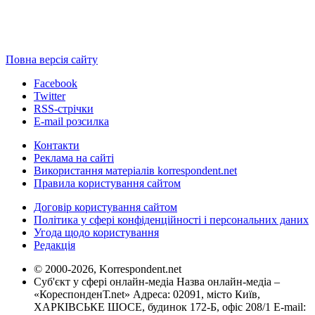
Повна версія сайту
Facebook
Twitter
RSS-стрічки
E-mail розсилка
Контакти
Реклама на сайті
Використання матеріалів korrespondent.net
Правила користування сайтом
Договір користування сайтом
Політика у сфері конфіденційності і персональних даних
Угода щодо користування
Редакція
© 2000-2026, Korrespondent.net
Суб'єкт у сфері онлайн-медіа Назва онлайн-медіа –
«КореспонденТ.net» Адреса: 02091, місто Київ,
ХАРКІВСЬКЕ ШОСЕ, будинок 172-Б, офіс 208/1 E-mail: