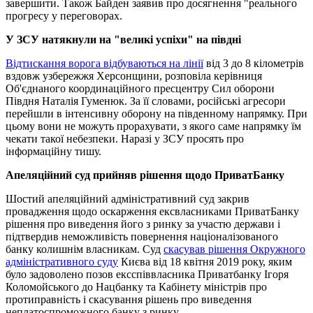
завершити. Також Байден заявив про досягнення "реального
прогресу у переговорах.
У ЗСУ натякнули на "великі успіхи" на півдні
Відтискання ворога відбуваються на лінії
від 3 до 8 кілометрів
вздовж узбережжя Херсонщини, розповіла керівниця
Об'єднаного координаційного пресцентру Сил оборони
Півдня Наталія Гуменюк. За її словами, російські агресори
перейшли в інтенсивну оборону на південному напрямку. При
цьому вони не можуть прорахувати, з якого саме напрямку їм
чекати такої небезпеки. Наразі у ЗСУ просять про
інформаційну тишу.
Апеляційний суд прийняв рішення щодо ПриватБанку
Шостий апеляційний адміністративний суд закрив
провадження щодо оскарження ексвласниками ПриватБанку
рішення про виведення його з ринку за участю держави і
підтвердив неможливість повернення націоналізованого
банку колишнім власникам. Cуд
скасував рішення Окружного
адміністративного суду
Києва від 18 квітня 2019 року, яким
було задоволено позов ексспіввласника Приватбанку Ігоря
Коломойського до Нацбанку та Кабінету міністрів про
протиправність і скасування рішень про виведення
неплатоспроможного банку з ринку.