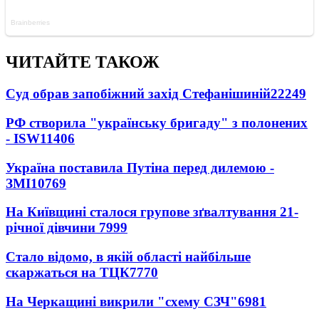
ЧИТАЙТЕ ТАКОЖ
Суд обрав запобіжний захід Стефанішиній
22249
РФ створила "українську бригаду" з полонених
- ISW
11406
Україна поставила Путіна перед дилемою -
ЗМІ
10769
На Київщині сталося групове зґвалтування 21-
річної дівчини
7999
Стало відомо, в якій області найбільше
скаржаться на ТЦК
7770
На Черкащині викрили "схему СЗЧ"
6981