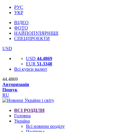
РУС
УКР
ВІДЕО
ФОТО
НАЙПОПУЛЯРНІШІ
СПЕЦПРОЕКТИ
USD
USD
44.4869
EUR
51.3348
Всі курси валют
44.4869
Авторизація
Пошук
RU
ВСІ РОЗДІЛИ
Головна
Україна
Всі новини розділу
Політика