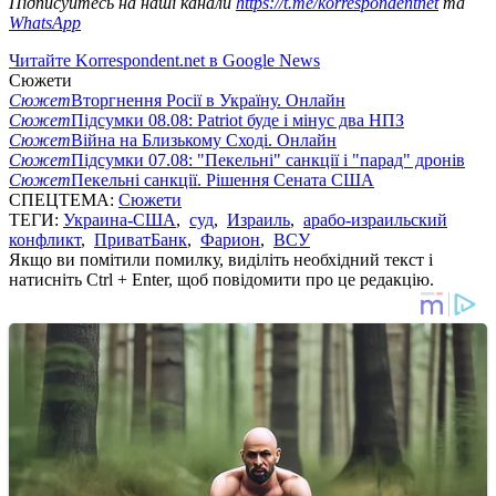
Підписуйтесь на наші канали
https://t.me/korrespondentnet
та
WhatsApp
Читайте Korrespondent.net в Google News
Сюжети
Сюжет
Вторгнення Росії в Україну. Онлайн
Сюжет
Підсумки 08.08: Patriot буде і мінус два НПЗ
Сюжет
Війна на Близькому Сході. Онлайн
Сюжет
Підсумки 07.08: "Пекельні" санкції і "парад" дронів
Сюжет
Пекельні санкції. Рішення Сената США
СПЕЦТЕМА:
Сюжети
ТЕГИ:
Украина-США
,
суд
,
Израиль
,
арабо-израильский
конфликт
,
ПриватБанк
,
Фарион
,
ВСУ
Якщо ви помітили помилку, виділіть необхідний текст і
натисніть Ctrl + Enter, щоб повідомити про це редакцію.