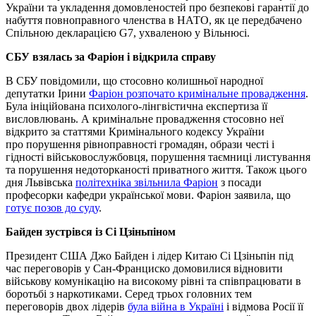
України та укладення домовленостей про безпекові гарантії до
набуття повноправного членства в НАТО, як це передбачено
Спільною декларацією G7, ухваленою у Вільнюсі.
СБУ взялась за Фаріон і відкрила справу
В СБУ повідомили, що стосовно колишньої народної
депутатки Ірини
Фаріон розпочато кримінальне провадження
.
Була ініційована психолого-лінгвістична експертиза її
висловлювань. А кримінальне провадження стосовно неї
відкрито за статтями Кримінального кодексу України
про порушення рівноправності громадян, образи честі і
гідності військовослужбовця, порушення таємниці листування
та порушення недоторканості приватного життя. Також цього
дня Львівська
політехніка звільнила Фаріон
з посади
професорки кафедри української мови. Фаріон заявила, що
готує позов до суду
.
Байден зустрівся із Сі Цзіньпіном
Президент США Джо Байден і лідер Китаю Сі Цзіньпін під
час переговорів у Сан-Франциско домовилися відновити
військову комунікацію на високому рівні та співпрацювати в
боротьбі з наркотиками. Серед трьох головних тем
переговорів двох лідерів
була війна в Україні
і відмова Росії її