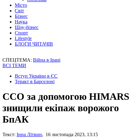
Місто
Світ
Бізнес
Наука
Шоу-бізнес
Спорт
Lifestyle
БЛОГИ ЧИТАЧІВ
СПЕЦТЕМА:
Війна в Ірані
ВСІ ТЕМИ
Вступ України в ЄС
Теракт в Барселоні
ССО за допомогою HIMARS
знищили екіпаж ворожого
БпАК
Текст:
Інна Літвин
, 16 листопада 2023, 13:15