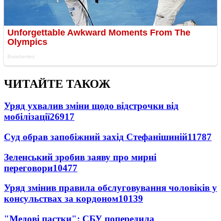
ЧИТАЙТЕ ТАКОЖ
Уряд ухвалив зміни щодо відстрочки від
мобілізації
26917
Суд обрав запобіжний захід Стефанішиній
11787
Зеленський зробив заяву про мирні
переговори
10477
Уряд змінив правила обслуговування чоловіків у
консульствах за кордоном
10139
"Медові пастки": СБУ попередила