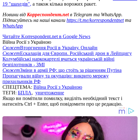
19 "шахедів",
а також кілька ворожих ракет.
Новини від
Корреспондент.net
в Telegram та WhatsApp.
Підписуйтесь на наші канали
https://t.me/korrespondentnet
та
WhatsApp
Читайте Korrespondent.net в Google News
Війна Росії з Україною
Сюжет
Вторгнення Росії в Україну. Онлайн
Сюжет
Ескалація для Європи. Російський дрон в Лейпцигу
Колумбійські наркокартелі вчаться українській війні
безпілотників - ЗМІ
Сюжет
Зміни в армії РФ: що стоїть за рішенням Путіна
Пропагували війну та окупацію: викрито мережу
прихильників РФ
СПЕЦТЕМА:
Війна Росії з Україною
ТЕГИ:
БПЛА
,
уничтожение
Якщо ви помітили помилку, виділіть необхідний текст і
натисніть Ctrl + Enter, щоб повідомити про це редакцію.