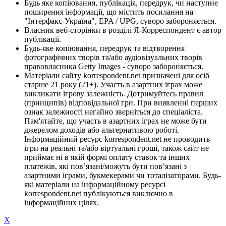
Будь яке копіювання, публікація, передрук, чи наступне
поширення інформації, що містить посилання на
"Інтерфакс-Україна", EPA / UPG, суворо забороняється.
Власник веб-сторінки в розділі Я-Корреспондент є автор
публікації.
Будь-яке копіювання, передрук та відтворення
фотографічних творів та/або аудіовізуальних творів
правовласника Getty Images - суворо забороняється.
Матеріали сайту korrespondent.net призначені для осіб
старше 21 року (21+). Участь в азартних іграх може
викликати ігрову залежність. Дотримуйтесь правил
(принципів) відповідальної гри. При виявленні перших
ознак залежності негайно зверніться до спеціаліста.
Пам'ятайте, що участь в азартних іграх не може бути
джерелом доходів або альтернативою роботі.
Інформаційний ресурс korrespondent.net не проводить
ігри на реальні та/або віртуальні гроші, також сайт не
приймає ні в якій формі оплату ставок та інших
платежів, які пов’язані/можуть бути пов’язані з
азартними іграми, букмекерами чи тоталізаторами. Будь-
які матеріали на інформаційному ресурсі
korrespondent.net публікуються виключно в
інформаційних цілях.
X