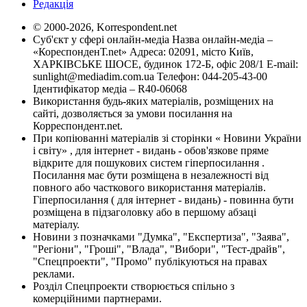
Редакція
© 2000-2026, Korrespondent.net
Суб'єкт у сфері онлайн-медіа Назва онлайн-медіа –
«КореспонденТ.net» Адреса: 02091, місто Київ,
ХАРКІВСЬКЕ ШОСЕ, будинок 172-Б, офіс 208/1 E-mail:
sunlight@mediadim.com.ua
Телефон: 044-205-43-00
Ідентифікатор медіа – R40-06068
Використання будь-яких матеріалів, розміщених на
сайті, дозволяється за умови посилання на
Корреспондент.net.
При копіюванні матеріалів зі сторінки « Новини України
і світу» , для інтернет - видань - обов'язкове пряме
відкрите для пошукових систем гіперпосилання .
Посилання має бути розміщена в незалежності від
повного або часткового використання матеріалів.
Гіперпосилання ( для інтернет - видань) - повинна бути
розміщена в підзаголовку або в першому абзаці
матеріалу.
Новини з позначками "Думка", "Експертиза", "Заява",
"Регіони", "Гроші", "Влада", "Вибори", "Тест-драйв",
"Спецпроекти", "Промо" публікуються на правах
реклами.
Розділ Спецпроекти створюється спільно з
комерційними партнерами.