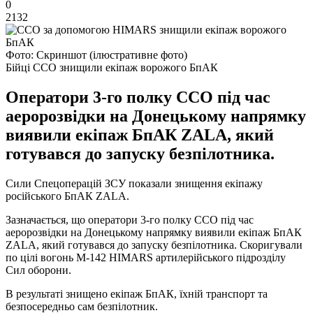
0
2132
Фото: Скриншот (ілюстративне фото)
Бійці ССО знищили екіпаж ворожого БпАК
Оператори 3-го полку ССО під час
аеророзвідки на Донецькому напрямку
виявили екіпаж БпАК ZALA, який
готувався до запуску безпілотника.
Сили Спецоперацій ЗСУ показали знищення екіпажу
російського БпАК ZALA.
Зазначається, що оператори 3-го полку ССО під час
аеророзвідки на Донецькому напрямку виявили екіпаж БпАК
ZALA, який готувався до запуску безпілотника. Скоригували
по цілі вогонь М-142 HIMARS артилерійського підрозділу
Сил оборони.
В результаті знищено екіпаж БпАК, їхній транспорт та
безпосередньо сам безпілотник.