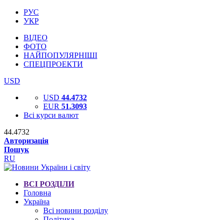
РУС
УКР
ВІДЕО
ФОТО
НАЙПОПУЛЯРНІШІ
СПЕЦПРОЕКТИ
USD
USD
44.4732
EUR
51.3093
Всі курси валют
44.4732
Авторизація
Пошук
RU
ВСІ РОЗДІЛИ
Головна
Україна
Всі новини розділу
Політика