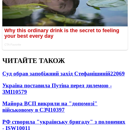
ЧИТАЙТЕ ТАКОЖ
Суд обрав запобіжний захід Стефанішиній
22069
Україна поставила Путіна перед дилемою -
ЗМІ
10579
Майора ВСП викрили на "допомозі"
військовому в СЗЧ
10397
РФ створила "українську бригаду" з полонених
- ISW
10011