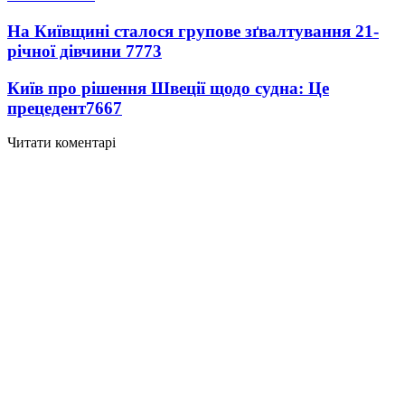
На Київщині сталося групове зґвалтування 21-
річної дівчини
7773
Київ про рішення Швеції щодо судна: Це
прецедент
7667
Читати коментарі