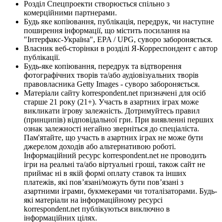
Розділ Спецпроекти створюється спільно з
комерційними партнерами.
Будь яке копіювання, публікація, передрук, чи наступне
поширення інформації, що містить посилання на
"Інтерфакс-Україна", EPA / UPG, суворо забороняється.
Власник веб-сторінки в розділі Я-Корреспондент є автор
публікації.
Будь-яке копіювання, передрук та відтворення
фотографічних творів та/або аудіовізуальних творів
правовласника Getty Images - суворо забороняється.
Матеріали сайту korrespondent.net призначені для осіб
старше 21 року (21+). Участь в азартних іграх може
викликати ігрову залежність. Дотримуйтесь правил
(принципів) відповідальної гри. При виявленні перших
ознак залежності негайно зверніться до спеціаліста.
Пам'ятайте, що участь в азартних іграх не може бути
джерелом доходів або альтернативою роботі.
Інформаційний ресурс korrespondent.net не проводить
ігри на реальні та/або віртуальні гроші, також сайт не
приймає ні в якій формі оплату ставок та інших
платежів, які пов’язані/можуть бути пов’язані з
азартними іграми, букмекерами чи тоталізаторами. Будь-
які матеріали на інформаційному ресурсі
korrespondent.net публікуються виключно в
інформаційних цілях.