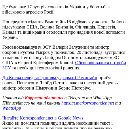
Це буде вже 17 зустріч союзників України у боротьбі з
військовою агресією Росії.
Попереднє засідання Рамштайн-16 відбулося у жовтні. За його
підсумками США, Велика Британія, Фінляндія, Норвегія,
Канада та інші країни оголосили про надання нової допомоги
Україні.
Головнокомандувач ЗСУ Валерій Залужний та міністр
оборони Рустем Умєров у понеділок, 20 листопада, зустрілися
з главою Пентагону Ллойдом Остіном та командувачем ЗС
США в Європі Крістофером Каволі.
Обговорювалися потреби
ЗСУ
та необхідні технологічні рішення.
До Києва перед засіданням у форматі Рамштайн
прибув
голова Пентагону Ллойд Остін, а вже на наступний день -
міністр оборони Німеччини Борис Пісторіус.
Новини від
Корреспондент.net
в Telegram та WhatsApp.
Підписуйтесь на наші канали
https://t.me/korrespondentnet
та
WhatsApp
Читайте Korrespondent.net в Google News
Якщо ви помітили помилку, виділіть необхідний текст і
натисніть Ctrl + Enter, щоб повідомити про це редакцію.