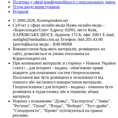
Політика у сфері конфіденційності і персональних даних
Угода щодо користування
Редакція
© 2000-2026, Korrespondent.net
Суб'єкт у сфері онлайн-медіа Назва онлайн-медіа –
«КореспонденТ.net» Адреса: 02091, місто Київ,
ХАРКІВСЬКЕ ШОСЕ, будинок 172-Б, офіс 208/1 E-mail:
sunlight@mediadim.com.ua
Телефон: 044-205-43-00
Ідентифікатор медіа – R40-06068
Використання будь-яких матеріалів, розміщених на
сайті, дозволяється за умови посилання на
Корреспондент.net.
При копіюванні матеріалів зі сторінки « Новини України
і світу» , для інтернет - видань - обов'язкове пряме
відкрите для пошукових систем гіперпосилання .
Посилання має бути розміщена в незалежності від
повного або часткового використання матеріалів.
Гіперпосилання ( для інтернет - видань) - повинна бути
розміщена в підзаголовку або в першому абзаці
матеріалу.
Новини з позначками "Думка", "Експертиза", "Заява",
"Регіони", "Гроші", "Влада", "Вибори", "Тест-драйв",
"Спецпроекти", "Промо" публікуються на правах
реклами.