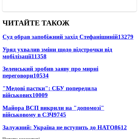
ЧИТАЙТЕ ТАКОЖ
Суд обрав запобіжний захід Стефанішиній
13279
Уряд ухвалив зміни щодо відстрочки від
мобілізації
11358
Зеленський зробив заяву про мирні
переговори
10534
"Медові пастки": СБУ попередила
військових
10009
Майора ВСП викрили на "допомозі"
військовому в СЗЧ
9745
Залужний: Україна не вступить до НАТО
8612