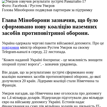
Фото: Facebook / Рустем Умєров
Голова Міноборони подякував партнерам за підтримку
Глава Міноборони зазначив, що було
сформовано нову коаліцію наземних
засобів протиповітряної оборони.
Україна одержала чергові пакети військової допомоги. Про це
повідомив
міністр оборони Рустем Умєров на своєму
Telegram-каналі в середу, 22 листопада.
"Кожен наданий Україні боєприпас - це можливість знищити
опорний пункт ворога", - зазначив урядовець.
Він додав, що за результатами зустрічі сформовано нову
коаліцію наземних засобів протиповітряної оборони, до якої
долучилися 20 країн. Лідерами коаліції стали Німеччина та
Франція.
Умєров нагадав, що Німеччина вже оголосила про допомогу
на 1,4 мільярда доларів. Нідерланди підготували два мільярди
євро на військову допомогу Україні. Естонія надає
фінансування на суму пів мільйона доларів на діяльність ІТ-