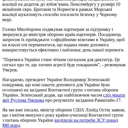
коаліції на додаток до зобов’язань Люксембургу у розмірі 10
мільйонів євро. Британія та Норвегія в рамках Морської
коаліції шукатимуть способи посилити безпеку у Чорному
морі.
Голова Міноборони подякував партнерам за підтримку і
звернувся до міністрів оборони країн-партнерів. Посадовець
запросив їх приїжджати з офіційними візитами в Україну, щоб
на власні очі переконатися, що надана ними допомога
використовується ефективно і наближає день нашої перемоги.
"Перемога України стане чітким сигналом для диктатур. Це
сигнал про те, що злочин агресії буде покараним", - резюмував
Умєров.
Нагадаємо, президент України Володимир Зеленський
повідомив, що нові пакети допомоги для України були
оголошені на засіданні Контактної групи з питань оборони
України. Зеленський додав, що найближчим часом
слід чекати
звіт Рустема Умєрова
про результати засідання Рамштайн-17.
Як ми вже писали, міністр оборони США Ллойд Остін заявив,
що з квітня минулого року країни-учасниці Контактної групи
з питань оборони України
виділили на потреби ЗСУ понад
$80 млрд
.