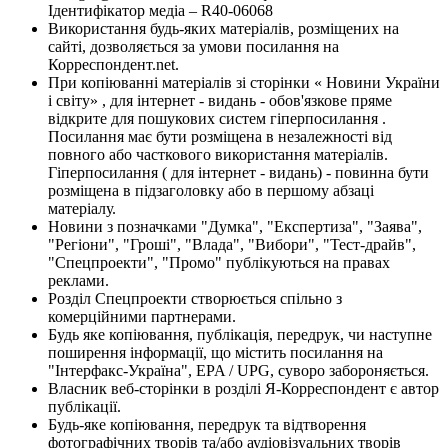
Ідентифікатор медіа – R40-06068
Використання будь-яких матеріалів, розміщених на
сайті, дозволяється за умови посилання на
Корреспондент.net.
При копіюванні матеріалів зі сторінки « Новини України
і світу» , для інтернет - видань - обов'язкове пряме
відкрите для пошукових систем гіперпосилання .
Посилання має бути розміщена в незалежності від
повного або часткового використання матеріалів.
Гіперпосилання ( для інтернет - видань) - повинна бути
розміщена в підзаголовку або в першому абзаці
матеріалу.
Новини з позначками "Думка", "Експертиза", "Заява",
"Регіони", "Гроші", "Влада", "Вибори", "Тест-драйв",
"Спецпроекти", "Промо" публікуються на правах
реклами.
Розділ Спецпроекти створюється спільно з
комерційними партнерами.
Будь яке копіювання, публікація, передрук, чи наступне
поширення інформації, що містить посилання на
"Інтерфакс-Україна", EPA / UPG, суворо забороняється.
Власник веб-сторінки в розділі Я-Корреспондент є автор
публікації.
Будь-яке копіювання, передрук та відтворення
фотографічних творів та/або аудіовізуальних творів