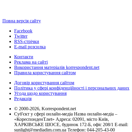
Повна версія сайту
Facebook
Twitter
RSS-стрічки
E-mail розсилка
Контакти
Реклама на сайті
Використання матеріалів korrespondent.net
Правила користування сайтом
Договір користування сайтом
Політика у сфері конфіденційності і персональних даних
Угода щодо користування
Редакція
© 2000-2026, Korrespondent.net
Суб'єкт у сфері онлайн-медіа Назва онлайн-медіа –
«КореспонденТ.net» Адреса: 02091, місто Київ,
ХАРКІВСЬКЕ ШОСЕ, будинок 172-Б, офіс 208/1 E-mail:
sunlight@mediadim.com.ua
Телефон: 044-205-43-00