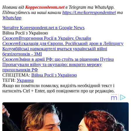
Новини від
Корреспондент.net
в Telegram та WhatsApp.
Підписуйтесь на наші канали
https://t.me/korrespondentnet
та
WhatsApp
Читайте Korrespondent.net в Google News
Війна Росії з Україною
Сюжет
Вторгнення Росії в Україну. Онлайн
Сюжет
Ескалація для Європи. Російський дрон в Лейпцигу
Колумбійські наркокартелі вчаться українській війні
безпілотників - ЗМІ
Сюжет
Зміни в армії РФ: що стоїть за рішенням Путіна
Пропагували війну та окупацію: викрито мережу
прихильників РФ
СПЕЦТЕМА:
Війна Росії з Україною
ТЕГИ:
Украина
Якщо ви помітили помилку, виділіть необхідний текст і
натисніть Ctrl + Enter, щоб повідомити про це редакцію.