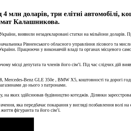
4 млн доларів, три елітні автомобілі, ко
томат Калашникова.
 України, виявили незадекларовані статки на мільйони доларів. 
начальника Рівненського обласного управління лісового та мисли
України. Працюючи у виконавчій владі та органах місцевого само
ому місці депутата та членів його сім’ї. Під час слідчих дій ви
8, Mercedes-Benz GLE 350e , BMW X5, коштовності та дорогі годи
магазинами до нього з патронами.
, на яких здійснював будівництво котеджів. Ділянки зареєстрова
ачення, яка передбачає покарання у вигляді позбавлення волі на 
иття фігуранта та його сім’ї.