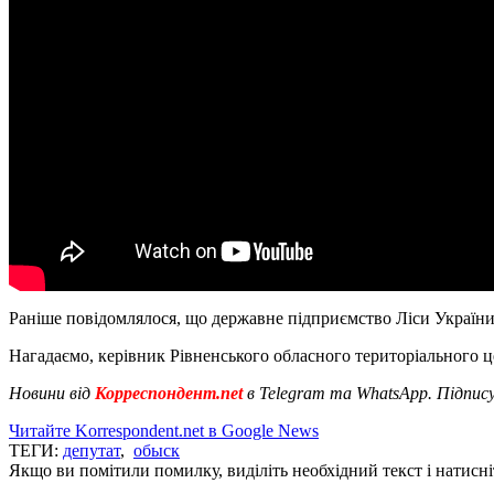
Раніше повідомлялося, що державне підприємство Ліси Україн
Нагадаємо, керівник Рівненського обласного територіального ц
Новини від
Корреспондент.net
в Telegram та WhatsApp. Підпис
Читайте Korrespondent.net в Google News
ТЕГИ:
депутат
,
обыск
Якщо ви помітили помилку, виділіть необхідний текст і натисніт