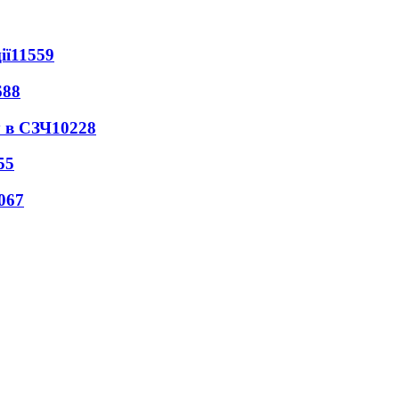
ії
11559
688
 в СЗЧ
10228
55
067