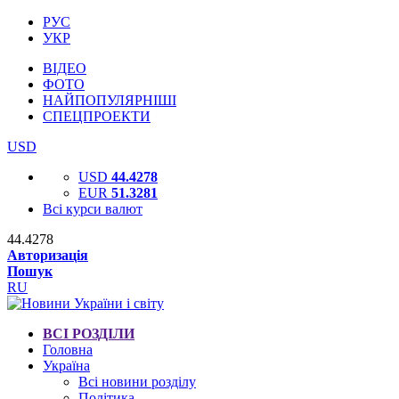
РУС
УКР
ВІДЕО
ФОТО
НАЙПОПУЛЯРНІШІ
СПЕЦПРОЕКТИ
USD
USD
44.4278
EUR
51.3281
Всі курси валют
44.4278
Авторизація
Пошук
RU
ВСІ РОЗДІЛИ
Головна
Україна
Всі новини розділу
Політика