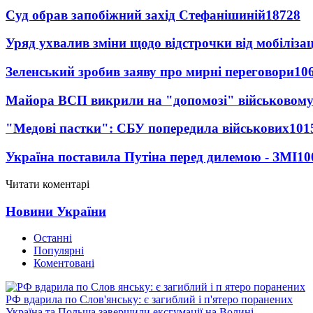
Суд обрав запобіжний захід Стефанішиній
18728
Уряд ухвалив зміни щодо відстрочки від мобілізац
Зеленський зробив заяву про мирні переговори
10
Майора ВСП викрили на "допомозі" військовому
"Медові пастки": СБУ попередила військових
101
Україна поставила Путіна перед дилемою - ЗМІ
10
Читати коментарі
Новини України
Останні
Популярні
Коментовані
РФ вдарила по Слов'янську: є загиблий і п'ятеро поранених
Україна та Польща завершили ексгумації на Волині