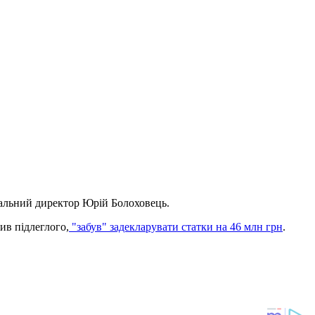
альний директор Юрій Болоховець.
ив підлеглого,
"забув" задекларувати статки на 46 млн грн
.