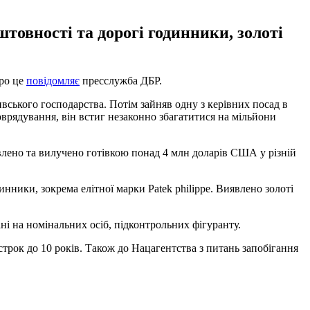
штовності та дорогі годинники, золоті
Про це
повідомляє
пресслужба ДБР.
вського господарства. Потім зайняв одну з керівних посад в
врядування, він встиг незаконно збагатитися на мільйони
явлено та вилучено готівкою понад 4 млн доларів США у різній
нники, зокрема елітної марки Рatek philippe. Виявлено золоті
ні на номінальних осіб, підконтрольних фігуранту.
строк до 10 років. Також до Нацагентства з питань запобігання