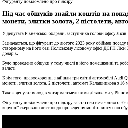
Фігуранту повідомлено про підозру
Під час обшуків знайли коштів на понад 
монети, злитки золота, 2 пістолети, ав
У депутата Рівненської облради, заступника голови офісу Лісів
Зазначається, що фігурант до лютого 2023 року обіймав посаду 
створеному на його базі Поліському лісовому офісі ДСГП Ліси 
доларів.
Було проведено обшуки у тому числі в його помешканні та робоч
валюті.
Крім того, правоохоронці знайшли три елітні автомобілі Audi Q
монети, злитки золота, 2 пістолети, автомат Калашникова з 16 
Також депутат володів чотирма земельними ділянками у Рівному
Фігуранту повідомлено про підозру за статтею незаконного збаг
корупції скеровано лист щодо проведення моніторингу способу ж