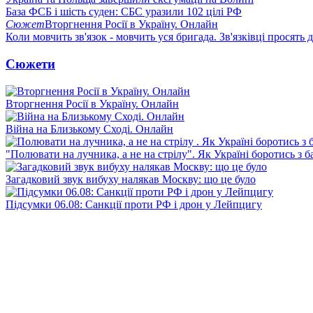
База ФСБ і шість суден: СБС уразили 102 цілі РФ
Сюжет
Вторгнення Росії в Україну. Онлайн
Коли мовчить зв'язок - мовчить уся бригада. Зв'язківці просять
Сюжети
Вторгнення Росії в Україну. Онлайн
Війна на Близькому Сході. Онлайн
"Полювати на лучника, а не на стрілу". Як Україні боротись з 
Загадковий звук вибуху налякав Москву: що це було
Підсумки 06.08: Санкції проти РФ і дрон у Лейпцигу