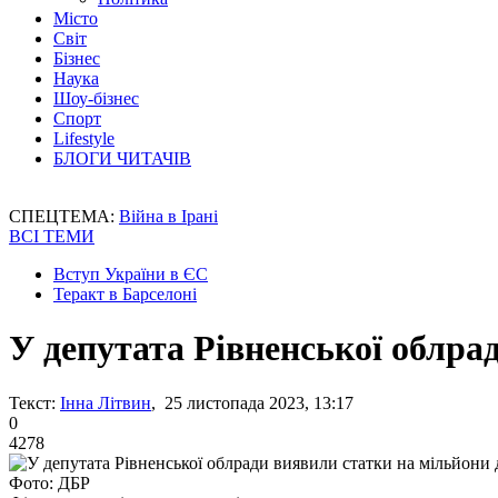
Місто
Світ
Бізнес
Наука
Шоу-бізнес
Спорт
Lifestyle
БЛОГИ ЧИТАЧІВ
СПЕЦТЕМА:
Війна в Ірані
ВСІ ТЕМИ
Вступ України в ЄС
Теракт в Барселоні
У депутата Рівненської облра
Текст:
Інна Літвин
, 25 листопада 2023, 13:17
0
4278
Фото: ДБР