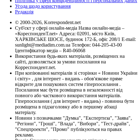
Політика у сфері конфіденційності і персональних даних
Угода щодо користування
Редакція
© 2000-2026, Korrespondent.net
Суб'єкт у сфері онлайн-медіа Назва онлайн-медіа –
«КореспонденТ.net» Адреса: 02091, місто Київ,
ХАРКІВСЬКЕ ШОСЕ, будинок 172-Б, офіс 208/1 E-mail:
sunlight@mediadim.com.ua
Телефон: 044-205-43-00
Ідентифікатор медіа – R40-06068
Використання будь-яких матеріалів, розміщених на
сайті, дозволяється за умови посилання на
Корреспондент.net.
При копіюванні матеріалів зі сторінки « Новини України
і світу» , для інтернет - видань - обов'язкове пряме
відкрите для пошукових систем гіперпосилання .
Посилання має бути розміщена в незалежності від
повного або часткового використання матеріалів.
Гіперпосилання ( для інтернет - видань) - повинна бути
розміщена в підзаголовку або в першому абзаці
матеріалу.
Новини з позначками "Думка", "Експертиза", "Заява",
"Регіони", "Гроші", "Влада", "Вибори", "Тест-драйв",
"Спецпроекти", "Промо" публікуються на правах
реклами.