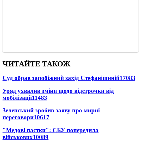
ЧИТАЙТЕ ТАКОЖ
Суд обрав запобіжний захід Стефанішиній
17083
Уряд ухвалив зміни щодо відстрочки від
мобілізації
11483
Зеленський зробив заяву про мирні
переговори
10617
"Медові пастки": СБУ попередила
військових
10089