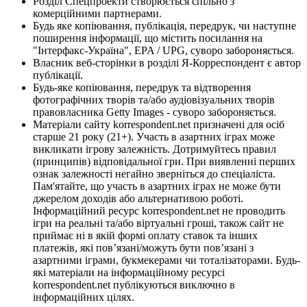
Розділ Спецпроекти створюється спільно з
комерційними партнерами.
Будь яке копіювання, публікація, передрук, чи наступне
поширення інформації, що містить посилання на
"Інтерфакс-Україна", EPA / UPG, суворо забороняється.
Власник веб-сторінки в розділі Я-Корреспондент є автор
публікації.
Будь-яке копіювання, передрук та відтворення
фотографічних творів та/або аудіовізуальних творів
правовласника Getty Images - суворо забороняється.
Матеріали сайту korrespondent.net призначені для осіб
старше 21 року (21+). Участь в азартних іграх може
викликати ігрову залежність. Дотримуйтесь правил
(принципів) відповідальної гри. При виявленні перших
ознак залежності негайно зверніться до спеціаліста.
Пам'ятайте, що участь в азартних іграх не може бути
джерелом доходів або альтернативою роботі.
Інформаційний ресурс korrespondent.net не проводить
ігри на реальні та/або віртуальні гроші, також сайт не
приймає ні в якій формі оплату ставок та інших
платежів, які пов’язані/можуть бути пов’язані з
азартними іграми, букмекерами чи тоталізаторами. Будь-
які матеріали на інформаційному ресурсі
korrespondent.net публікуються виключно в
інформаційних цілях.