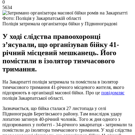
0
5634
Фото: Поліція у Закарпатській області
Поліція затримала організатора бійки у Підвиноградові
У ході слідства правоохоронці
з’ясували, що організував бійку 41-
річний місцевий мешканець. Його
помістили в ізолятор тимчасового
тримання.
На Закарпатті поліція затримала та помістила в ізолятор
тимчасового тримання 41-річного місцевого жителя, якого
підозрюють в організації масової бійки. Про це
повідомляє
поліція Закарпатської області.
Зазначається, що бійка сталася 27 листопада у селі
Підвиноградів Берегівського району. Там внаслідок удару
лопатою загинув 40-річний чоловік. Того ж дня одного з
підозрюваних у побитті - 34-річного закарпатця - затримали та
помістили до ізолятора тимчасового тримання. У ході слідства