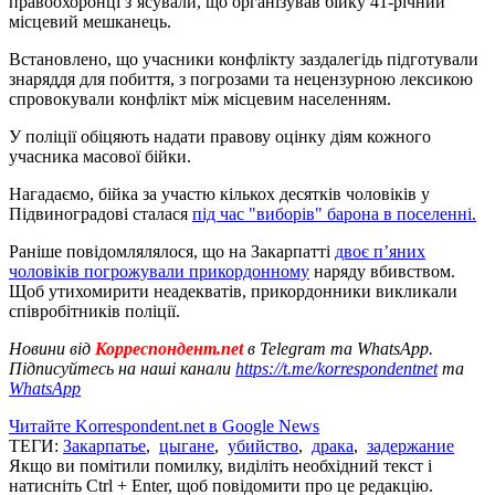
правоохоронці з’ясували, що організував бійку 41-річний
місцевий мешканець.
Встановлено, що учасники конфлікту заздалегідь підготували
знаряддя для побиття, з погрозами та нецензурною лексикою
спровокували конфлікт між місцевим населенням.
У поліції обіцяють надати правову оцінку діям кожного
учасника масової бійки.
Нагадаємо, бійка за участю кількох десятків чоловіків у
Підвиноградові сталася
під час "виборів" барона в поселенні.
Раніше повідомлялялося, що на Закарпатті
двоє п’яних
чоловіків погрожували прикордонному
наряду вбивством.
Щоб утихомирити неадекватів, прикордонники викликали
співробітників поліції.
Новини від
Корреспондент.net
в Telegram та WhatsApp.
Підписуйтесь на наші канали
https://t.me/korrespondentnet
та
WhatsApp
Читайте Korrespondent.net в Google News
ТЕГИ:
Закарпатье
,
цыгане
,
убийство
,
драка
,
задержание
Якщо ви помітили помилку, виділіть необхідний текст і
натисніть Ctrl + Enter, щоб повідомити про це редакцію.