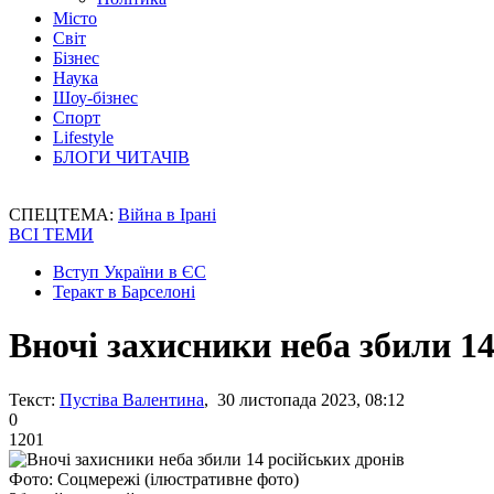
Місто
Світ
Бізнес
Наука
Шоу-бізнес
Спорт
Lifestyle
БЛОГИ ЧИТАЧІВ
СПЕЦТЕМА:
Війна в Ірані
ВСІ ТЕМИ
Вступ України в ЄС
Теракт в Барселоні
Вночі захисники неба збили 14
Текст:
Пустіва Валентина
, 30 листопада 2023, 08:12
0
1201
Фото: Соцмережі (ілюстративне фото)