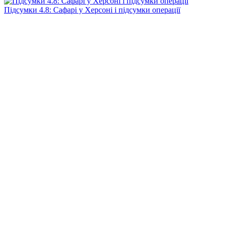
Підсумки 4.8: Сафарі у Херсоні і підсумки операції