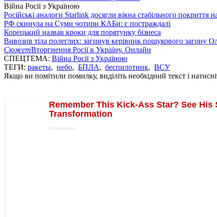
Війна Росії з Україною
Російські аналоги Starlink досягли вікна стабільного покриття 
РФ скинула на Суми чотири КАБи: є постраждалі
Корецький назвав кроки для порятунку бізнеса
Вивозив тіла полеглих: загинув керівник пошукового загону О
Сюжет
Вторгнення Росії в Україну. Онлайн
СПЕЦТЕМА:
Війна Росії з Україною
ТЕГИ:
ракеты
,
небо
,
БПЛА
,
беспилотник
,
ВСУ
Якщо ви помітили помилку, виділіть необхідний текст і натисніт