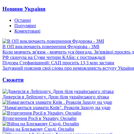
Новини України
Останні
Популярні
Коментовані
В ОП виключають повернення Федорова - ЗМІ
Коли мовчить зв'язок - мовчить уся бригада. Зв'язківці просять
РФ скинула на Суми чотири КАБи: є постраждалі
Підозра Стефанішиній: САП просить 13,3 млн застави
Залужний пояснив свої слова про неможливість вступу Украї
Сюжети
Диверсія в Лейпцигу. Дрон біля українського літака
"Намагаються зламати Київ". Реакція Заходу на удар
Вторгнення Росії в Україну. Онлайн
Війна на Близькому Сході. Онлайн