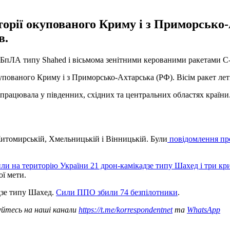
торії окупованого Криму і з Приморсько
в.
и БпЛА типу Shahed і вісьмома зенітними керованими ракетами С
окупованого Криму і з Приморсько-Ахтарська (РФ). Вісім ракет ле
рацювала у південних, східних та центральних областях країни
Житомирській, Хмельницькій і Вінницькій. Були
повідомлення пр
ли на територію України 21 дрон-камікадзе типу Шахед і три кри
ої мети.
дзе типу Шахед.
Сили ППО збили 74 безпілотники
.
уйтесь на наші канали
https://t.me/korrespondentnet
та
WhatsApp