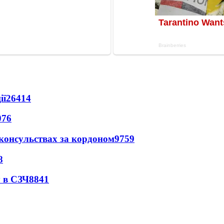
ії
26414
076
 консульствах за кордоном
9759
8
 в СЗЧ
8841