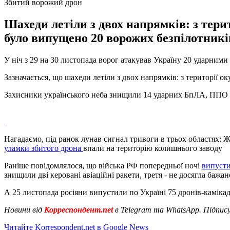
Збитий ворожий дрон
Шахеди летіли з двох напрямків: з тери
було випущено 20 ворожих безпілотникі
У ніч з 29 на 30 листопада ворог атакував Україну 20 ударним
Зазначається, що шахеди летіли з двох напрямків: з території 
Захисники українського неба знищили 14 ударних БпЛА, ППО п
Нагадаємо, під ранок лунав сигнал тривоги в трьох областях: 
уламки збитого дрона
впали на територію колишнього заводу
Раніше повідомлялося, що війська РФ попередньої ночі
випусти
знищили дві керовані авіаційні ракети, третя - не досягла бажан
А 25 листопада росіяни випустили по Україні 75 дронів-каміка
Новини від
Корреспондент.net
в Telegram та WhatsApp. Підпис
Читайте Korrespondent.net в Google News