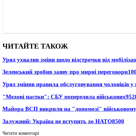
ЧИТАЙТЕ ТАКОЖ
Уряд ухвалив зміни щодо відстрочки від мобілізац
Зеленський зробив заяву про мирні переговори
10
Уряд змінив правила обслуговування чоловіків у
"Медові пастки": СБУ попередила військових
952
Майора ВСП викрили на "допомозі" військовому
Залужний: Україна не вступить до НАТО
8500
Читати коментарі