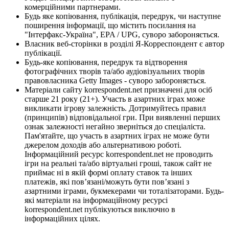
комерційними партнерами.
Будь яке копіювання, публікація, передрук, чи наступне
поширення інформації, що містить посилання на
"Інтерфакс-Україна", EPA / UPG, суворо забороняється.
Власник веб-сторінки в розділі Я-Корреспондент є автор
публікації.
Будь-яке копіювання, передрук та відтворення
фотографічних творів та/або аудіовізуальних творів
правовласника Getty Images - суворо забороняється.
Матеріали сайту korrespondent.net призначені для осіб
старше 21 року (21+). Участь в азартних іграх може
викликати ігрову залежність. Дотримуйтесь правил
(принципів) відповідальної гри. При виявленні перших
ознак залежності негайно зверніться до спеціаліста.
Пам'ятайте, що участь в азартних іграх не може бути
джерелом доходів або альтернативою роботі.
Інформаційний ресурс korrespondent.net не проводить
ігри на реальні та/або віртуальні гроші, також сайт не
приймає ні в якій формі оплату ставок та інших
платежів, які пов’язані/можуть бути пов’язані з
азартними іграми, букмекерами чи тоталізаторами. Будь-
які матеріали на інформаційному ресурсі
korrespondent.net публікуються виключно в
інформаційних цілях.