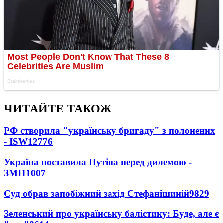
ЧИТАЙТЕ ТАКОЖ
РФ створила "українську бригаду" з полонених
- ISW
12776
Україна поставила Путіна перед дилемою -
ЗМІ
11007
Суд обрав запобіжний захід Стефанішиній
9829
Зеленський про українську балістику: Буде, але є