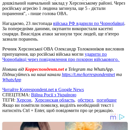
дошкільний навчальний заклад у Херсонському районі. Через
російську агресію 1 людина загинула, ще 5 - дістали
поранення", - пише голова ОВА.
Нагадаємо, 23 листопада
війська РФ вдарили по Чорнобаївці
.
За попередніми даними, окупанти використали касетні
снаряди. Внаслідок атаки загинули троє людей, ще п'ятеро
зазнали поранень.
Речник Херсонської ОВА Олександр Толоконніков висловив
припущення, що російські війська могли
ударити по
Чорнобаївці через повідомлення про похорон військового.
Новини від
Корреспондент.net
в Telegram та WhatsApp.
Підписуйтесь на наші канали
https://t.me/korrespondentnet
та
WhatsApp
Читайте Korrespondent.net в Google News
СПЕЦТЕМА:
Війна Росії з Україною
ТЕГИ:
Херсон
,
Херсонская область
,
обстрел
,
погибшие
Якщо ви помітили помилку, виділіть необхідний текст і
натисніть Ctrl + Enter, щоб повідомити про це редакцію.