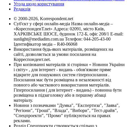
Угода щодо користування
Редакція
© 2000-2026, Korrespondent.net
Суб'єкт у сфері онлайн-медіа Назва онлайн-медіа –
«КореспонденТ.net» Адреса: 02091, місто Київ,
ХАРКІВСЬКЕ ШОСЕ, будинок 172-Б, офіс 208/1 E-mail:
sunlight@mediadim.com.ua
Телефон: 044-205-43-00
Ідентифікатор медіа – R40-06068
Використання будь-яких матеріалів, розміщених на
сайті, дозволяється за умови посилання на
Корреспондент.net.
При копіюванні матеріалів зі сторінки « Новини України
і світу» , для інтернет - видань - обов'язкове пряме
відкрите для пошукових систем гіперпосилання .
Посилання має бути розміщена в незалежності від
повного або часткового використання матеріалів.
Гіперпосилання ( для інтернет - видань) - повинна бути
розміщена в підзаголовку або в першому абзаці
матеріалу.
Новини з позначками "Думка", "Експертиза", "Заява",
"Регіони", "Гроші", "Влада", "Вибори", "Тест-драйв",
"Спецпроекти", "Промо" публікуються на правах
реклами.
Розділ Спецпроекти створюється спільно з