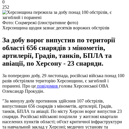
0
252
Фото: Соцмережі (ілюстративне фото)
Херсонщина щодня зазнає десятків ворожих обстрілів
За добу ворог випустив по території
області 656 снарядів з мінометів,
артилерії, Градів, танків, БПЛА та
авіації, по Херсону - 23 снаряди.
За попередню добу, 29 листопада, російські війська понад 100
разів обстріляли територію Херсонщини, є загиблий і
поранені. Про це
повідомив
голова Херсонської ОВА
Олександр Прокудін.
"За минулу добу противник здійснив 107 обстрілів,
випустивши 656 снарядів з мінометів, артилерії, Градів,
танків, БПЛА та авіації. По місту Херсон ворог випустив 23
снаряди. Російські військові поцілили у житлові квартали
населених пунктів області; об'єкт критичної інфраструктури
та навчальний заклад у Херсоні; медичну установу та