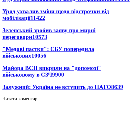
Уряд ухвалив зміни щодо відстрочки від
мобілізації
11422
Зеленський зробив заяву про мирні
переговори
10573
"Медові пастки": СБУ попередила
військових
10056
Майора ВСП викрили на "допомозі"
військовому в СЗЧ
9900
Залужний: Україна не вступить до НАТО
8639
Читати коментарі