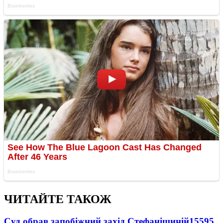
ЧИТАЙТЕ ТАКОЖ
Суд обрав запобіжний захід Стефанішиній
15595