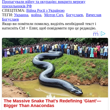
Пропагували війну та окупацію: викрито мережу
прихильників РФ
СПЕЦТЕМА:
Війна Росії з Україною
ТЕГИ:
Украина
,
война
,
Мотор Сич
,
Богуслаев
,
Вячеслав
Богуслаев
Якщо ви помітили помилку, виділіть необхідний текст і
натисніть Ctrl + Enter, щоб повідомити про це редакцію.