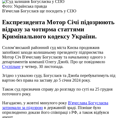
Фото: Українська правда
В'ячеслав Богуслаєв ще посидить у СІЗО
Експрезидента Мотор Січі підозрюють
відразу за чотирма статтями
Кримінального кодексу України.
Солом’янський районний суд міста Києва продовжив
запобіжні заходи колишньому президенту підприємства
Мотор Січ В'ячеславу Богуслаєву та начальнику одного з
департаментів компанії Олегу Дзюбі. Про це повідомило
Суспільне
у четвер, 30 листопада.
Згідно з ухвалою суду, Богуслаєв та Дзюба перебуватимуть під
вартою без права на заставу до 5 січня 2024 року.
Також суд призначив справу до розгляду по суті на 25 грудня
поточного року.
Нагадаємо, у жовтні минулого року
В'ячеслава Богуслаєва
затримали за підозрою
в державній зраді. Пізніше було
оприлюднено докази його співпраці з РФ, а також відбувся
арешт.