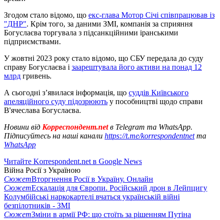
Згодом стало відомо, що
екс-глава Мотор Січі співпрацював із
"ДНР"
. Крім того, за даними ЗМІ, компанія за сприяння
Богуслаєва торгувала з підсанкційними іранськими
підприємствами.
У жовтні 2023 року стало відомо, що СБУ передала до суду
справу Богуслаєва і
заарештувала його активи на понад 12
млрд
гривень.
А сьогодні з’явилася інформація, що
суддів Київського
апеляційного суду підозрюють
у пособництві щодо справи
В'ячеслава Богуслаєва.
Новини від
Корреспондент.net
в Telegram та WhatsApp.
Підписуйтесь на наші канали
https://t.me/korrespondentnet
та
WhatsApp
Читайте Korrespondent.net в Google News
Війна Росії з Україною
Сюжет
Вторгнення Росії в Україну. Онлайн
Сюжет
Ескалація для Європи. Російський дрон в Лейпцигу
Колумбійські наркокартелі вчаться українській війні
безпілотників - ЗМІ
Сюжет
Зміни в армії РФ: що стоїть за рішенням Путіна