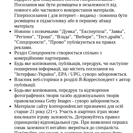
Посилання має бути розміщена в незалежності від
повного або часткового використання матеріалів.
Гіперпосилання ( для інтернет - видань) - повинна бути
розміщена в підзаголовку або в першому абзаці
матеріалу.
Новини з позначками "Думка", "Експертиза", "Заява",
"Регіони", "Гроші", "Влада", "Вибори", "Тест-драйв",
"Спецпроекти", "Промо" публікуються на правах
реклами.
Розділ Спецпроекти створюється спільно з
комерційними партнерами.
Будь яке копіювання, публікація, передрук, чи наступне
поширення інформації, що містить посилання на
"Інтерфакс-Україна", EPA / UPG, суворо забороняється.
Власник веб-сторінки в розділі Я-Корреспондент є автор
публікації.
Будь-яке копіювання, передрук та відтворення
фотографічних творів та/або аудіовізуальних творів
правовласника Getty Images - суворо забороняється.
Матеріали сайту korrespondent.net призначені для осіб
старше 21 року (21+). Участь в азартних іграх може
викликати ігрову залежність. Дотримуйтесь правил
(принципів) відповідальної гри. При виявленні перших
ознак залежності негайно зверніться до спеціаліста.
Пам'ятайте, що участь в азартних іграх не може бути