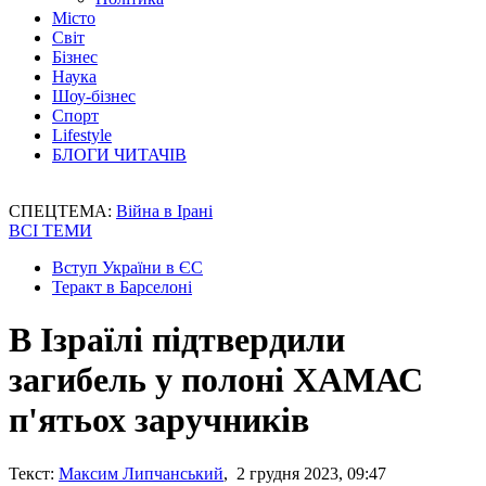
Місто
Світ
Бізнес
Наука
Шоу-бізнес
Спорт
Lifestyle
БЛОГИ ЧИТАЧІВ
СПЕЦТЕМА:
Війна в Ірані
ВСІ ТЕМИ
Вступ України в ЄС
Теракт в Барселоні
В Ізраїлі підтвердили
загибель у полоні ХАМАС
п'ятьох заручників
Текст:
Максим Липчанський
, 2 грудня 2023, 09:47