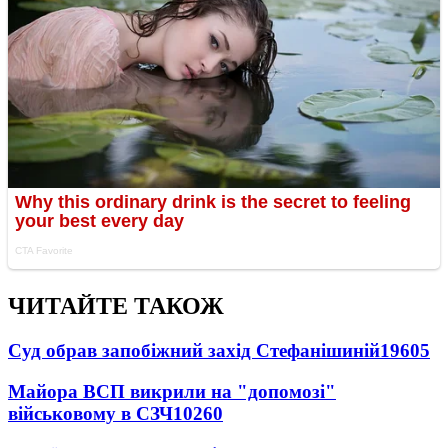
ЧИТАЙТЕ ТАКОЖ
Суд обрав запобіжний захід Стефанішиній
19605
Майора ВСП викрили на "допомозі"
військовому в СЗЧ
10260