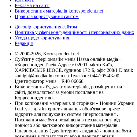
Реклама на сайті
Використання матеріалів korrespondent.net
Правила користування сайтом
Договір користування сайтом
Політика у сфері конфіденційності і персональних даних
Угода щодо користування
Редакція
© 2000-2026, Korrespondent.net
Суб'єкт у сфері онлайн-медіа Назва онлайн-медіа –
«КореспонденТ.net» Адреса: 02091, місто Київ,
ХАРКІВСЬКЕ ШОСЕ, будинок 172-Б, офіс 208/1 E-mail:
sunlight@mediadim.com.ua
Телефон: 044-205-43-00
Ідентифікатор медіа – R40-06068
Використання будь-яких матеріалів, розміщених на
сайті, дозволяється за умови посилання на
Корреспондент.net.
При копіюванні матеріалів зі сторінки « Новини України
і світу» , для інтернет - видань - обов'язкове пряме
відкрите для пошукових систем гіперпосилання .
Посилання має бути розміщена в незалежності від
повного або часткового використання матеріалів.
Гіперпосилання ( для інтернет - видань) - повинна бути
розміщена в підзаголовку або в першому абзаці