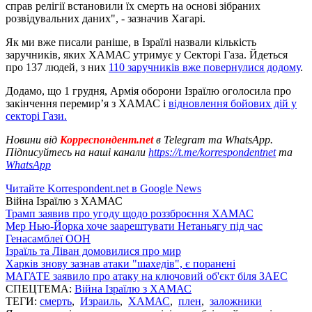
справ релігії встановили їх смерть на основі зібраних
розвідувальних даних", - зазначив Хагарі.
Як ми вже писали раніше, в Ізраїлі назвали кількість
заручників, яких ХАМАС утримує у Секторі Газа. Йдеться
про 137 людей, з них
110 заручників вже повернулися додому
.
Додамо, що 1 грудня, Армія оборони Ізраїлю оголосила про
закінчення перемир’я з ХАМАС і
відновлення бойових дій у
секторі Гази.
Новини від
Корреспондент.net
в Telegram та WhatsApp.
Підписуйтесь на наші канали
https://t.me/korrespondentnet
та
WhatsApp
Читайте Korrespondent.net в Google News
Війна Ізраїлю з ХАМАС
Трамп заявив про угоду щодо роззброєння ХАМАС
Мер Нью-Йорка хоче заарештувати Нетаньягу під час
Генасамблеї ООН
Ізраїль та Ліван домовилися про мир
Харків знову зазнав атаки "шахедів", є поранені
МАГАТЕ заявило про атаку на ключовий об'єкт біля ЗАЕС
СПЕЦТЕМА:
Війна Ізраїлю з ХАМАС
ТЕГИ:
смерть
,
Израиль
,
ХАМАС
,
плен
,
заложники