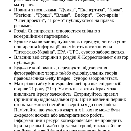
матеріалу.
Новини з позначками "Думка", "Експертиза", "Заява",
"Регіони", "Гроші", "Влада", "Вибори", "Тест-драйв",
"Спецпроекти", "Промо" публікуються на правах
реклами.
Розділ Спецпроекти створюється спільно з
комерційними партнерами.
Будь яке копіювання, публікація, передрук, чи наступне
поширення інформації, що містить посилання на
"Інтерфакс-Україна", EPA / UPG, суворо забороняється.
Власник веб-сторінки в розділі Я-Корреспондент є автор
публікації.
Будь-яке копіювання, передрук та відтворення
фотографічних творів та/або аудіовізуальних творів
правовласника Getty Images - суворо забороняється.
Матеріали сайту korrespondent.net призначені для осіб
старше 21 року (21+). Участь в азартних іграх може
викликати ігрову залежність. Дотримуйтесь правил
(принципів) відповідальної гри. При виявленні перших
ознак залежності негайно зверніться до спеціаліста.
Пам'ятайте, що участь в азартних іграх не може бути
джерелом доходів або альтернативою роботі.
Інформаційний ресурс korrespondent.net не проводить
ігри на реальні та/або віртуальні гроші, також сайт не
приймає ні в якій формі оплату ставок та інших