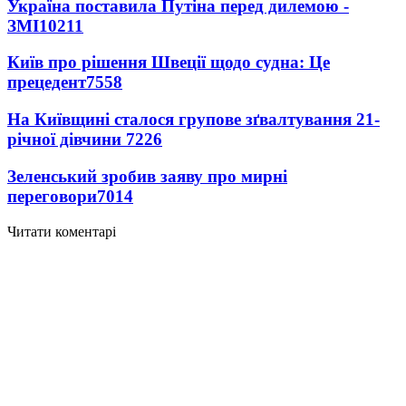
Україна поставила Путіна перед дилемою -
ЗМІ
10211
Київ про рішення Швеції щодо судна: Це
прецедент
7558
На Київщині сталося групове зґвалтування 21-
річної дівчини
7226
Зеленський зробив заяву про мирні
переговори
7014
Читати коментарі