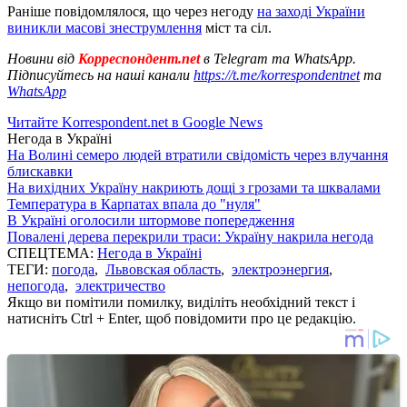
Раніше повідомлялося, що через негоду
на заході України
виникли масові знеструмлення
міст та сіл.
Новини від
Корреспондент.net
в Telegram та WhatsApp.
Підписуйтесь на наші канали
https://t.me/korrespondentnet
та
WhatsApp
Читайте Korrespondent.net в Google News
Негода в Україні
На Волині семеро людей втратили свідомість через влучання
блискавки
На вихідних Україну накриють дощі з грозами та шквалами
Температура в Карпатах впала до "нуля"
В Україні оголосили штормове попередження
Повалені дерева перекрили траси: Україну накрила негода
СПЕЦТЕМА:
Негода в Україні
ТЕГИ:
погода
,
Львовская область
,
электроэнергия
,
непогода
,
электричество
Якщо ви помітили помилку, виділіть необхідний текст і
натисніть Ctrl + Enter, щоб повідомити про це редакцію.