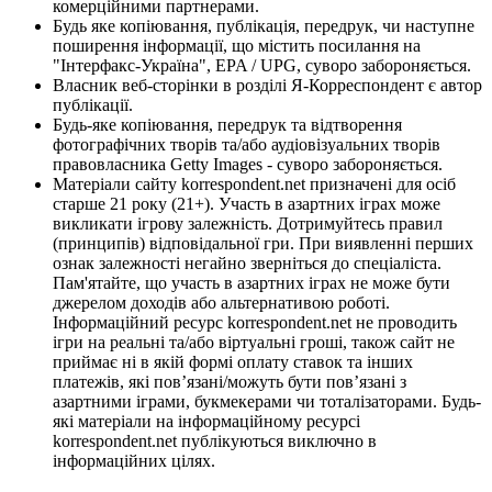
комерційними партнерами.
Будь яке копіювання, публікація, передрук, чи наступне
поширення інформації, що містить посилання на
"Інтерфакс-Україна", EPA / UPG, суворо забороняється.
Власник веб-сторінки в розділі Я-Корреспондент є автор
публікації.
Будь-яке копіювання, передрук та відтворення
фотографічних творів та/або аудіовізуальних творів
правовласника Getty Images - суворо забороняється.
Матеріали сайту korrespondent.net призначені для осіб
старше 21 року (21+). Участь в азартних іграх може
викликати ігрову залежність. Дотримуйтесь правил
(принципів) відповідальної гри. При виявленні перших
ознак залежності негайно зверніться до спеціаліста.
Пам'ятайте, що участь в азартних іграх не може бути
джерелом доходів або альтернативою роботі.
Інформаційний ресурс korrespondent.net не проводить
ігри на реальні та/або віртуальні гроші, також сайт не
приймає ні в якій формі оплату ставок та інших
платежів, які пов’язані/можуть бути пов’язані з
азартними іграми, букмекерами чи тоталізаторами. Будь-
які матеріали на інформаційному ресурсі
korrespondent.net публікуються виключно в
інформаційних цілях.