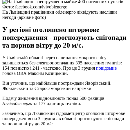
Фото: facebook.com/lvivoblenergo
На Львівщині працівники обленерго ліквідують наслідки
негоди (архівне фото)
У регіоні оголошено штормове
попередження - прогнозують снігопади
та пориви вітру до 20 м/с.
У Львівській області через налипання мокрого снігу
залишаються без електропостачання 395 населених пунктів:
154 повністю і 241 - частково. Про це 3 грудня
повідомив
голова ОВА Максим Козицький.
Він уточнив, що найбільше постраждали Яворівський,
Жовківський та Старосамбірський напрямки.
Подачу живлення відновлюють понад 500 фахівців
Львівобленерго
та 177 одиниць техніки.
Зазначимо, що Львівський гідрометцентр оголосив штормове
попередження на 3 грудня - в області прогнозують снігопади
та пориви вітру до 20 м/с.