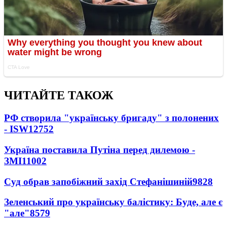
ЧИТАЙТЕ ТАКОЖ
РФ створила "українську бригаду" з полонених
- ISW
12752
Україна поставила Путіна перед дилемою -
ЗМІ
11002
Суд обрав запобіжний захід Стефанішиній
9828
Зеленський про українську балістику: Буде, але є
"але"
8579