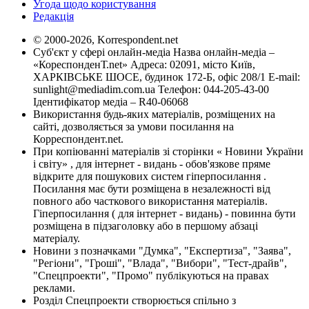
Угода щодо користування
Редакція
© 2000-2026, Korrespondent.net
Суб'єкт у сфері онлайн-медіа Назва онлайн-медіа –
«КореспонденТ.net» Адреса: 02091, місто Київ,
ХАРКІВСЬКЕ ШОСЕ, будинок 172-Б, офіс 208/1 E-mail:
sunlight@mediadim.com.ua
Телефон: 044-205-43-00
Ідентифікатор медіа – R40-06068
Використання будь-яких матеріалів, розміщених на
сайті, дозволяється за умови посилання на
Корреспондент.net.
При копіюванні матеріалів зі сторінки « Новини України
і світу» , для інтернет - видань - обов'язкове пряме
відкрите для пошукових систем гіперпосилання .
Посилання має бути розміщена в незалежності від
повного або часткового використання матеріалів.
Гіперпосилання ( для інтернет - видань) - повинна бути
розміщена в підзаголовку або в першому абзаці
матеріалу.
Новини з позначками "Думка", "Експертиза", "Заява",
"Регіони", "Гроші", "Влада", "Вибори", "Тест-драйв",
"Спецпроекти", "Промо" публікуються на правах
реклами.
Розділ Спецпроекти створюється спільно з