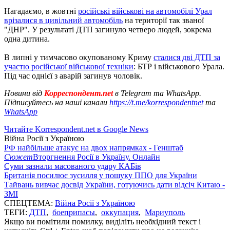
Нагадаємо, в жовтні
російські військові на автомобілі Урал
врізалися в цивільний автомобіль
на території так званої
"ДНР". У результаті ДТП загинуло четверо людей, зокрема
одна дитина.
В липні у тимчасово окупованому Криму
сталися дві ДТП за
участю російської військової техніки
: БТР і військового Урала.
Під час однієї з аварій загинув чоловік.
Новини від
Корреспондент.net
в Telegram та WhatsApp.
Підписуйтесь на наші канали
https://t.me/korrespondentnet
та
WhatsApp
Читайте Korrespondent.net в Google News
Війна Росії з Україною
РФ найбільше атакує на двох напрямках - Генштаб
Сюжет
Вторгнення Росії в Україну. Онлайн
Суми зазнали масованого удару КАБів
Британія посилює зусилля у пошуку ППО для України
Тайвань вивчає досвід України, готуючись дати відсіч Китаю -
ЗМІ
СПЕЦТЕМА:
Війна Росії з Україною
ТЕГИ:
ДТП
,
боеприпасы
,
оккупация
,
Мариуполь
Якщо ви помітили помилку, виділіть необхідний текст і