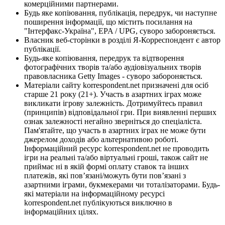
комерційними партнерами.
Будь яке копіювання, публікація, передрук, чи наступне
поширення інформації, що містить посилання на
"Інтерфакс-Україна", EPA / UPG, суворо забороняється.
Власник веб-сторінки в розділі Я-Корреспондент є автор
публікації.
Будь-яке копіювання, передрук та відтворення
фотографічних творів та/або аудіовізуальних творів
правовласника Getty Images - суворо забороняється.
Матеріали сайту korrespondent.net призначені для осіб
старше 21 року (21+). Участь в азартних іграх може
викликати ігрову залежність. Дотримуйтесь правил
(принципів) відповідальної гри. При виявленні перших
ознак залежності негайно зверніться до спеціаліста.
Пам'ятайте, що участь в азартних іграх не може бути
джерелом доходів або альтернативою роботі.
Інформаційний ресурс korrespondent.net не проводить
ігри на реальні та/або віртуальні гроші, також сайт не
приймає ні в якій формі оплату ставок та інших
платежів, які пов’язані/можуть бути пов’язані з
азартними іграми, букмекерами чи тоталізаторами. Будь-
які матеріали на інформаційному ресурсі
korrespondent.net публікуються виключно в
інформаційних цілях.