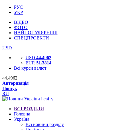
РУС
УКР
ВІДЕО
ФОТО
НАЙПОПУЛЯРНІШІ
СПЕЦПРОЕКТИ
USD
USD
44.4962
EUR
51.3814
Всі курси валют
44.4962
Авторизація
Пошук
RU
ВСІ РОЗДІЛИ
Головна
Україна
Всі новини розділу
Політика