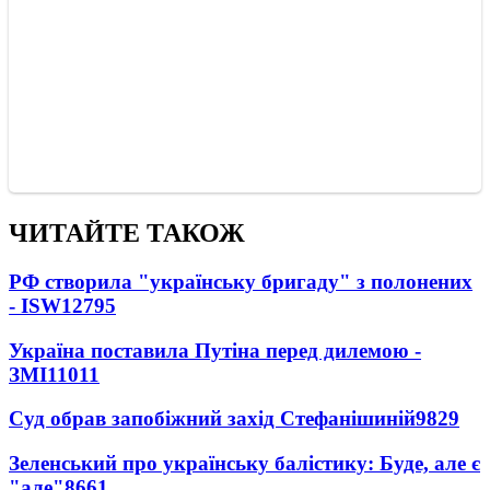
ЧИТАЙТЕ ТАКОЖ
РФ створила "українську бригаду" з полонених
- ISW
12795
Україна поставила Путіна перед дилемою -
ЗМІ
11011
Суд обрав запобіжний захід Стефанішиній
9829
Зеленський про українську балістику: Буде, але є
"але"
8661