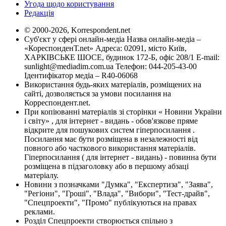
Угода щодо користування
Редакція
© 2000-2026, Korrespondent.net
Суб'єкт у сфері онлайн-медіа Назва онлайн-медіа –
«КореспонденТ.net» Адреса: 02091, місто Київ,
ХАРКІВСЬКЕ ШОСЕ, будинок 172-Б, офіс 208/1 E-mail:
sunlight@mediadim.com.ua
Телефон: 044-205-43-00
Ідентифікатор медіа – R40-06068
Використання будь-яких матеріалів, розміщених на
сайті, дозволяється за умови посилання на
Корреспондент.net.
При копіюванні матеріалів зі сторінки « Новини України
і світу» , для інтернет - видань - обов'язкове пряме
відкрите для пошукових систем гіперпосилання .
Посилання має бути розміщена в незалежності від
повного або часткового використання матеріалів.
Гіперпосилання ( для інтернет - видань) - повинна бути
розміщена в підзаголовку або в першому абзаці
матеріалу.
Новини з позначками "Думка", "Експертиза", "Заява",
"Регіони", "Гроші", "Влада", "Вибори", "Тест-драйв",
"Спецпроекти", "Промо" публікуються на правах
реклами.
Розділ Спецпроекти створюється спільно з