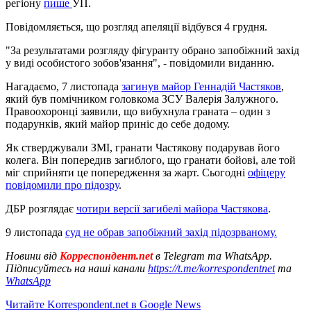
регіону
пише
УП.
Повідомляється, що розгляд апеляції відбувся 4 грудня.
"За результатами розгляду фігуранту обрано запобіжний захід
у виді особистого зобов'язання", - повідомили виданню.
Нагадаємо, 7 листопада
загинув майор Геннадій Частяков
,
який був помічником головкома ЗСУ Валерія Залужного.
Правоохоронці заявили, що вибухнула граната – один з
подарунків, який майор приніс до себе додому.
Як стверджували ЗМІ, гранати Частякову подарував його
колега. Він попередив загиблого, що гранати бойові, але той
міг сприйняти це попередження за жарт. Сьогодні
офіцеру
повідомили про підозру
.
ДБР розглядає
чотири версії загибелі майора Частякова
.
9 листопада
суд не обрав запобіжний захід підозрваному.
Новини від
Корреспондент.net
в Telegram та WhatsApp.
Підписуйтесь на наші канали
https://t.me/korrespondentnet
та
WhatsApp
Читайте Korrespondent.net в Google News