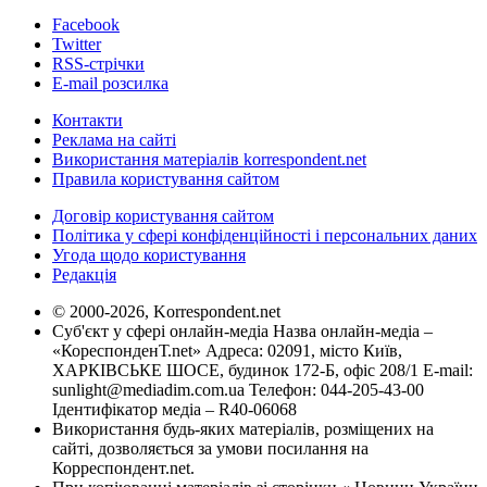
Facebook
Twitter
RSS-стрічки
E-mail розсилка
Контакти
Реклама на сайті
Використання матеріалів korrespondent.net
Правила користування сайтом
Договір користування сайтом
Політика у сфері конфіденційності і персональних даних
Угода щодо користування
Редакція
© 2000-2026, Korrespondent.net
Суб'єкт у сфері онлайн-медіа Назва онлайн-медіа –
«КореспонденТ.net» Адреса: 02091, місто Київ,
ХАРКІВСЬКЕ ШОСЕ, будинок 172-Б, офіс 208/1 E-mail:
sunlight@mediadim.com.ua
Телефон: 044-205-43-00
Ідентифікатор медіа – R40-06068
Використання будь-яких матеріалів, розміщених на
сайті, дозволяється за умови посилання на
Корреспондент.net.