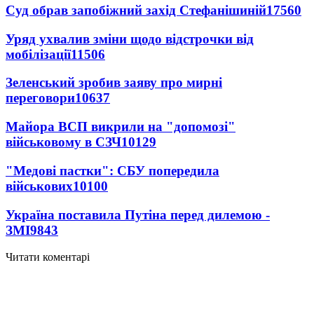
Суд обрав запобіжний захід Стефанішиній
17560
Уряд ухвалив зміни щодо відстрочки від
мобілізації
11506
Зеленський зробив заяву про мирні
переговори
10637
Майора ВСП викрили на "допомозі"
військовому в СЗЧ
10129
"Медові пастки": СБУ попередила
військових
10100
Україна поставила Путіна перед дилемою -
ЗМІ
9843
Читати коментарі