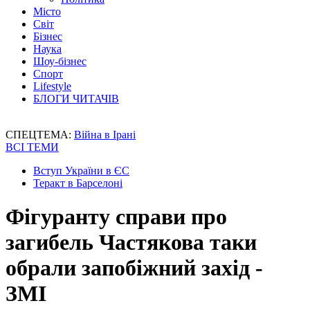
Місто
Світ
Бізнес
Наука
Шоу-бізнес
Спорт
Lifestyle
БЛОГИ ЧИТАЧІВ
СПЕЦТЕМА:
Війна в Ірані
ВСІ ТЕМИ
Вступ України в ЄС
Теракт в Барселоні
Фігуранту справи про
загибель Частякова таки
обрали запобіжний захід -
ЗМІ