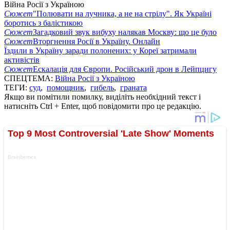
Війна Росії з Україною
Сюжет
"Полювати на лучника, а не на стрілу". Як Україні
боротись з балістикою
Сюжет
Загадковий звук вибуху налякав Москву: що це було
Сюжет
Вторгнення Росії в Україну. Онлайн
Їздили в Україну заради полонених: у Кореї затримали
активістів
Сюжет
Ескалація для Європи. Російський дрон в Лейпцигу
СПЕЦТЕМА:
Війна Росії з Україною
ТЕГИ:
суд
,
помощник
,
гибель
,
граната
Якщо ви помітили помилку, виділіть необхідний текст і
натисніть Ctrl + Enter, щоб повідомити про це редакцію.