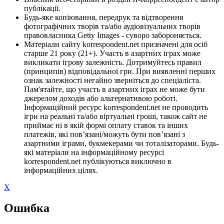
публікації.
Будь-яке копіювання, передрук та відтворення
фотографічних творів та/або аудіовізуальних творів
правовласника Getty Images - суворо забороняється.
Матеріали сайту korrespondent.net призначені для осіб
старше 21 року (21+). Участь в азартних іграх може
викликати ігрову залежність. Дотримуйтесь правил
(принципів) відповідальної гри. При виявленні перших
ознак залежності негайно зверніться до спеціаліста.
Пам'ятайте, що участь в азартних іграх не може бути
джерелом доходів або альтернативою роботі.
Інформаційний ресурс korrespondent.net не проводить
ігри на реальні та/або віртуальні гроші, також сайт не
приймає ні в якій формі оплату ставок та інших
платежів, які пов’язані/можуть бути пов’язані з
азартними іграми, букмекерами чи тоталізаторами. Будь-
які матеріали на інформаційному ресурсі
korrespondent.net публікуються виключно в
інформаційних цілях.
X
Ошибка