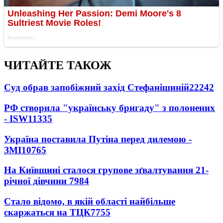
ЧИТАЙТЕ ТАКОЖ
Суд обрав запобіжний захід Стефанішиній
22242
РФ створила "українську бригаду" з полонених
- ISW
11335
Україна поставила Путіна перед дилемою -
ЗМІ
10765
На Київщині сталося групове зґвалтування 21-
річної дівчини
7984
Стало відомо, в якій області найбільше
скаржаться на ТЦК
7755