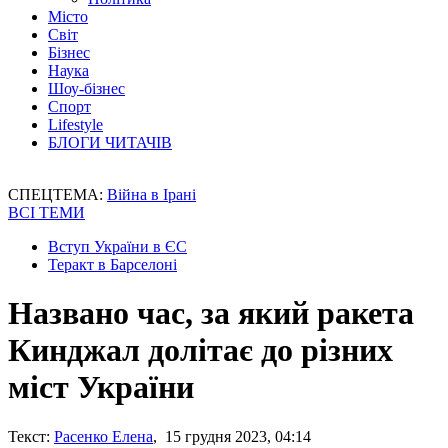
Місто
Світ
Бізнес
Наука
Шоу-бізнес
Спорт
Lifestyle
БЛОГИ ЧИТАЧІВ
СПЕЦТЕМА:
Війна в Ірані
ВСІ ТЕМИ
Вступ України в ЄС
Теракт в Барселоні
Названо час, за який ракета
Кинджал долітає до різних
міст України
Текст:
Расенко Елена
, 15 грудня 2023, 04:14