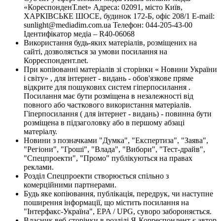
«КореспонденТ.net» Адреса: 02091, місто Київ,
ХАРКІВСЬКЕ ШОСЕ, будинок 172-Б, офіс 208/1 E-mail:
sunlight@mediadim.com.ua
Телефон: 044-205-43-00
Ідентифікатор медіа – R40-06068
Використання будь-яких матеріалів, розміщених на
сайті, дозволяється за умови посилання на
Корреспондент.net.
При копіюванні матеріалів зі сторінки « Новини України
і світу» , для інтернет - видань - обов'язкове пряме
відкрите для пошукових систем гіперпосилання .
Посилання має бути розміщена в незалежності від
повного або часткового використання матеріалів.
Гіперпосилання ( для інтернет - видань) - повинна бути
розміщена в підзаголовку або в першому абзаці
матеріалу.
Новини з позначками "Думка", "Експертиза", "Заява",
"Регіони", "Гроші", "Влада", "Вибори", "Тест-драйв",
"Спецпроекти", "Промо" публікуються на правах
реклами.
Розділ Спецпроекти створюється спільно з
комерційними партнерами.
Будь яке копіювання, публікація, передрук, чи наступне
поширення інформації, що містить посилання на
"Інтерфакс-Україна", EPA / UPG, суворо забороняється.
Власник веб-сторінки в розділі Я-Корреспондент є автор