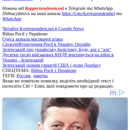
Новини від
Корреспондент.net
в Telegram та WhatsApp.
Підписуйтесь на наші канали
https://t.me/korrespondentnet
та
WhatsApp
Читайте Korrespondent.net в Google News
Війна Росії з Україною
Одеса зазнала масованої атаки
Сюжет
Вторгнення Росії в Україну. Онлайн
Зеленський про українську балістику: Буде, але є "але"
Десятки тисяч військових КНДР вчитимуться на війні в
Україні - Зеленський
Зеленський оцінив гарантії США і долю Донбасу
СПЕЦТЕМА:
Війна Росії з Україною
ТЕГИ:
Россия
,
ракеты
Якщо ви помітили помилку, виділіть необхідний текст і
натисніть Ctrl + Enter, щоб повідомити про це редакцію.