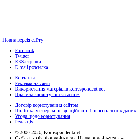
Повна версія сайту
Facebook
Twitter
RSS-стрічки
E-mail розсилка
Контакти
Реклама на сайті
Використання матеріалів korrespondent.net
Правила користування сайтом
Договір користування сайтом
Політика у сфері конфіденційності і персональних даних
Угода щодо користування
Редакція
© 2000-2026, Korrespondent.net
Суб'єкт у сфері онлайн-медіа Назва онлайн-медіа –