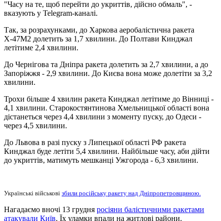
"Часу на те, щоб перейти до укриттів, дійсно обмаль", -
вказують у Telegram-каналі.
Так, за розрахунками, до Харкова аеробалістична ракета
Х-47М2 долетить за 1,7 хвилини. До Полтави Кинджал
летітиме 2,4 хвилини.
До Чернігова та Дніпра ракета долетить за 2,7 хвилини, а до
Запоріжжя - 2,9 хвилини. До Києва вона може долетіти за 3,2
хвилини.
Трохи більше 4 хвилин ракета Кинджал летітиме до Вінниці -
4,1 хвилини. Старокостянтинова Хмельницької області вона
дістанеться через 4,4 хвилини з моменту пуску, до Одеси -
через 4,5 хвилини.
До Львова в разі пуску з Липецької області РФ ракета
Кинджал буде летіти 5,4 хвилини. Найбільше часу, аби дійти
до укриттів, матимуть мешканці Ужгорода - 6,3 хвилини.
Українські військові
збили російську ракету над Дніпропетровщиною.
Нагадаємо вночі 13 грудня
росіяни балістичними ракетами
атакували Київ
. Їх уламки впали на житлові райони.