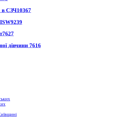
 в СЗЧ
10367
 ISW
9239
т
7627
ної дівчини
7616
ких
Київщині