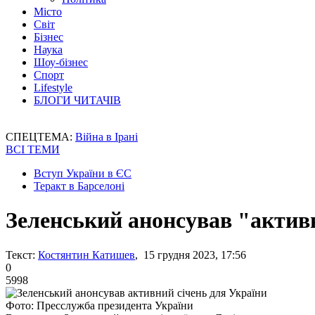
Місто
Світ
Бізнес
Наука
Шоу-бізнес
Спорт
Lifestyle
БЛОГИ ЧИТАЧІВ
СПЕЦТЕМА:
Війна в Ірані
ВСІ ТЕМИ
Вступ України в ЄС
Теракт в Барселоні
Зеленський анонсував "актив
Текст:
Костянтин Катишев
, 15 грудня 2023, 17:56
0
5998
Фото: Пресслужба президента України