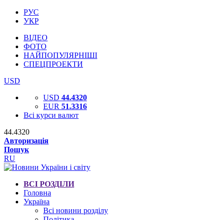
РУС
УКР
ВІДЕО
ФОТО
НАЙПОПУЛЯРНІШІ
СПЕЦПРОЕКТИ
USD
USD
44.4320
EUR
51.3316
Всі курси валют
44.4320
Авторизація
Пошук
RU
ВСІ РОЗДІЛИ
Головна
Україна
Всі новини розділу
Політика