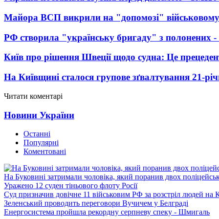
Майора ВСП викрили на "допомозі" військовому
РФ створила "українську бригаду" з полонених -
Київ про рішення Швеції щодо судна: Це прецеден
На Київщині сталося групове зґвалтування 21-річ
Читати коментарі
Новини України
Останні
Популярні
Коментовані
На Буковині затримали чоловіка, який поранив двох поліцейсь
Уражено 12 суден тіньового флоту Росії
Суд призначив довічне 11 військовим РФ за розстріл людей на 
Зеленський проводить переговори Вучичем у Белграді
Енергосистема пройшла рекордну серпневу спеку - Шмигаль