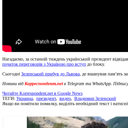
Нагадаємо, за останній тиждень український президент відвіда
початок переговорів з Україною про вступ
до блоку.
Сьогодні
Зеленський прибув до Львова
, де вшанував пам’ять за
Новини від
Корреспондент.net
в Telegram та WhatsApp. Підпис
Читайте Korrespondent.net в Google News
ТЕГИ:
Украина
,
президент
,
видео
,
Владимир Зеленский
Якщо ви помітили помилку, виділіть необхідний текст і натисніт