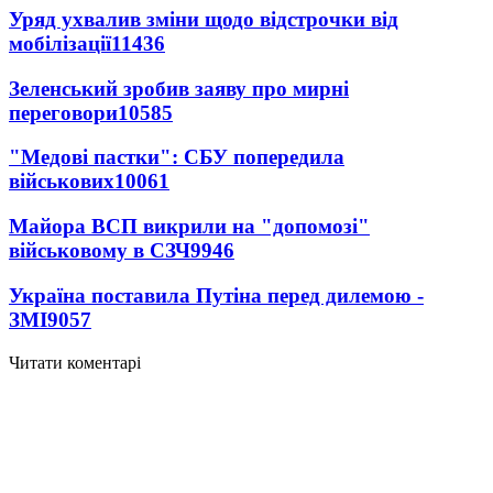
Уряд ухвалив зміни щодо відстрочки від
мобілізації
11436
Зеленський зробив заяву про мирні
переговори
10585
"Медові пастки": СБУ попередила
військових
10061
Майора ВСП викрили на "допомозі"
військовому в СЗЧ
9946
Україна поставила Путіна перед дилемою -
ЗМІ
9057
Читати коментарі