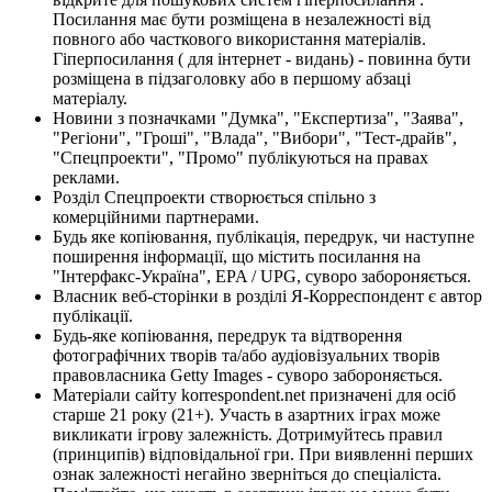
Посилання має бути розміщена в незалежності від
повного або часткового використання матеріалів.
Гіперпосилання ( для інтернет - видань) - повинна бути
розміщена в підзаголовку або в першому абзаці
матеріалу.
Новини з позначками "Думка", "Експертиза", "Заява",
"Регіони", "Гроші", "Влада", "Вибори", "Тест-драйв",
"Спецпроекти", "Промо" публікуються на правах
реклами.
Розділ Спецпроекти створюється спільно з
комерційними партнерами.
Будь яке копіювання, публікація, передрук, чи наступне
поширення інформації, що містить посилання на
"Інтерфакс-Україна", EPA / UPG, суворо забороняється.
Власник веб-сторінки в розділі Я-Корреспондент є автор
публікації.
Будь-яке копіювання, передрук та відтворення
фотографічних творів та/або аудіовізуальних творів
правовласника Getty Images - суворо забороняється.
Матеріали сайту korrespondent.net призначені для осіб
старше 21 року (21+). Участь в азартних іграх може
викликати ігрову залежність. Дотримуйтесь правил
(принципів) відповідальної гри. При виявленні перших
ознак залежності негайно зверніться до спеціаліста.