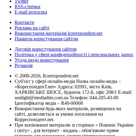
Twitter
RSS-стрічки
E-mail розсилка
Контакти
Реклама на сайті
Використання матеріалів korrespondent.net
Правила користування сайтом
Договір користування сайтом
Політика у сфері конфіденційності і персональних даних
Угода щодо користування
Редакція
© 2000-2026, Korrespondent.net
Суб'єкт у сфері онлайн-медіа Назва онлайн-медіа –
«КореспонденТ.net» Адреса: 02091, місто Київ,
ХАРКІВСЬКЕ ШОСЕ, будинок 172-Б, офіс 208/1 E-mail:
sunlight@mediadim.com.ua
Телефон: 044-205-43-00
Ідентифікатор медіа – R40-06068
Використання будь-яких матеріалів, розміщених на
сайті, дозволяється за умови посилання на
Корреспондент.net.
При копіюванні матеріалів зі сторінки « Новини України
і світу» , для інтернет - видань - обов'язкове пряме
відкрите для пошукових систем гіперпосилання .