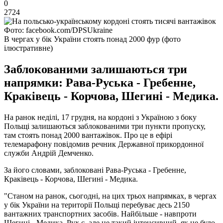
0
2724
Фото: facebook.com/DPSUkraine
В чергах у бік України стоять понад 2000 фур (фото
ілюстративне)
Заблокованими залишаються три
напрямки: Рава-Руська - Гребенне,
Краківець - Корчова, Шегині - Медика.
На ранок неділі, 17 грудня, на кордоні з Україною з боку
Польщі залишаються заблокованими три пункти пропуску,
там стоять понад 2000 вантажівок. Про це в ефірі
телемарафону повідомив речник Державної прикордонної
служби Андрій Демченко.
За його словами, заблоковані Рава-Руська - Гребенне,
Краківець - Корчова, Шегині - Медика.
"Станом на ранок, сьогодні, на цих трьох напрямках, в чергах
у бік України на території Польщі перебуває десь 2150
вантажних транспортних засобів. Найбільше - навпроти
Шегині - Медика. Рух є, але не такий інтенсивний, як це було