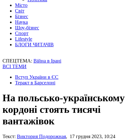
Місто
Світ
Бізнес
Наука
Шоу-бізнес
Спорт
Lifestyle
БЛОГИ ЧИТАЧІВ
СПЕЦТЕМА:
Війна в Ірані
ВСІ ТЕМИ
Вступ України в ЄС
Теракт в Барселоні
На польсько-українському
кордоні стоять тисячі
вантажівок
Текст:
Виктория Подорожная
, 17 грудня 2023, 10:24