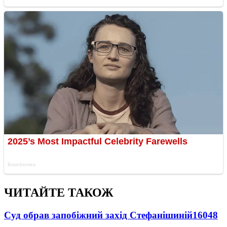
ЧИТАЙТЕ ТАКОЖ
Суд обрав запобіжний захід Стефанішиній
16048