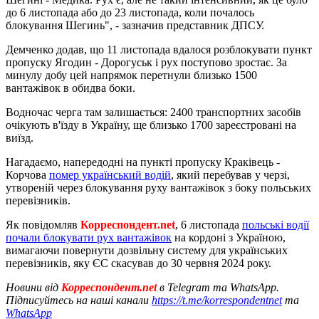
до 6 листопада або до 23 листопада, коли почалось
блокування Шегинь", - зазначив представник ДПСУ.
Демченко додав, що 11 листопада вдалося розблокувати пункт
пропуску Ягодин - Дорогуськ і рух поступово зростає. За
минулу добу цей напрямок перетнули близько 1500
вантажівок в обидва боки.
Водночас черга там залишається: 2400 транспортних засобів
очікують в'їзду в Україну, ще близько 1700 зареєстровані на
виїзд.
Нагадаємо, напередодні на пункті пропуску Краківець -
Корчова
помер український водій
, який перебував у черзі,
утвореній через блокування руху вантажівок з боку польських
перевізників.
Як повідомляв
Корреспондент.net
, 6 листопада
польські водії
почали блокувати рух вантажівок
на кордоні з Україною,
вимагаючи повернути дозвільну систему для українських
перевізників, яку ЄС скасував до 30 червня 2024 року.
Новини від
Корреспондент.net
в Telegram та WhatsApp.
Підписуйтесь на наші канали
https://t.me/korrespondentnet
та
WhatsApp