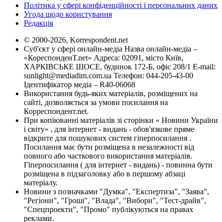
Політика у сфері конфіденційності і персональних даних
Угода щодо користування
Редакція
© 2000-2026, Korrespondent.net
Суб'єкт у сфері онлайн-медіа Назва онлайн-медіа –
«КореспонденТ.net» Адреса: 02091, місто Київ,
ХАРКІВСЬКЕ ШОСЕ, будинок 172-Б, офіс 208/1 E-mail:
sunlight@mediadim.com.ua
Телефон: 044-205-43-00
Ідентифікатор медіа – R40-06068
Використання будь-яких матеріалів, розміщених на
сайті, дозволяється за умови посилання на
Корреспондент.net.
При копіюванні матеріалів зі сторінки « Новини України
і світу» , для інтернет - видань - обов'язкове пряме
відкрите для пошукових систем гіперпосилання .
Посилання має бути розміщена в незалежності від
повного або часткового використання матеріалів.
Гіперпосилання ( для інтернет - видань) - повинна бути
розміщена в підзаголовку або в першому абзаці
матеріалу.
Новини з позначками "Думка", "Експертиза", "Заява",
"Регіони", "Гроші", "Влада", "Вибори", "Тест-драйв",
"Спецпроекти", "Промо" публікуються на правах
реклами.