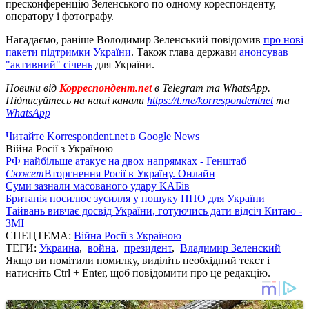
пресконференцію Зеленського по одному кореспонденту,
оператору і фотографу.
Нагадаємо, раніше Володимир Зеленський повідомив
про нові
пакети підтримки України
. Також глава держави
анонсував
"активний" січень
для України.
Новини від
Корреспондент.net
в Telegram та WhatsApp.
Підписуйтесь на наші канали
https://t.me/korrespondentnet
та
WhatsApp
Читайте Korrespondent.net в Google News
Війна Росії з Україною
РФ найбільше атакує на двох напрямках - Генштаб
Сюжет
Вторгнення Росії в Україну. Онлайн
Суми зазнали масованого удару КАБів
Британія посилює зусилля у пошуку ППО для України
Тайвань вивчає досвід України, готуючись дати відсіч Китаю -
ЗМІ
СПЕЦТЕМА:
Війна Росії з Україною
ТЕГИ:
Украина
,
война
,
президент
,
Владимир Зеленский
Якщо ви помітили помилку, виділіть необхідний текст і
натисніть Ctrl + Enter, щоб повідомити про це редакцію.