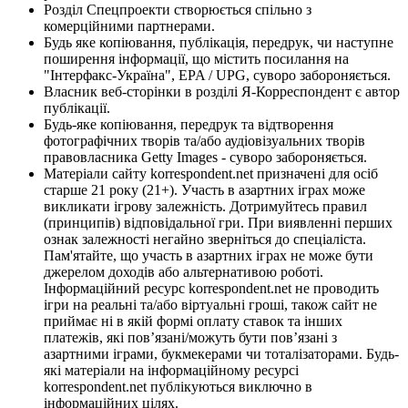
Розділ Спецпроекти створюється спільно з
комерційними партнерами.
Будь яке копіювання, публікація, передрук, чи наступне
поширення інформації, що містить посилання на
"Інтерфакс-Україна", EPA / UPG, суворо забороняється.
Власник веб-сторінки в розділі Я-Корреспондент є автор
публікації.
Будь-яке копіювання, передрук та відтворення
фотографічних творів та/або аудіовізуальних творів
правовласника Getty Images - суворо забороняється.
Матеріали сайту korrespondent.net призначені для осіб
старше 21 року (21+). Участь в азартних іграх може
викликати ігрову залежність. Дотримуйтесь правил
(принципів) відповідальної гри. При виявленні перших
ознак залежності негайно зверніться до спеціаліста.
Пам'ятайте, що участь в азартних іграх не може бути
джерелом доходів або альтернативою роботі.
Інформаційний ресурс korrespondent.net не проводить
ігри на реальні та/або віртуальні гроші, також сайт не
приймає ні в якій формі оплату ставок та інших
платежів, які пов’язані/можуть бути пов’язані з
азартними іграми, букмекерами чи тоталізаторами. Будь-
які матеріали на інформаційному ресурсі
korrespondent.net публікуються виключно в
інформаційних цілях.