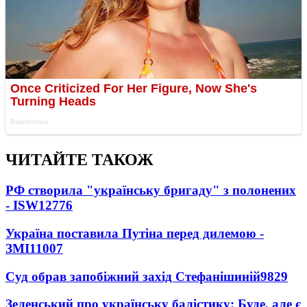
ЧИТАЙТЕ ТАКОЖ
РФ створила "українську бригаду" з полонених
- ISW
12776
Україна поставила Путіна перед дилемою -
ЗМІ
11007
Суд обрав запобіжний захід Стефанішиній
9829
Зеленський про українську балістику: Буде, але є