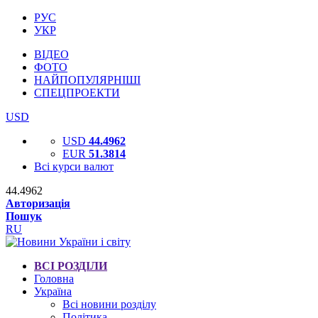
РУС
УКР
ВІДЕО
ФОТО
НАЙПОПУЛЯРНІШІ
СПЕЦПРОЕКТИ
USD
USD
44.4962
EUR
51.3814
Всі курси валют
44.4962
Авторизація
Пошук
RU
ВСІ РОЗДІЛИ
Головна
Україна
Всі новини розділу
Політика