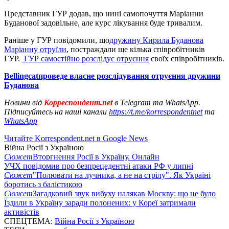
Представник ГУР додав, що нині самопочуття Маріанни
Буданової задовільне, але курс лікування буде тривалим.
Раніше у ГУР повідомили, що
дружину Кирила Буданова
Маріанну отруїли
, постраждали ще кілька співробітників
ГУР.
ГУР самостійно розслідує отруєння
своїх співробітників.
Bellingcatпроведе власне розслідування отруєння дружини
Буданова
Новини від
Корреспондент.net
в Telegram та WhatsApp.
Підписуйтесь на наші канали
https://t.me/korrespondentnet
та
WhatsApp
Читайте Korrespondent.net в Google News
Війна Росії з Україною
Сюжет
Вторгнення Росії в Україну. Онлайн
УЧХ повідомив про безпрецедентні атаки РФ у липні
Сюжет
"Полювати на лучника, а не на стрілу". Як Україні
боротись з балістикою
Сюжет
Загадковий звук вибуху налякав Москву: що це було
Їздили в Україну заради полонених: у Кореї затримали
активістів
СПЕЦТЕМА:
Війна Росії з Україною