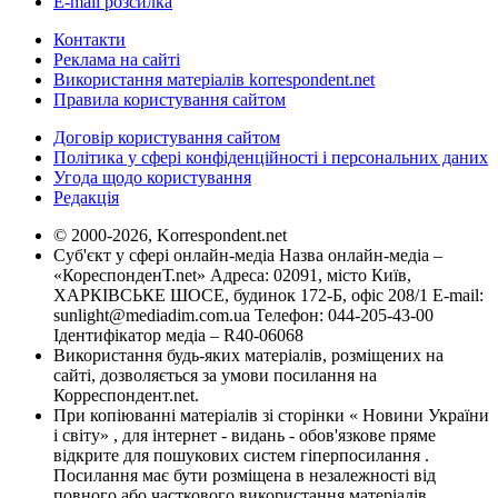
E-mail розсилка
Контакти
Реклама на сайті
Використання матеріалів korrespondent.net
Правила користування сайтом
Договір користування сайтом
Політика у сфері конфіденційності і персональних даних
Угода щодо користування
Редакція
© 2000-2026, Korrespondent.net
Суб'єкт у сфері онлайн-медіа Назва онлайн-медіа –
«КореспонденТ.net» Адреса: 02091, місто Київ,
ХАРКІВСЬКЕ ШОСЕ, будинок 172-Б, офіс 208/1 E-mail:
sunlight@mediadim.com.ua
Телефон: 044-205-43-00
Ідентифікатор медіа – R40-06068
Використання будь-яких матеріалів, розміщених на
сайті, дозволяється за умови посилання на
Корреспондент.net.
При копіюванні матеріалів зі сторінки « Новини України
і світу» , для інтернет - видань - обов'язкове пряме
відкрите для пошукових систем гіперпосилання .
Посилання має бути розміщена в незалежності від
повного або часткового використання матеріалів.