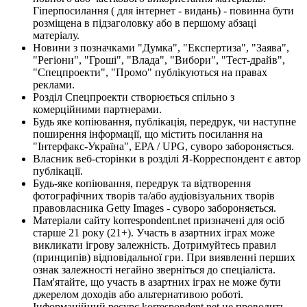
Гіперпосилання ( для інтернет - видань) - повинна бути
розміщена в підзаголовку або в першому абзаці
матеріалу.
Новини з позначками "Думка", "Експертиза", "Заява",
"Регіони", "Гроші", "Влада", "Вибори", "Тест-драйв",
"Спецпроекти", "Промо" публікуються на правах
реклами.
Розділ Спецпроекти створюється спільно з
комерційними партнерами.
Будь яке копіювання, публікація, передрук, чи наступне
поширення інформації, що містить посилання на
"Інтерфакс-Україна", EPA / UPG, суворо забороняється.
Власник веб-сторінки в розділі Я-Корреспондент є автор
публікації.
Будь-яке копіювання, передрук та відтворення
фотографічних творів та/або аудіовізуальних творів
правовласника Getty Images - суворо забороняється.
Матеріали сайту korrespondent.net призначені для осіб
старше 21 року (21+). Участь в азартних іграх може
викликати ігрову залежність. Дотримуйтесь правил
(принципів) відповідальної гри. При виявленні перших
ознак залежності негайно зверніться до спеціаліста.
Пам'ятайте, що участь в азартних іграх не може бути
джерелом доходів або альтернативою роботі.
Інформаційний ресурс korrespondent.net не проводить