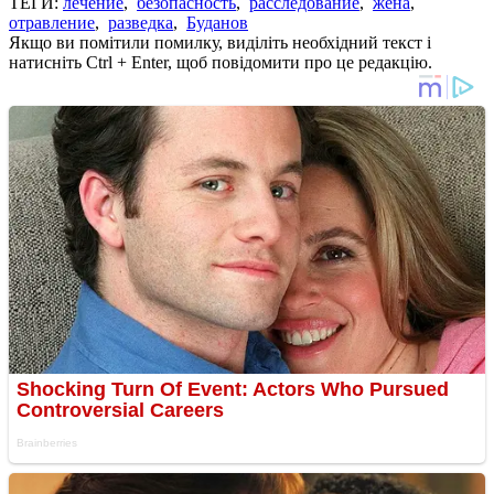
ТЕГИ:
лечение
,
безопасность
,
расследование
,
жена
,
отравление
,
разведка
,
Буданов
Якщо ви помітили помилку, виділіть необхідний текст і
натисніть Ctrl + Enter, щоб повідомити про це редакцію.