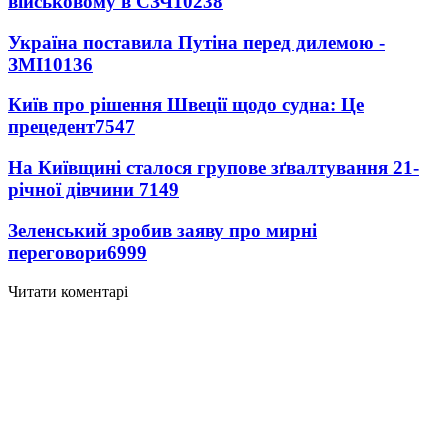
військовому в СЗЧ
10238
Україна поставила Путіна перед дилемою -
ЗМІ
10136
Київ про рішення Швеції щодо судна: Це
прецедент
7547
На Київщині сталося групове зґвалтування 21-
річної дівчини
7149
Зеленський зробив заяву про мирні
переговори
6999
Читати коментарі