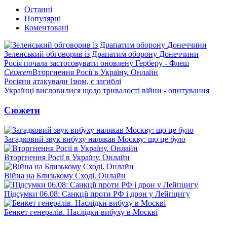
Останні
Популярні
Коментовані
Зеленський обговорив із Драпатим оборону Донеччини
Росія почала застосовувати оновлену Герберу - Флеш
Сюжет
Вторгнення Росії в Україну. Онлайн
Росіяни атакували Ізюм, є загиблі
Українці висловилися щодо тривалості війни - опитування
Сюжети
Загадковий звук вибуху налякав Москву: що це було
Вторгнення Росії в Україну. Онлайн
Війна на Близькому Сході. Онлайн
Підсумки 06.08: Санкції проти РФ і дрон у Лейпцигу
Бенкет генералів. Наслідки вибуху в Москві