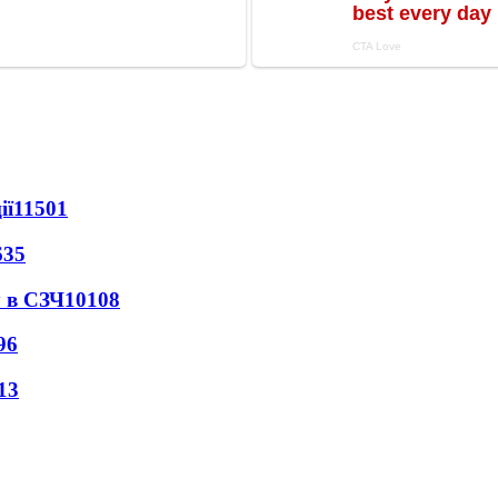
ії
11501
635
 в СЗЧ
10108
96
13