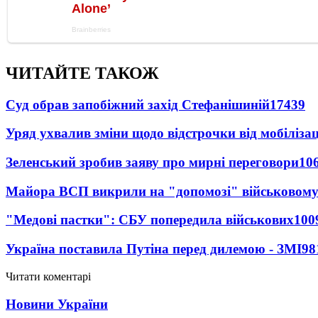
ЧИТАЙТЕ ТАКОЖ
Суд обрав запобіжний захід Стефанішиній
17439
Уряд ухвалив зміни щодо відстрочки від мобілізац
Зеленський зробив заяву про мирні переговори
10
Майора ВСП викрили на "допомозі" військовому
"Медові пастки": СБУ попередила військових
100
Україна поставила Путіна перед дилемою - ЗМІ
98
Читати коментарі
Новини України