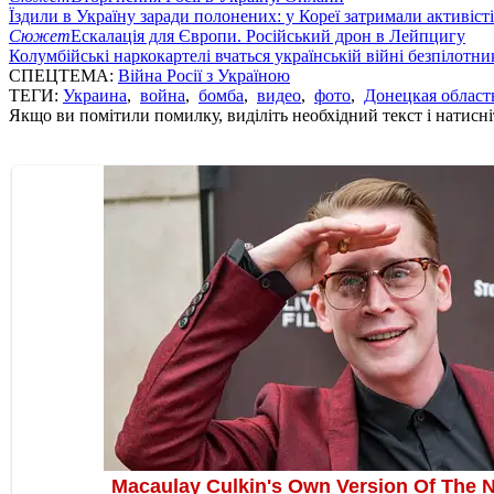
Їздили в Україну заради полонених: у Кореї затримали активіст
Сюжет
Ескалація для Європи. Російський дрон в Лейпцигу
Колумбійські наркокартелі вчаться українській війні безпілотни
СПЕЦТЕМА:
Війна Росії з Україною
ТЕГИ:
Украина
,
война
,
бомба
,
видео
,
фото
,
Донецкая област
Якщо ви помітили помилку, виділіть необхідний текст і натисніт