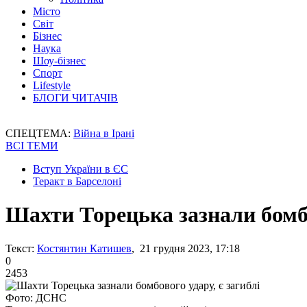
Місто
Світ
Бізнес
Наука
Шоу-бізнес
Спорт
Lifestyle
БЛОГИ ЧИТАЧІВ
СПЕЦТЕМА:
Війна в Ірані
ВСІ ТЕМИ
Вступ України в ЄС
Теракт в Барселоні
Шахти Торецька зазнали бомбо
Текст:
Костянтин Катишев
, 21 грудня 2023, 17:18
0
2453
Фото: ДСНС