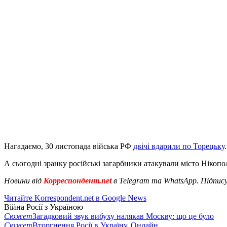
Нагадаємо, 30 листопада війська РФ
двічі вдарили по Торецьку
А сьогодні зранку російські загарбники атакували місто Нікопо
Новини від
Корреспондент.net
в Telegram та WhatsApp. Підпис
Читайте Korrespondent.net в Google News
Війна Росії з Україною
Сюжет
Загадковий звук вибуху налякав Москву: що це було
Сюжет
Вторгнення Росії в Україну. Онлайн