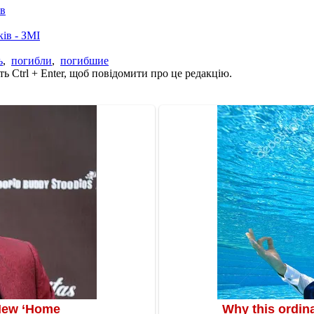
ів
ків - ЗМІ
ь
,
погибли
,
погибшие
ь Ctrl + Enter, щоб повідомити про це редакцію.