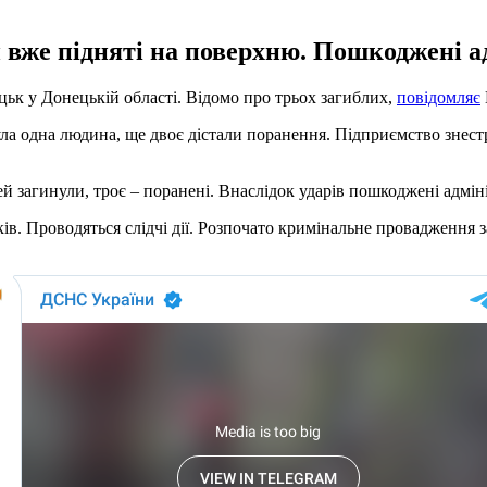
 вже підняті на поверхню. Пошкоджені ад
цьк у Донецькій області. Відомо про трьох загиблих,
повідомляє
ула одна людина, ще двоє дістали поранення. Підприємство знест
 загинули, троє – поранені. Внаслідок ударів пошкоджені адміні
оків. Проводяться слідчі дії. Розпочато кримінальне провадження з