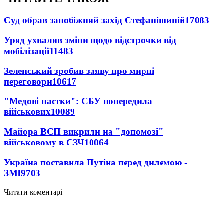
Суд обрав запобіжний захід Стефанішиній
17083
Уряд ухвалив зміни щодо відстрочки від
мобілізації
11483
Зеленський зробив заяву про мирні
переговори
10617
"Медові пастки": СБУ попередила
військових
10089
Майора ВСП викрили на "допомозі"
військовому в СЗЧ
10064
Україна поставила Путіна перед дилемою -
ЗМІ
9703
Читати коментарі