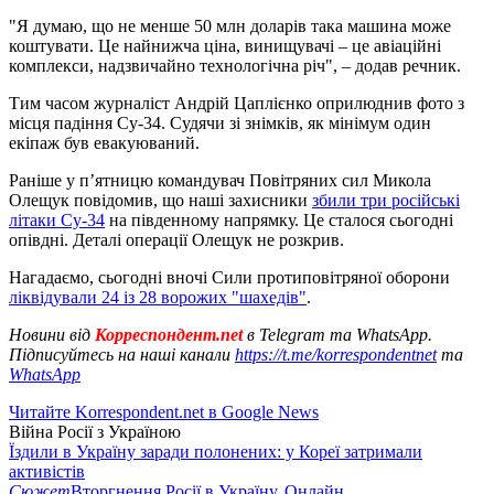
"Я думаю, що не менше 50 млн доларів така машина може
коштувати. Це найнижча ціна, винищувачі – це авіаційні
комплекси, надзвичайно технологічна річ", – додав речник.
Тим часом журналіст Андрій Цаплієнко оприлюднив фото з
місця падіння Су-34. Судячи зі знімків, як мінімум один
екіпаж був евакуюваний.
Раніше у п’ятницю командувач Повітряних сил Микола
Олещук повідомив, що наші захисники
збили три російські
літаки Су-34
на південному напрямку. Це сталося сьогодні
опівдні. Деталі операції Олещук не розкрив.
Нагадаємо, сьогодні вночі Сили протиповітряної оборони
ліквідували 24 із 28 ворожих "шахедів"
.
Новини від
Корреспондент.net
в Telegram та WhatsApp.
Підписуйтесь на наші канали
https://t.me/korrespondentnet
та
WhatsApp
Читайте Korrespondent.net в Google News
Війна Росії з Україною
Їздили в Україну заради полонених: у Кореї затримали
активістів
Сюжет
Вторгнення Росії в Україну. Онлайн