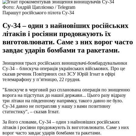
Фото: Андрій Цаплієнко / Telegram
Парашут російського пілота Су-34
Су-34 – один з найновіших російських
літаків і росіяни продовжують їх
виготовлювати. Саме з них ворог часто
завдає ударів бомбами та ракетами.
Знищення трьох російських винищувачі-бомбардувальники
Су-34 – блискуча операція українських військових. Про це
сказав речник Повітряних сил ЗСУ Юрій Ігнат в ефірі
телемарафону у п’ятницю, 22 грудня.
"Блискуче в черговий раз спланована операція по знищенню
ворога на підступах до нашої держави... Цього разу відразу
три літаки на південному напрямку, такого давно не було.
Су-34 давно не потрапляв у нашу з вами позитивну
статистику", – сказав Ігнат.
За його словами, Су-34 – один з найновіших російських
літаків і росіяни продовжують їх виготовлювати. Саме з них
ворог часто завдає ударів бомбами та ракетами.