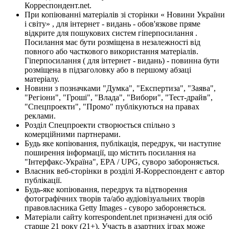
Корреспондент.net.
При копіюванні матеріалів зі сторінки « Новини України
і світу» , для інтернет - видань - обов'язкове пряме
відкрите для пошукових систем гіперпосилання .
Посилання має бути розміщена в незалежності від
повного або часткового використання матеріалів.
Гіперпосилання ( для інтернет - видань) - повинна бути
розміщена в підзаголовку або в першому абзаці
матеріалу.
Новини з позначками "Думка", "Експертиза", "Заява",
"Регіони", "Гроші", "Влада", "Вибори", "Тест-драйв",
"Спецпроекти", "Промо" публікуються на правах
реклами.
Розділ Спецпроекти створюється спільно з
комерційними партнерами.
Будь яке копіювання, публікація, передрук, чи наступне
поширення інформації, що містить посилання на
"Інтерфакс-Україна", EPA / UPG, суворо забороняється.
Власник веб-сторінки в розділі Я-Корреспондент є автор
публікації.
Будь-яке копіювання, передрук та відтворення
фотографічних творів та/або аудіовізуальних творів
правовласника Getty Images - суворо забороняється.
Матеріали сайту korrespondent.net призначені для осіб
старше 21 року (21+). Участь в азартних іграх може