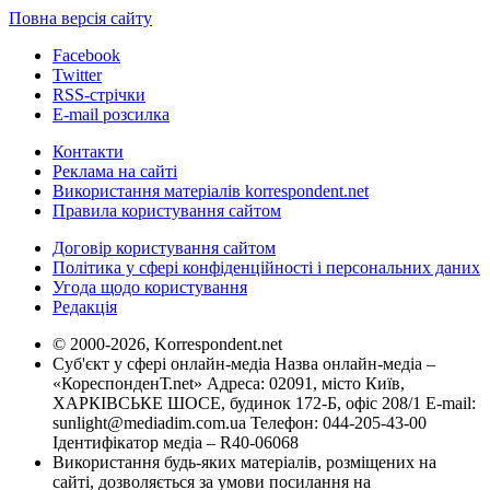
Повна версія сайту
Facebook
Twitter
RSS-стрічки
E-mail розсилка
Контакти
Реклама на сайті
Використання матеріалів korrespondent.net
Правила користування сайтом
Договір користування сайтом
Політика у сфері конфіденційності і персональних даних
Угода щодо користування
Редакція
© 2000-2026, Korrespondent.net
Суб'єкт у сфері онлайн-медіа Назва онлайн-медіа –
«КореспонденТ.net» Адреса: 02091, місто Київ,
ХАРКІВСЬКЕ ШОСЕ, будинок 172-Б, офіс 208/1 E-mail:
sunlight@mediadim.com.ua
Телефон: 044-205-43-00
Ідентифікатор медіа – R40-06068
Використання будь-яких матеріалів, розміщених на
сайті, дозволяється за умови посилання на