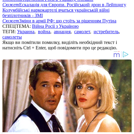
Сюжет
Ескалація для Європи. Російський дрон в Лейпцигу
Колумбійські наркокартелі вчаться українській війні
безпілотників - ЗМІ
Сюжет
Зміни в армії РФ: що стоїть за рішенням Путіна
СПЕЦТЕМА:
Війна Росії з Україною
ТЕГИ:
Украина
,
война
,
авиация
,
самолет
,
истребитель
,
самолеты
Якщо ви помітили помилку, виділіть необхідний текст і
натисніть Ctrl + Enter, щоб повідомити про це редакцію.