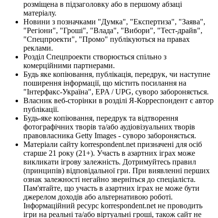
розміщена в підзаголовку або в першому абзаці
матеріалу.
Новини з позначками "Думка", "Експертиза", "Заява",
"Регіони", "Гроші", "Влада", "Вибори", "Тест-драйв",
"Спецпроекти", "Промо" публікуються на правах
реклами.
Розділ Спецпроекти створюється спільно з
комерційними партнерами.
Будь яке копіювання, публікація, передрук, чи наступне
поширення інформації, що містить посилання на
"Інтерфакс-Україна", EPA / UPG, суворо забороняється.
Власник веб-сторінки в розділі Я-Корреспондент є автор
публікації.
Будь-яке копіювання, передрук та відтворення
фотографічних творів та/або аудіовізуальних творів
правовласника Getty Images - суворо забороняється.
Матеріали сайту korrespondent.net призначені для осіб
старше 21 року (21+). Участь в азартних іграх може
викликати ігрову залежність. Дотримуйтесь правил
(принципів) відповідальної гри. При виявленні перших
ознак залежності негайно зверніться до спеціаліста.
Пам'ятайте, що участь в азартних іграх не може бути
джерелом доходів або альтернативою роботі.
Інформаційний ресурс korrespondent.net не проводить
ігри на реальні та/або віртуальні гроші, також сайт не