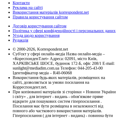
Контакти
Реклама на сайті
Використання матеріалів korrespondent.net
Правила користування сайтом
Договір користування сайтом
Політика у сфері конфіденційності і персональних даних
Угода щодо користування
Редакція
© 2000-2026, Korrespondent.net
Суб'єкт у сфері онлайн-медіа Назва онлайн-медіа –
«КореспонденТ.net» Адреса: 02091, місто Київ,
ХАРКІВСЬКЕ ШОСЕ, будинок 172-Б, офіс 208/1 E-mail:
sunlight@mediadim.com.ua
Телефон: 044-205-43-00
Ідентифікатор медіа – R40-06068
Використання будь-яких матеріалів, розміщених на
сайті, дозволяється за умови посилання на
Корреспондент.net.
При копіюванні матеріалів зі сторінки « Новини України
і світу» , для інтернет - видань - обов'язкове пряме
відкрите для пошукових систем гіперпосилання .
Посилання має бути розміщена в незалежності від
повного або часткового використання матеріалів.
Гіперпосилання ( для інтернет - видань) - повинна бути