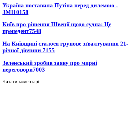
Україна поставила Путіна перед дилемою -
ЗМІ
10158
Київ про рішення Швеції щодо судна: Це
прецедент
7548
На Київщині сталося групове зґвалтування 21-
річної дівчини
7155
Зеленський зробив заяву про мирні
переговори
7003
Читати коментарі