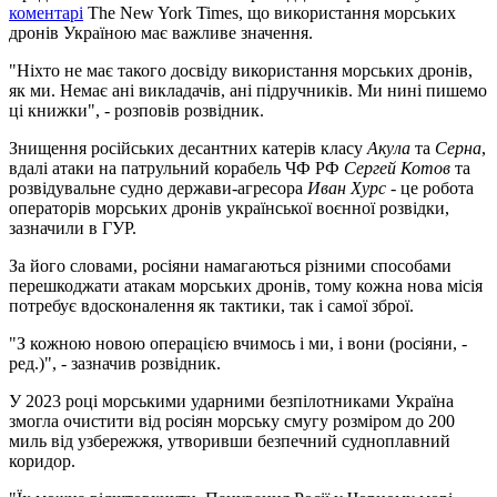
коментарі
The New York Times, що використання морських
дронів Україною має важливе значення.
"Ніхто не має такого досвіду використання морських дронів,
як ми. Немає ані викладачів, ані підручників. Ми нині пишемо
ці книжки", - розповів розвідник.
Знищення російських десантних катерів класу
Акула
та
Серна
,
вдалі атаки на патрульний корабель ЧФ РФ
Сергей Котов
та
розвідувальне судно держави-агресора
Иван Хурс -
це робота
операторів морських дронів української воєнної розвідки,
зазначили в ГУР.
За його словами, росіяни намагаються різними способами
перешкоджати атакам морських дронів, тому кожна нова місія
потребує вдосконалення як тактики, так і самої зброї.
"З кожною новою операцією вчимось і ми, і вони (росіяни, -
ред.)", - зазначив розвідник.
У 2023 році морськими ударними безпілотниками Україна
змогла очистити від росіян морську смугу розміром до 200
миль від узбережжя, утворивши безпечний судноплавний
коридор.