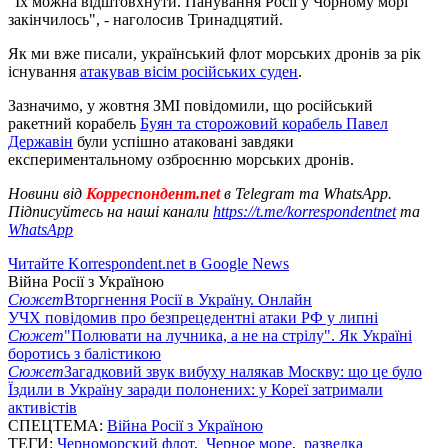
"Їх можна відштовхнути. Панування Росії у Чорному морі
закінчилось", - наголосив Тринадцятий.
Як ми вже писали, український флот морських дронів за рік
існування
атакував вісім російських суден
.
Зазначимо, у жовтня ЗМІ повідомили, що російський
ракетний корабель
Буян та сторожовий корабель Павел
Державін
були успішно атаковані завдяки
експериментальному озброєнню морських дронів.
Новини від
Корреспондент.net
в Telegram та WhatsApp.
Підписуйтесь на наші канали
https://t.me/korrespondentnet
та
WhatsApp
Читайте Korrespondent.net в Google News
Війна Росії з Україною
Сюжет
Вторгнення Росії в Україну. Онлайн
УЧХ повідомив про безпрецедентні атаки РФ у липні
Сюжет
"Полювати на лучника, а не на стрілу". Як Україні
боротись з балістикою
Сюжет
Загадковий звук вибуху налякав Москву: що це було
Їздили в Україну заради полонених: у Кореї затримали
активістів
СПЕЦТЕМА:
Війна Росії з Україною
ТЕГИ:
Черноморский флот
,
Черное море
,
разведка