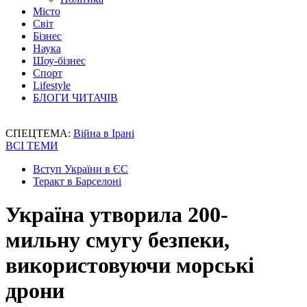
Місто
Світ
Бізнес
Наука
Шоу-бізнес
Спорт
Lifestyle
БЛОГИ ЧИТАЧІВ
СПЕЦТЕМА:
Війна в Ірані
ВСІ ТЕМИ
Вступ України в ЄС
Теракт в Барселоні
Україна утворила 200-
мильну смугу безпеки,
використовуючи морські
дрони