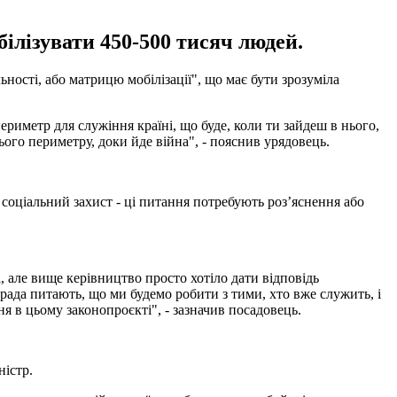
ілізувати 450-500 тисяч людей.
ьності, або матрицю мобілізації", що має бути зрозуміла
риметр для служіння країні, що буде, коли ти зайдеш в нього,
цього периметру, доки йде війна", - пояснив урядовець.
а, соціальний захист - ці питання потребують роз’яснення або
лі, але вище керівництво просто хотіло дати відповідь
а рада питають, що ми будемо робити з тими, хто вже служить, і
ня в цьому законопроєкті", - зазначив посадовець.
ністр.