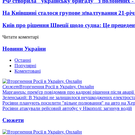
РФ створила "українську бригаду" з полонених -
На Київщині сталося групове зґвалтування 21-річ
Київ про рішення Швеції щодо судна: Це прецеден
Читати коментарі
Новини України
Останні
Популярні
Коментовані
Сюжет
Вторгнення Росії в Україну. Онлайн
Марганець: прем'єр повідомив про кадрові рішення після аварії
Зеленський: В Україні не залишилося неушкоджених електрост
Росіяни планують посилити "вільне полювання" на авто на Хе
Росіяни атакували рейсовий автобус у Нікополі: загинув водій
Сюжети