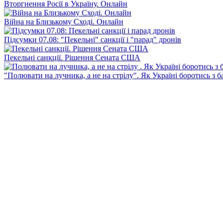
Вторгнення Росії в Україну. Онлайн
Війна на Близькому Сході. Онлайн
Підсумки 07.08: "Пекельні" санкції і "парад" дронів
Пекельні санкції. Рішення Сената США
"Полювати на лучника, а не на стрілу". Як Україні боротись з 