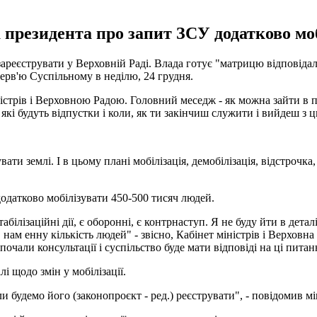
президента про запит ЗСУ додатково моб
зареєструвати у Верховній Раді. Влада готує "матрицю відповідал
ерв'ю Суспільному в неділю, 24 грудня.
стрів і Верховною Радою. Головний меседж - як можна зайти в пе
 які будуть відпустки і коли, як ти закінчиш служити і вийдеш з 
ати землі. І в цьому плані мобілізація, демобілізація, відстрочк
одатково мобілізувати 450-500 тисяч людей.
табілізаційні дії, є оборонні, є контрнаступ. Я не буду йти в дета
 нам енну кількість людей" - звісно, Кабінет міністрів і Верховн
чали консультації і суспільство буде мати відповіді на ці питан
і щодо змін у мобілізації.
удемо його (законопроєкт - ред.) реєструвати", - повідомив мі