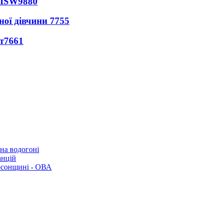
 ISW
9880
ної дівчини
7755
т
7661
 на водогоні
анцій
рсонщині - ОВА