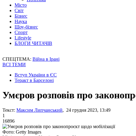
Місто
Світ
Бізнес
Наука
Шоу-бізнес
Спорт
Lifestyle
БЛОГИ ЧИТАЧІВ
СПЕЦТЕМА:
Війна в Ірані
ВСІ ТЕМИ
Вступ України в ЄС
Теракт в Барселоні
Умєров розповів про законопр
Текст:
Максим Липчанський
, 24 грудня 2023, 13:49
1
16896
Фото: Getty Images