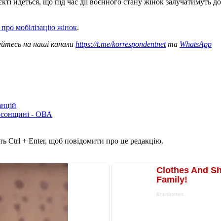
єкті йдеться, що під час дії воєнного стану жінок залучатимуть д
 про мобілізацію жінок
.
уйтесь на наші канали
https://t.me/korrespondentnet
та
WhatsApp
анцій
рсонщині - ОВА
ь Ctrl + Enter, щоб повідомити про це редакцію.