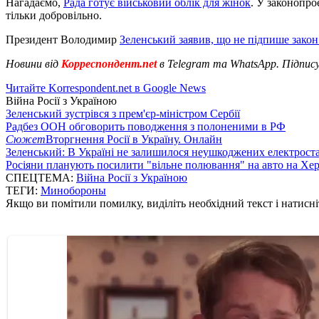
Нагадаємо,
Рада готує військовий облік для жінок
. У законопро
тільки добровільно.
Президент Володимир
Зеленський заявив, що не підпише закон
Новини від
Корреспондент.net
в Telegram та WhatsApp. Підпис
Читайте Korrespondent.net в Google News
Війна Росії з Україною
Зеленський зустрівся з прем'єр-міністром Сербії
Радбез ООН обговорить поводження з полоненими в РФ
Сюжет
Вторгнення Росії в Україну. Онлайн
Зеленський: В Україні не залишилося неушкоджених електрост
Росіяни планують посилити "вільне полювання" на авто на Хе
СПЕЦТЕМА:
Війна Росії з Україною
ТЕГИ:
Минобороны
Якщо ви помітили помилку, виділіть необхідний текст і натисніт