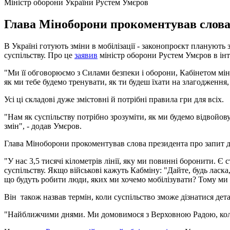
Міністр оборони України Рустем Умєров
Глава Міноборони прокоментував слова 
В Україні готують зміни в мобілізації - законопроєкт планують 
суспільству. Про це
заявив
міністр оборони Рустем Умєров в інт
"Ми її обговорюємо з Силами безпеки і оборони, Кабінетом міні
як ми тебе будемо тренувати, як ти будеш їхати на злагодження,
Усі ці складові дуже змістовні й потрібні правила гри для всіх.
"Нам як суспільству потрібно зрозуміти, як ми будемо відвойовув
змін", - додав Умєров.
Глава Міноборони прокоментував слова президента про запит д
"У нас 3,5 тисячі кілометрів лінії, яку ми повинні боронити. Є с
суспільству. Якщо військові кажуть Кабміну: "Дайте, будь ласка,
що будуть робити люди, яких ми хочемо мобілізувати? Тому ми по
Він також назвав термін, коли суспільство зможе дізнатися детал
"Найближчими днями. Ми домовимося з Верховною Радою, коли б