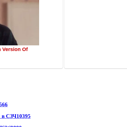
566
 в СЗЧ
10395