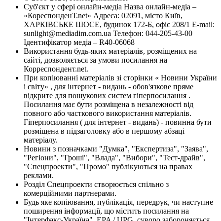
Суб'єкт у сфері онлайн-медіа Назва онлайн-медіа –
«КореспонденТ.net» Адреса: 02091, місто Київ,
ХАРКІВСЬКЕ ШОСЕ, будинок 172-Б, офіс 208/1 E-mail:
sunlight@mediadim.com.ua
Телефон: 044-205-43-00
Ідентифікатор медіа – R40-06068
Використання будь-яких матеріалів, розміщених на
сайті, дозволяється за умови посилання на
Корреспондент.net.
При копіюванні матеріалів зі сторінки « Новини України
і світу» , для інтернет - видань - обов'язкове пряме
відкрите для пошукових систем гіперпосилання .
Посилання має бути розміщена в незалежності від
повного або часткового використання матеріалів.
Гіперпосилання ( для інтернет - видань) - повинна бути
розміщена в підзаголовку або в першому абзаці
матеріалу.
Новини з позначками "Думка", "Експертиза", "Заява",
"Регіони", "Гроші", "Влада", "Вибори", "Тест-драйв",
"Спецпроекти", "Промо" публікуються на правах
реклами.
Розділ Спецпроекти створюється спільно з
комерційними партнерами.
Будь яке копіювання, публікація, передрук, чи наступне
поширення інформації, що містить посилання на
"Інтерфакс-Україна", EPA / UPG, суворо забороняється.