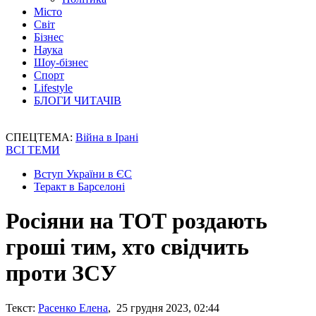
Місто
Світ
Бізнес
Наука
Шоу-бізнес
Спорт
Lifestyle
БЛОГИ ЧИТАЧІВ
СПЕЦТЕМА:
Війна в Ірані
ВСІ ТЕМИ
Вступ України в ЄС
Теракт в Барселоні
Росіяни на ТОТ роздають
гроші тим, хто свідчить
проти ЗСУ
Текст:
Расенко Елена
, 25 грудня 2023, 02:44