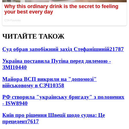
ЧИТАЙТЕ ТАКОЖ
Суд обрав запобіжний захід Стефанішиній
21787
Україна поставила Путіна перед дилемою -
ЗМІ
10440
Майора ВСП викрили на "допомозі"
військовому в СЗЧ
10358
РФ створила "українську бригаду" з полонених
- ISW
8940
Київ про рішення Швеції щодо судна: Це
прецедент
7617