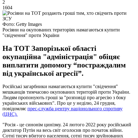
2
1604
Фото: Getty Images
Росіяни на окупованих територіях намагаються купити
"свідчення" проти України
На ТОТ Запорізької області
окупаційна "адміністрація" обіцяє
виплатити допомогу “постраждалим
від української агресії”.
Російські загарбники намагаються купити "свідчення"
мешканців тимчасово окупованих територій проти України.
Людям пропонують гроші за "розповіді про агресію з боку
українських військових". Про це у неділю, 24 грудня,
повідомляє
прес-служба центру націонольного спротиву
(ЦНС).
"Росія - це синонім цинізму. 24 лютого 2022 року російський
диктатор Путін на весь світ оголосив про початок війни.
Сотні тисяч вбитого населення, сотні тисяч зруйнованих