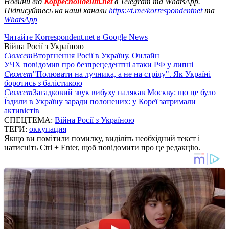
Новини від
Корреспондент.net
в Telegram та WhatsApp.
Підписуйтесь на наші канали
https://t.me/korrespondentnet
та
WhatsApp
Читайте Korrespondent.net в Google News
Війна Росії з Україною
Сюжет
Вторгнення Росії в Україну. Онлайн
УЧХ повідомив про безпрецедентні атаки РФ у липні
Сюжет
"Полювати на лучника, а не на стрілу". Як Україні
боротись з балістикою
Сюжет
Загадковий звук вибуху налякав Москву: що це було
Їздили в Україну заради полонених: у Кореї затримали
активістів
СПЕЦТЕМА:
Війна Росії з Україною
ТЕГИ:
оккупация
Якщо ви помітили помилку, виділіть необхідний текст і
натисніть Ctrl + Enter, щоб повідомити про це редакцію.