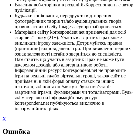
Власник веб-сторінки в розділі Я-Корреспондент є автор
публікації.
Будь-яке копіювання, передрук та відтворення
фотографічних творів та/або аудіовізуальних творів
правовласника Getty Images - суворо забороняється.
Матеріали сайту korrespondent.net призначені для осіб
старше 21 року (21+). Участь в азартних іграх може
викликати ігрову залежність. Дотримуйтесь правил
(принципів) відповідальної гри. При виявленні перших
ознак залежності негайно зверніться до спеціаліста.
Пам'ятайте, що участь в азартних іграх не може бути
джерелом доходів або альтернативою роботі.
Інформаційний ресурс korrespondent.net не проводить
ігри на реальні та/або віртуальні гроші, також сайт не
приймає ні в якій формі оплату ставок та інших
платежів, які пов’язані/можуть бути пов’язані з
азартними іграми, букмекерами чи тоталізаторами. Будь-
які матеріали на інформаційному ресурсі
korrespondent.net публікуються виключно в
інформаційних цілях.
X
Ошибка