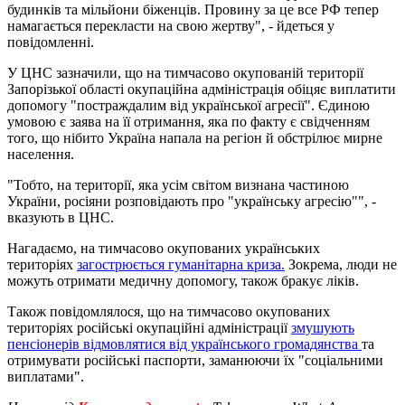
будинків та мільйони біженців. Провину за це все РФ тепер
намагається перекласти на свою жертву", - йдеться у
повідомленні.
У ЦНС зазначили, що на тимчасово окупованій території
Запорізької області окупаційна адміністрація обіцяє виплатити
допомогу "постраждалим від української агресії". Єдиною
умовою є заява на її отримання, яка по факту є свідченням
того, що нібито Україна напала на регіон й обстрілює мирне
населення.
"Тобто, на території, яка усім світом визнана частиною
України, росіяни розповідають про "українську агресію"", -
вказують в ЦНС.
Нагадаємо, на тимчасово окупованих українських
територіях
загострюється гуманітарна криза.
Зокрема, люди не
можуть отримати медичну допомогу, також бракує ліків.
Також повідомлялося, що на тимчасово окупованих
територіях російські окупаційні адміністрації
змушують
пенсіонерів відмовлятися від українського громадянства
та
отримувати російські паспорти, заманюючи їх "соціальними
виплатами".