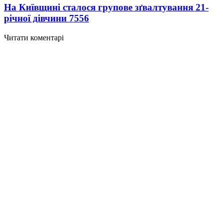
На Київщині сталося групове зґвалтування 21-
річної дівчини
7556
Читати коментарі