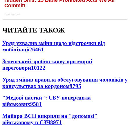
ЧИТАЙТЕ ТАКОЖ
Уряд ухвалив зміни щодо відстрочки від
мобілізації
26461
Зеленський зробив заяву про мирні
переговори
10122
Уряд змінив правила обслуговування чоловіків у
консульствах за кордоном
9795
"Медові пастки": СБУ попередила
військових
9581
Майора ВСП викрили на "допомозі"
військовому в СЗЧ
8971