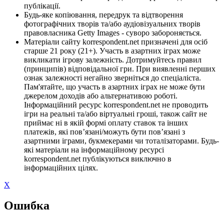
публікації.
Будь-яке копіювання, передрук та відтворення
фотографічних творів та/або аудіовізуальних творів
правовласника Getty Images - суворо забороняється.
Матеріали сайту korrespondent.net призначені для осіб
старше 21 року (21+). Участь в азартних іграх може
викликати ігрову залежність. Дотримуйтесь правил
(принципів) відповідальної гри. При виявленні перших
ознак залежності негайно зверніться до спеціаліста.
Пам'ятайте, що участь в азартних іграх не може бути
джерелом доходів або альтернативою роботі.
Інформаційний ресурс korrespondent.net не проводить
ігри на реальні та/або віртуальні гроші, також сайт не
приймає ні в якій формі оплату ставок та інших
платежів, які пов’язані/можуть бути пов’язані з
азартними іграми, букмекерами чи тоталізаторами. Будь-
які матеріали на інформаційному ресурсі
korrespondent.net публікуються виключно в
інформаційних цілях.
X
Ошибка