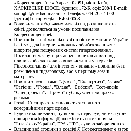
«КореспонденТ.net» Адреса: 02091, місто Київ,
ХАРКІВСЬКЕ ШОСЕ, будинок 172-Б, офіс 208/1 E-mail:
sunlight@mediadim.com.ua
Телефон: 044-205-43-00
Ідентифікатор медіа – R40-06068
Використання будь-яких матеріалів, розміщених на
сайті, дозволяється за умови посилання на
Корреспондент.net.
При копіюванні матеріалів зі сторінки « Новини України
і світу» , для інтернет - видань - обов'язкове пряме
відкрите для пошукових систем гіперпосилання .
Посилання має бути розміщена в незалежності від
повного або часткового використання матеріалів.
Гіперпосилання ( для інтернет - видань) - повинна бути
розміщена в підзаголовку або в першому абзаці
матеріалу.
Новини з позначками "Думка", "Експертиза", "Заява",
"Регіони", "Гроші", "Влада", "Вибори", "Тест-драйв",
"Спецпроекти", "Промо" публікуються на правах
реклами.
Розділ Спецпроекти створюється спільно з
комерційними партнерами.
Будь яке копіювання, публікація, передрук, чи наступне
поширення інформації, що містить посилання на
"Інтерфакс-Україна", EPA / UPG, суворо забороняється.
Власник веб-сторінки в розділі Я-Корреспондент є автор