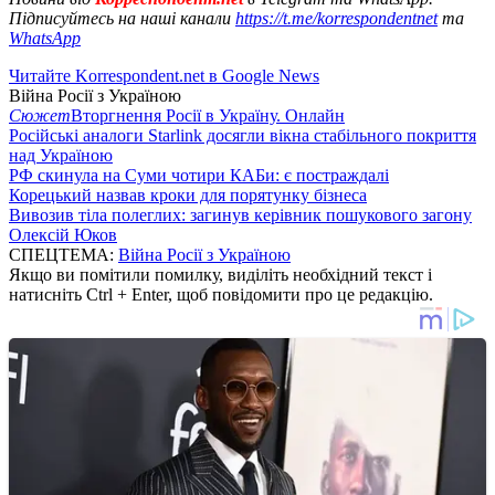
Підписуйтесь на наші канали
https://t.me/korrespondentnet
та
WhatsApp
Читайте Korrespondent.net в Google News
Війна Росії з Україною
Сюжет
Вторгнення Росії в Україну. Онлайн
Російські аналоги Starlink досягли вікна стабільного покриття
над Україною
РФ скинула на Суми чотири КАБи: є постраждалі
Корецький назвав кроки для порятунку бізнеса
Вивозив тіла полеглих: загинув керівник пошукового загону
Олексій Юков
СПЕЦТЕМА:
Війна Росії з Україною
Якщо ви помітили помилку, виділіть необхідний текст і
натисніть Ctrl + Enter, щоб повідомити про це редакцію.