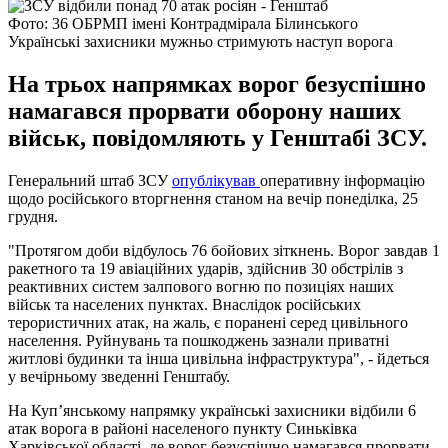
Фото: 36 ОБРМП імені Контрадмірала Білинського
Українські захисники мужньо стримують наступ ворога
На трьох напрямках ворог безуспішно
намагався прорвати оборону наших
військ, повідомляють у Генштабі ЗСУ.
Генеральний штаб ЗСУ
опублікував
оперативну інформацію
щодо російського вторгнення станом на вечір понеділка, 25
грудня.
"Протягом доби відбулось 76 бойових зіткнень. Ворог завдав 1
ракетного та 19 авіаційних ударів, здійснив 30 обстрілів з
реактивних систем залпового вогню по позиціях наших
військ та населених пунктах. Внаслідок російських
терористичних атак, на жаль, є поранені серед цивільного
населення. Руйнувань та пошкоджень зазнали приватні
житлові будинки та інша цивільна інфраструктура", - йдеться
у вечірньому зведенні Генштабу.
На Куп’янському напрямку українські захисники відбили 6
атак ворога в районі населеного пункту Синьківка
Харківської області, де ворог безуспішно намагався прорвати