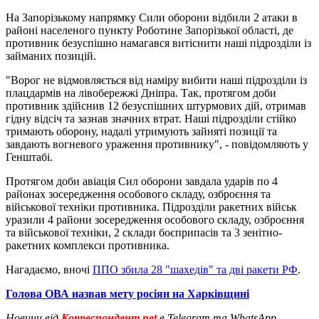
На Запорізькому напрямку Сили оборони відбили 2 атаки в
районі населеного пункту Роботине Запорізької області, де
противник безуспішно намагався витіснити наші підрозділи із
займаних позицій.
"Ворог не відмовляється від наміру вибити наші підрозділи із
плацдармів на лівобережжі Дніпра. Так, протягом доби
противник здійснив 12 безуспішних штурмових дій, отримав
гідну відсіч та зазнав значних втрат. Наші підрозділи стійко
тримають оборону, надалі утримують зайняті позиції та
завдають вогневого ураження противнику", - повідомляють у
Генштабі.
Протягом доби авіація Сил оборони завдала ударів по 4
районах зосередження особового складу, озброєння та
військової техніки противника. Підрозділи ракетних військ
уразили 4 райони зосередження особового складу, озброєння
та військової техніки, 2 склади боєприпасів та 3 зенітно-
ракетних комплекси противника.
Нагадаємо, вночі
ППО збила 28 "шахедів" та дві ракети РФ
.
Голова ОВА назвав мету росіян на Харківщині
Новини від
Корреспондент.net
в Telegram та WhatsApp.