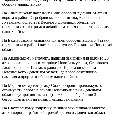
оборону наших військ.
На Лиманському напрямку Сили оборони відбили 24 атаки
ворога в районі Серебрянського лісництва, Білогорівки
Луганської області та Веселого Донецької області, де
противник за підтримки авіації намагався прорвати оборону
наших військ.
На Бахмутському напрямку Силами оборони відбито 4 атаки
противника в районі населеного пункту Богданівка Донецької
області.
На Авдіївському напрямку, нашими захисниками відбито 20
атак ворога в районах східніше Новобахмутівки, Степового,
Авдіївки, та ще 12 атак в районах Первомайського та
Невельського Донецької області, де ворог безуспішно
намагався прорвати оборону наших військ.
На Мар’їнському напрямку Сили оборони продовжують
стримувати ворога в районі Новомихайлівки Донецької
області, де противник за підтримки авіації здійснив 3
безуспішні атаки на позиції наших захисників.
На Шахтарському напрямку нашими захисниками відбито 3
атаки ворога в районі Старомайорського Донецької області.