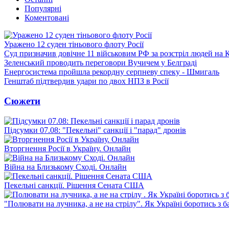
Популярні
Коментовані
Уражено 12 суден тіньового флоту Росії
Суд призначив довічне 11 військовим РФ за розстріл людей на 
Зеленський проводить переговори Вучичем у Белграді
Енергосистема пройшла рекордну серпневу спеку - Шмигаль
Генштаб підтвердив удари по двох НПЗ в Росії
Сюжети
Підсумки 07.08: "Пекельні" санкції і "парад" дронів
Вторгнення Росії в Україну. Онлайн
Війна на Близькому Сході. Онлайн
Пекельні санкції. Рішення Сената США
"Полювати на лучника, а не на стрілу". Як Україні боротись з 