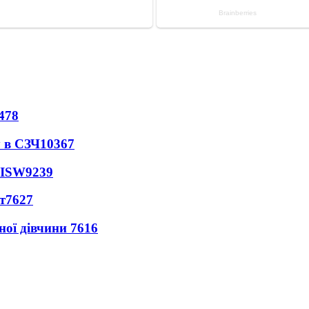
478
 в СЗЧ
10367
 ISW
9239
т
7627
ної дівчини
7616