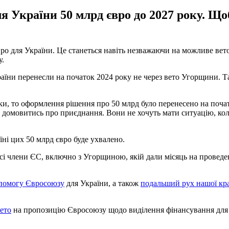
 України 50 млрд євро до 2027 року. Щоб 
о для України. Це станеться навіть незважаючи на можливе вето 
у.
раїни перенесли на початок 2024 року не через вето Угорщини. 
, то оформлення рішення про 50 млрд було перенесено на почато
 домовитись про приєднання. Вони не хочуть мати ситуацію, кол
ні цих 50 млрд євро буде ухвалено.
всі члени ЄС, включно з Угорщиною, якій дали місяць на проведе
опомогу Євросоюзу
для України, а також
подальший рух нашої кра
ето
на пропозицію Євросоюзу щодо виділення фінансування для У