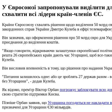
У Євросоюзі запропонували виділити для
схвалити всі лідери країн-членів ЄС.
Країни Євросоюзу схвалять рішення щодо виділення 50 млрд євр
закордонних справ України Дмитро Кулеба в ефірі телемарафон
Він зазначив, що оформлення рішення про 50 млрд євро для Ук
приєднання до виділення коштів.
"Якщо говорити, відкриваючи залаштунки європейської політики
решта 26 європейських країн дають час Угорщині, щоб все-таки
Кулеба.
Він висловив впевненість в тому, що рішення про надання Украї
"Питання залишилось одне: або це зроблять 27 держав разом - 
без Угорщини", - додав Кулеба.
Як відомо, прем'єр Віктор Орбан
погрожує заблокувати всю д
свою стратегію підтримки Києва.
Пізніше Орбан заявив, що
Угорщина погодиться не накладати в
призначені для Угорщини €30 мільярдів.