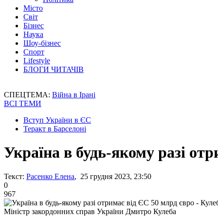
Місто
Світ
Бізнес
Наука
Шоу-бізнес
Спорт
Lifestyle
БЛОГИ ЧИТАЧІВ
СПЕЦТЕМА:
Війна в Ірані
ВСІ ТЕМИ
Вступ України в ЄС
Теракт в Барселоні
Україна в будь-якому разі отр
Текст:
Расенко Елена
, 25 грудня 2023, 23:50
0
967
Міністр закордонних справ України Дмитро Кулеба