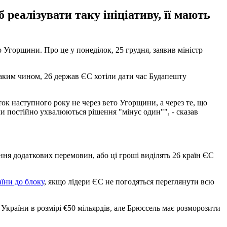
реалізувати таку ініціативу, її мають
Угорщини. Про це у понеділок, 25 грудня, заявив міністр
Таким чином, 26 держав ЄС хотіли дати час Будапешту
к наступного року не через вето Угорщини, а через те, що
и постійно ухвалюються рішення "мінус один"", - сказав
ння додаткових перемовин, або ці гроші виділять 26 країн ЄС
їни до блоку
, якщо лідери ЄС не погодяться переглянути всю
країни в розмірі €50 мільярдів, але Брюссель має розморозити