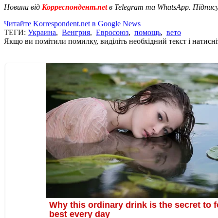
Новини від
Корреспондент.net
в Telegram та WhatsApp. Підпис
Читайте Korrespondent.net в Google News
ТЕГИ:
Украина
,
Венгрия
,
Евросоюз
,
помощь
,
вето
Якщо ви помітили помилку, виділіть необхідний текст і натисніт