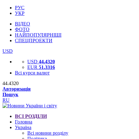
РУС
УКР
ВІДЕО
ФОТО
НАЙПОПУЛЯРНІШІ
СПЕЦПРОЕКТИ
USD
USD
44.4320
EUR
51.3316
Всі курси валют
44.4320
Авторизація
Пошук
RU
ВСІ РОЗДІЛИ
Головна
Україна
Всі новини розділу
Політика