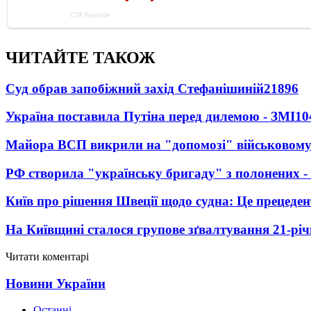
ЧИТАЙТЕ ТАКОЖ
Суд обрав запобіжний захід Стефанішиній
21896
Україна поставила Путіна перед дилемою - ЗМІ
10
Майора ВСП викрили на "допомозі" військовому
РФ створила "українську бригаду" з полонених -
Київ про рішення Швеції щодо судна: Це прецеден
На Київщині сталося групове зґвалтування 21-річ
Читати коментарі
Новини України
Останні